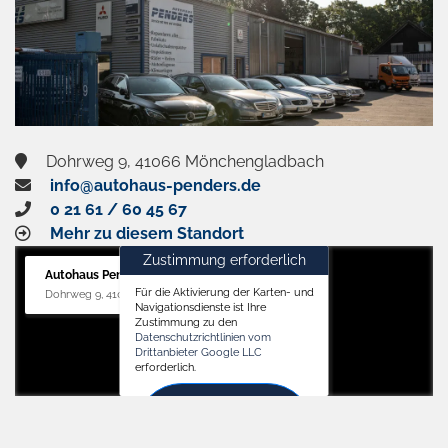
Dohrweg 9, 41066 Mönchengladbach
info@autohaus-penders.de
0 21 61 / 60 45 67
Mehr zu diesem Standort
Zustimmung erforderlich
Autohaus Penders (Service)
Für die Aktivierung der Karten- und
Dohrweg 9, 41066 Mönchengladbach
Navigationsdienste ist Ihre
Zustimmung zu den
Datenschutzrichtlinien vom
Drittanbieter Google LLC
erforderlich.
Zustimmen
und