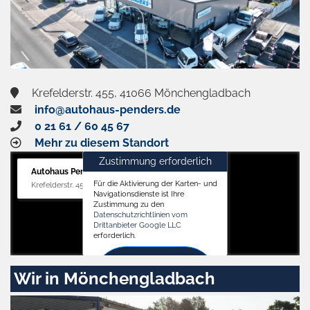
Krefelderstr. 455, 41066 Mönchengladbach
info@autohaus-penders.de
0 21 61 / 60 45 67
Mehr zu diesem Standort
Zustimmung erforderlich
Autohaus Penders (Verkauf)
Für die Aktivierung der Karten- und
Krefelderstr. 455, 41066 Mönchengladbach
Navigationsdienste ist Ihre
Zustimmung zu den
Datenschutzrichtlinien vom
Drittanbieter Google LLC
erforderlich.
Zustimmen
Wir in Mönchengladbach
und
aktivieren