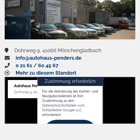
Dohrweg 9, 41066 Mönchengladbach
info@autohaus-penders.de
0 21 61 / 60 45 67
Mehr zu diesem Standort
Zustimmung erforderlich
Autohaus Penders (Service)
Für die Aktivierung der Karten- und
Dohrweg 9, 41066 Mönchengladbach
Navigationsdienste ist Ihre
Zustimmung zu den
Datenschutzrichtlinien vom
Drittanbieter Google LLC
erforderlich.
Zustimmen
und