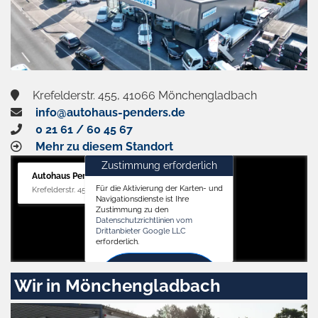
Krefelderstr. 455, 41066 Mönchengladbach
info@autohaus-penders.de
0 21 61 / 60 45 67
Mehr zu diesem Standort
Zustimmung erforderlich
Autohaus Penders (Verkauf)
Für die Aktivierung der Karten- und
Krefelderstr. 455, 41066 Mönchengladbach
Navigationsdienste ist Ihre
Zustimmung zu den
Datenschutzrichtlinien vom
Drittanbieter Google LLC
erforderlich.
Zustimmen
Wir in Mönchengladbach
und
aktivieren