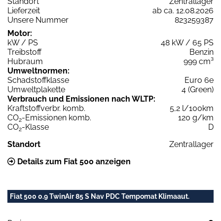
Standort
Zentrallager
Lieferzeit
ab ca. 12.08.2026
Unsere Nummer
823259387
Motor:
kW / PS
48 kW / 65 PS
Treibstoff
Benzin
Hubraum
999 cm³
Umweltnormen:
Schadstoffklasse
Euro 6e
Umweltplakette
4 (Green)
Verbrauch und Emissionen nach WLTP:
Kraftstoffverbr. komb.
5,2 l/100km
CO
-Emissionen komb.
120 g/km
2
CO
-Klasse
D
2
Standort
Zentrallager
Details zum Fiat 500 anzeigen
Fiat 500 0.9 TwinAir 85 S Nav PDC Tempomat Klimaaut.