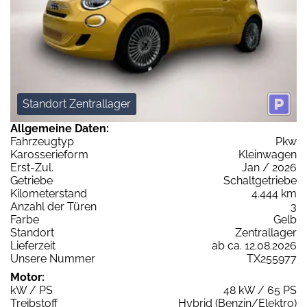
Standort Zentrallager
Allgemeine Daten:
Fahrzeugtyp
Pkw
Karosserieform
Kleinwagen
Erst-Zul.
Jan / 2026
Getriebe
Schaltgetriebe
Kilometerstand
4.444 km
Anzahl der Türen
3
Farbe
Gelb
Standort
Zentrallager
Lieferzeit
ab ca. 12.08.2026
Unsere Nummer
TX255977
Motor:
kW / PS
48 kW / 65 PS
Treibstoff
Hybrid (Benzin/Elektro)