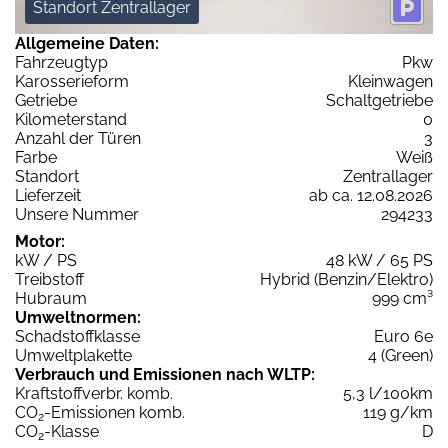
Standort Zentrallager
Allgemeine Daten:
Fahrzeugtyp
Pkw
Karosserieform
Kleinwagen
Getriebe
Schaltgetriebe
Kilometerstand
0
Anzahl der Türen
3
Farbe
Weiß
Standort
Zentrallager
Lieferzeit
ab ca. 12.08.2026
Unsere Nummer
294233
Motor:
kW / PS
48 kW / 65 PS
Treibstoff
Hybrid (Benzin/Elektro)
Hubraum
999 cm³
Umweltnormen:
Schadstoffklasse
Euro 6e
Umweltplakette
4 (Green)
Verbrauch und Emissionen nach WLTP:
Kraftstoffverbr. komb.
5,3 l/100km
CO
-Emissionen komb.
119 g/km
2
CO
-Klasse
D
2