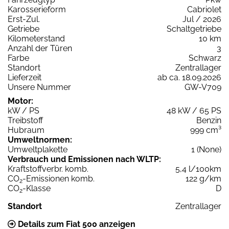
Karosserieform
Cabriolet
Erst-Zul.
Jul / 2026
Getriebe
Schaltgetriebe
Kilometerstand
10 km
Anzahl der Türen
3
Farbe
Schwarz
Standort
Zentrallager
Lieferzeit
ab ca. 18.09.2026
Unsere Nummer
GW-V709
Motor:
kW / PS
48 kW / 65 PS
Treibstoff
Benzin
Hubraum
999 cm³
Umweltnormen:
Umweltplakette
1 (None)
Verbrauch und Emissionen nach WLTP:
Kraftstoffverbr. komb.
5,4 l/100km
CO
-Emissionen komb.
122 g/km
2
CO
-Klasse
D
2
Standort
Zentrallager
Details zum Fiat 500 anzeigen