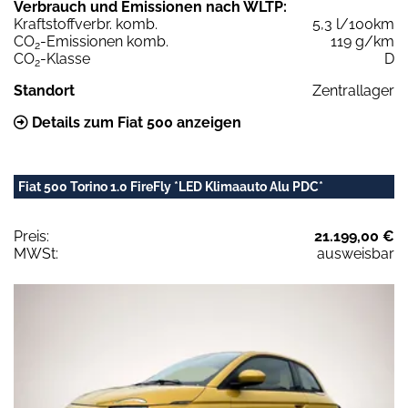
Verbrauch und Emissionen nach WLTP:
Kraftstoffverbr. komb.
5,3 l/100km
CO
-Emissionen komb.
119 g/km
2
CO
-Klasse
D
2
Standort
Zentrallager
Details zum Fiat 500 anzeigen
Fiat 500 Torino 1.0 FireFly *LED Klimaauto Alu PDC*
Preis:
21.199,00 €
MWSt:
ausweisbar