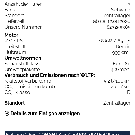
Anzahl der Türen
3
Farbe
Schwarz
Standort
Zentrallager
Lieferzeit
ab ca. 12.08.2026
Unsere Nummer
823259385
Motor:
kW / PS
48 kW / 65 PS
Treibstoff
Benzin
Hubraum
999 cm³
Umweltnormen:
Schadstoffklasse
Euro 6e
Umweltplakette
4 (Green)
Verbrauch und Emissionen nach WLTP:
Kraftstoffverbr. komb.
5,2 l/100km
CO
-Emissionen komb.
120 g/km
2
CO
-Klasse
D
2
Standort
Zentrallager
Details zum Fiat 500 anzeigen
Fiat 500 Cabrio ICON SHZ Kam CarP PDC 16Z DigC Klimaa