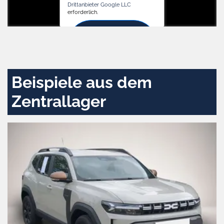
Drittanbieter Google LLC
erforderlich.
Zustimmen
und
aktivieren
Beispiele aus dem
Zentrallager