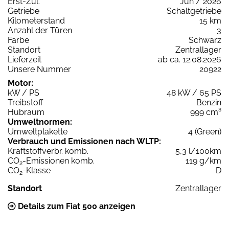
Erst-Zul.
Jun / 2026
Getriebe
Schaltgetriebe
Kilometerstand
15 km
Anzahl der Türen
3
Farbe
Schwarz
Standort
Zentrallager
Lieferzeit
ab ca. 12.08.2026
Unsere Nummer
20922
Motor:
kW / PS
48 kW / 65 PS
Treibstoff
Benzin
Hubraum
999 cm³
Umweltnormen:
Umweltplakette
4 (Green)
Verbrauch und Emissionen nach WLTP:
Kraftstoffverbr. komb.
5,3 l/100km
CO
-Emissionen komb.
119 g/km
2
CO
-Klasse
D
2
Standort
Zentrallager
Details zum Fiat 500 anzeigen