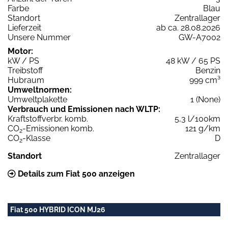
Farbe
Blau
Standort
Zentrallager
Lieferzeit
ab ca. 28.08.2026
Unsere Nummer
GW-A7002
Motor:
kW / PS
48 kW / 65 PS
Treibstoff
Benzin
Hubraum
999 cm³
Umweltnormen:
Umweltplakette
1 (None)
Verbrauch und Emissionen nach WLTP:
Kraftstoffverbr. komb.
5,3 l/100km
CO
-Emissionen komb.
121 g/km
2
CO
-Klasse
D
2
Standort
Zentrallager
Details zum Fiat 500 anzeigen
Fiat 500 HYBRID ICON MJ26