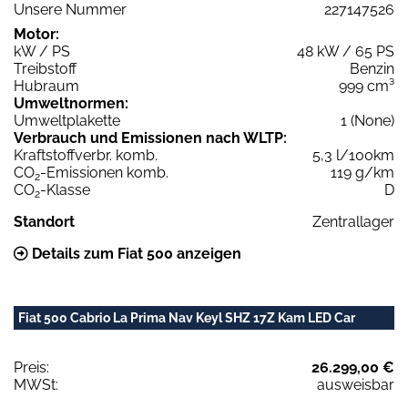
Unsere Nummer
227147526
Motor:
kW / PS
48 kW / 65 PS
Treibstoff
Benzin
Hubraum
999 cm³
Umweltnormen:
Umweltplakette
1 (None)
Verbrauch und Emissionen nach WLTP:
Kraftstoffverbr. komb.
5,3 l/100km
CO
-Emissionen komb.
119 g/km
2
CO
-Klasse
D
2
Standort
Zentrallager
Details zum Fiat 500 anzeigen
Fiat 500 Cabrio La Prima Nav Keyl SHZ 17Z Kam LED Car
Preis:
26.299,00 €
MWSt:
ausweisbar