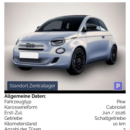
Standort Zentrallager
Allgemeine Daten:
Fahrzeugtyp
Pkw
Karosserieform
Cabriolet
Erst-Zul.
Jun / 2026
Getriebe
Schaltgetriebe
Kilometerstand
10 km
Anzahl der Türen
3