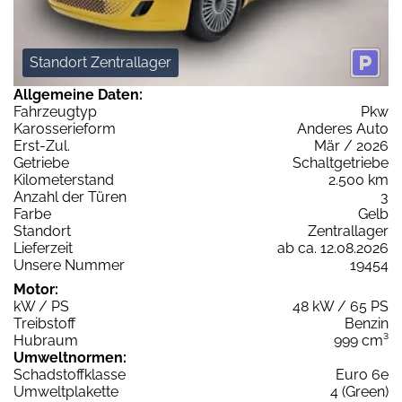
Standort Zentrallager
Allgemeine Daten:
Fahrzeugtyp
Pkw
Karosserieform
Anderes Auto
Erst-Zul.
Mär / 2026
Getriebe
Schaltgetriebe
Kilometerstand
2.500 km
Anzahl der Türen
3
Farbe
Gelb
Standort
Zentrallager
Lieferzeit
ab ca. 12.08.2026
Unsere Nummer
19454
Motor:
kW / PS
48 kW / 65 PS
Treibstoff
Benzin
Hubraum
999 cm³
Umweltnormen:
Schadstoffklasse
Euro 6e
Umweltplakette
4 (Green)