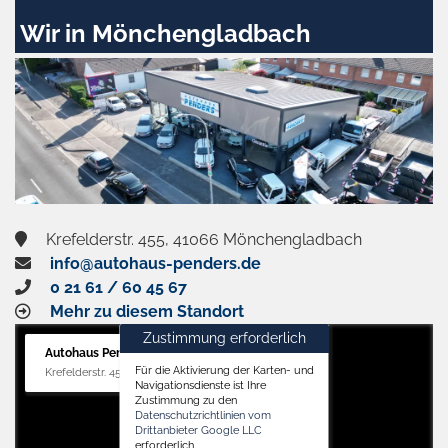
Wir in Mönchengladbach
Krefelderstr. 455, 41066 Mönchengladbach
info@autohaus-penders.de
0 21 61 / 60 45 67
Mehr zu diesem Standort
Zustimmung erforderlich
Autohaus Penders (Verkauf)
Für die Aktivierung der Karten- und
Krefelderstr. 455, 41066 Mönchengladbach
Navigationsdienste ist Ihre
Zustimmung zu den
Datenschutzrichtlinien vom
Drittanbieter Google LLC
erforderlich.