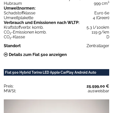
Hubraum
999 cm³
Umweltnormen:
Schadstoffklasse
Euro 6e
Umweltplakette
4 (Green)
Verbrauch und Emissionen nach WLTP:
Kraftstoffverbr. komb.
5,3 l/100km
CO
-Emissionen komb.
119 g/km
2
CO
-Klasse
D
2
Standort
Zentrallager
Details zum Fiat 500 anzeigen
Fiat 500 Hybrid Torino LED Apple CarPlay Android Auto
Preis:
25.599,00 €
MWSt:
ausweisbar