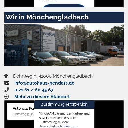
Zustimmen
Wir in Mönchengladbach
und
aktivieren
Dohrweg 9, 41066 Mönchengladbach
info@autohaus-penders.de
0 21 61 / 60 45 67
Mehr zu diesem Standort
Zustimmung erforderlich
Autohaus Penders (Service)
Für die Aktivierung der Karten- und
Dohrweg 9, 41066 Mönchengladbach
Navigationsdienste ist Ihre
Zustimmung zu den
Datenschutzrichtlinien vom