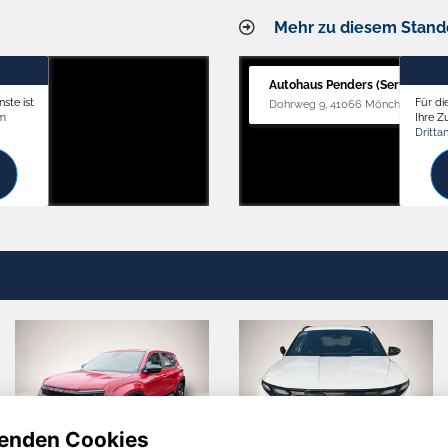
Mehr zu diesem Stand
Autohaus Penders (Service)
ste ist
Für di
Dohrweg 9, 41066 Mönchengladb
om
Ihre 
Dritta
enden Cookies