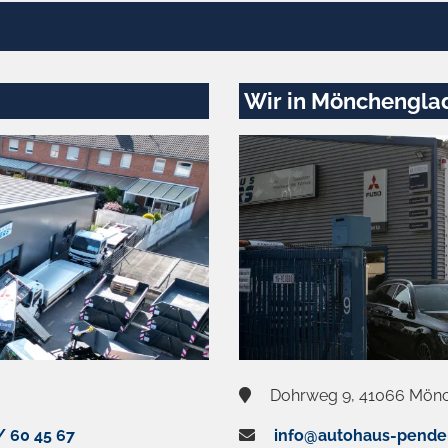
Wir in Mönchengla
Dohrweg 9, 41066 Mön
/ 60 45 67
info@autohaus-pende