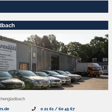
dbach
chengladbach
rs.de
0 21 61 / 60 45 67