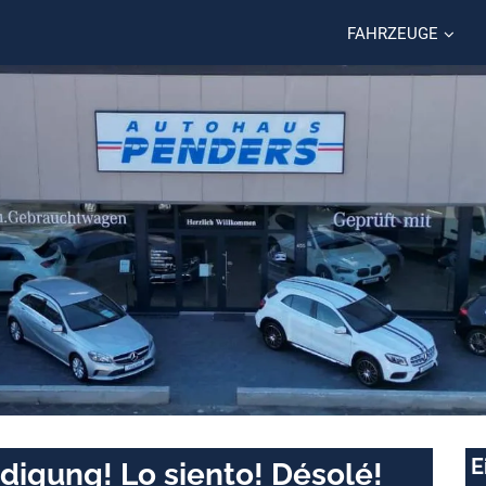
FAHRZEUGE
E
digung! Lo siento! Désolé!