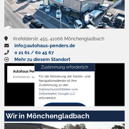
Krefelderstr. 455, 41066 Mönchengladbach
info@autohaus-penders.de
0 21 61 / 60 45 67
Mehr zu diesem Standort
Zustimmung erforderlich
Autohaus Penders (Verkauf)
Für die Aktivierung der Karten- und
Krefelderstr. 455, 41066 Mönchengladbach
Navigationsdienste ist Ihre
Zustimmung zu den
Datenschutzrichtlinien vom
Drittanbieter Google LLC
erforderlich.
Zustimmen
Wir in Mönchengladbach
und
aktivieren