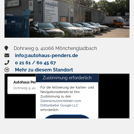
Dohrweg 9, 41066 Mönchengladbach
info@autohaus-penders.de
0 21 61 / 60 45 67
Mehr zu diesem Standort
Zustimmung erforderlich
Autohaus Penders (Service)
Für die Aktivierung der Karten- und
Dohrweg 9, 41066 Mönchengladbach
Navigationsdienste ist Ihre
Zustimmung zu den
Datenschutzrichtlinien vom
Drittanbieter Google LLC
erforderlich.
Zustimmen
und