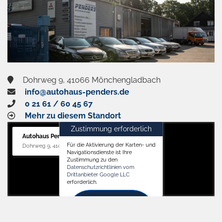
Dohrweg 9, 41066 Mönchengladbach
info@autohaus-penders.de
0 21 61 / 60 45 67
Mehr zu diesem Standort
Zustimmung erforderlich
Autohaus Penders (Service)
Für die Aktivierung der Karten- und
Dohrweg 9, 41066 Mönchengladbach
Navigationsdienste ist Ihre
Zustimmung zu den
Datenschutzrichtlinien vom
Drittanbieter Google LLC
erforderlich.
Zustimmen
und