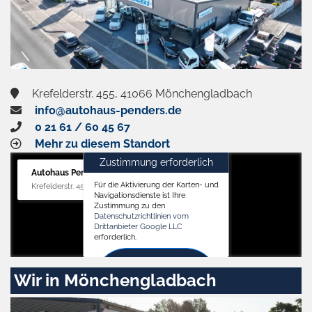
Krefelderstr. 455, 41066 Mönchengladbach
info@autohaus-penders.de
0 21 61 / 60 45 67
Mehr zu diesem Standort
Zustimmung erforderlich
Autohaus Penders (Verkauf)
Für die Aktivierung der Karten- und
Krefelderstr. 455, 41066 Mönchengladbach
Navigationsdienste ist Ihre
Zustimmung zu den
Datenschutzrichtlinien vom
Drittanbieter Google LLC
erforderlich.
Zustimmen
Wir in Mönchengladbach
und
aktivieren