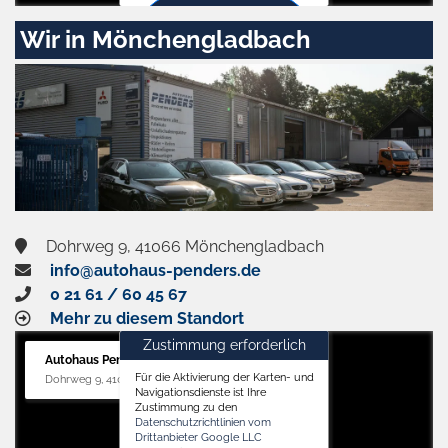
Zustimmen
Wir in Mönchengladbach
und
aktivieren
Dohrweg 9, 41066 Mönchengladbach
info@autohaus-penders.de
0 21 61 / 60 45 67
Mehr zu diesem Standort
Zustimmung erforderlich
Autohaus Penders (Service)
Für die Aktivierung der Karten- und
Dohrweg 9, 41066 Mönchengladbach
Navigationsdienste ist Ihre
Zustimmung zu den
Datenschutzrichtlinien vom
Drittanbieter Google LLC