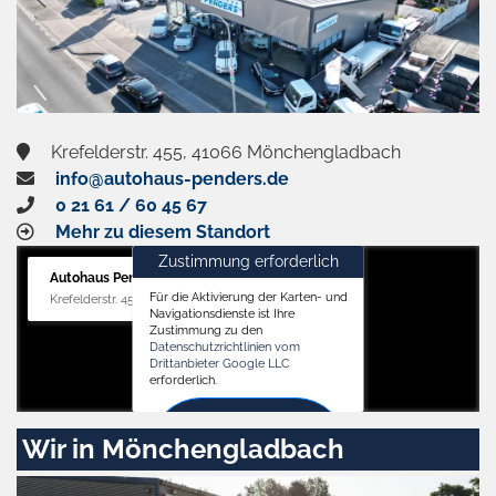
Krefelderstr. 455, 41066 Mönchengladbach
info@autohaus-penders.de
0 21 61 / 60 45 67
Mehr zu diesem Standort
Zustimmung erforderlich
Autohaus Penders (Verkauf)
Für die Aktivierung der Karten- und
Krefelderstr. 455, 41066 Mönchengladbach
Navigationsdienste ist Ihre
Zustimmung zu den
Datenschutzrichtlinien vom
Drittanbieter Google LLC
erforderlich.
Zustimmen
Wir in Mönchengladbach
und
aktivieren