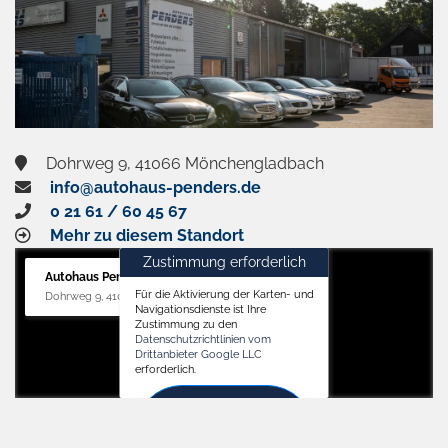
Dohrweg 9, 41066 Mönchengladbach
info@autohaus-penders.de
0 21 61 / 60 45 67
Mehr zu diesem Standort
Zustimmung erforderlich
Autohaus Penders (Service)
Für die Aktivierung der Karten- und
Dohrweg 9, 41066 Mönchengladbach
Navigationsdienste ist Ihre
Zustimmung zu den
Datenschutzrichtlinien vom
Drittanbieter Google LLC
erforderlich.
Zustimmen
und