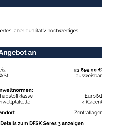
rtes, aber qualitativ hochwertiges
 Angebot an
eis:
23.699,00 €
WSt:
ausweisbar
mweltnormen:
hadstoffklasse
Euro6d
weltplakette
4 (Green)
andort
Zentrallager
Details zum DFSK Seres 3 anzeigen