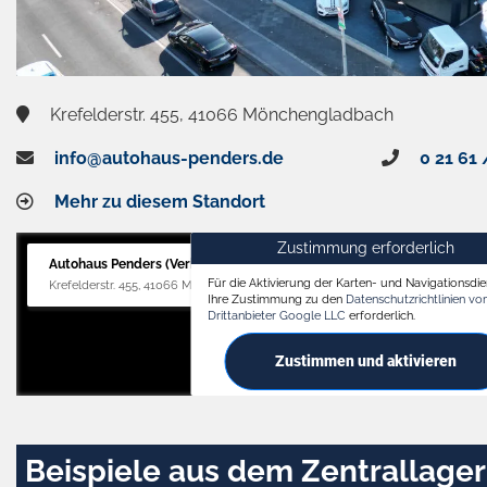
Krefelderstr. 455, 41066 Mönchengladbach
info@autohaus-penders.de
0 21 61 
Mehr zu diesem Standort
Zustimmung erforderlich
Autohaus Penders (Verkauf)
Für die Aktivierung der Karten- und Navigationsdien
Krefelderstr. 455, 41066 Mönchengladbach
Ihre Zustimmung zu den
Datenschutzrichtlinien v
Drittanbieter Google LLC
erforderlich.
Zustimmen und aktivieren
Beispiele aus dem Zentrallager