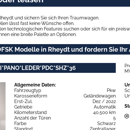
Rheydt und sichern Sie sich Ihren Traumwagen.
len lässt fast keine Wünsche offen.
en technologischen Features suchen oder sich für ein preiswe
hnen eine breite Palette an Optionen.
FSK Modelle in Rheydt und fordern Sie Ihr
Pr
VI*PANO*LEDER*PDC*SHZ*36
M
Allgemeine Daten:
U
Fahrzeugtyp
Pkw
Sc
Karosserieform
Geländewagen
Um
Erst-Zul.
Dez / 2022
St
Getriebe
Automatik
Kilometerstand
40.500 km
Anzahl der Türen
5
Farbe
Schwarz
Standort
Zentrallager