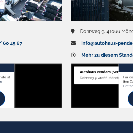
Dohrweg 9, 41066 Mön
/ 60 45 67
info@autohaus-pende
Mehr zu diesem Stand
Autohaus Penders (Service)
ste ist
Für di
Dohrweg 9, 41066 Mönchengladb
om
Ihre 
Dritta