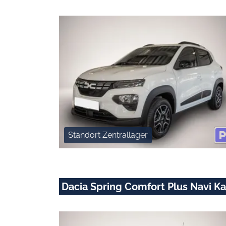
Standort Zentrallager
Dacia Spring Comfort Plus Navi K