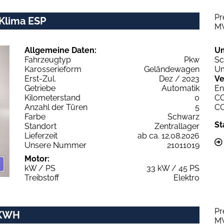
Pr
 Klima ESP
M
Allgemeine Daten:
U
Fahrzeugtyp
Pkw
Sc
Karosserieform
Geländewagen
Um
Erst-Zul.
Dez / 2023
Ve
Getriebe
Automatik
En
Kilometerstand
0
C
Anzahl der Türen
5
C
Farbe
Schwarz
St
Standort
Zentrallager
Lieferzeit
ab ca. 12.08.2026
Unsere Nummer
21011019
Motor:
kW / PS
33 kW / 45 PS
Treibstoff
Elektro
Pr
 KWH
M