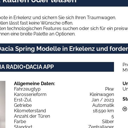
ote in Erkelenz und sichern Sie sich Ihren Traumwagen.
len lässt fast keine Wünsche offen.
en technologischen Features suchen oder sich für ein preiswe
hnen eine breite Palette an Optionen.
cia Spring Modelle in Erkelenz und forder
Pr
IA RADIO+DACIA APP
M
Allgemeine Daten:
U
Fahrzeugtyp
Pkw
Um
Karosserieform
Kleinwagen
St
Erst-Zul.
Jan / 2023
Getriebe
Automatik
Kilometerstand
18.590 km
Anzahl der Türen
5
Farbe
Silber
Standort
Zentrallager