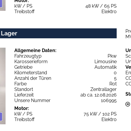
Motor:
kW / PS
48 kW / 65 PS
Treibstoff
Elektro
Pr
 Lager
M
Allgemeine Daten:
U
Fahrzeugtyp
Pkw
Sc
Karosserieform
Limousine
Um
Getriebe
Automatik
Ve
Kilometerstand
0
En
Anzahl der Türen
5
C
Farbe
Rot
C
Standort
Zentrallager
St
Lieferzeit
ab ca. 12.08.2026
Unsere Nummer
106995
Motor:
kW / PS
75 kW / 102 PS
Treibstoff
Elektro