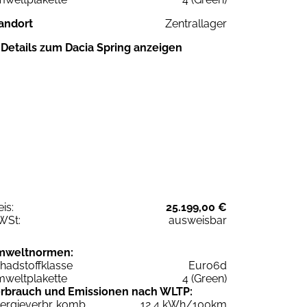
andort
Zentrallager
Details zum Dacia Spring anzeigen
eis:
25.199,00 €
WSt:
ausweisbar
mweltnormen:
hadstoffklasse
Euro6d
weltplakette
4 (Green)
rbrauch und Emissionen nach WLTP:
ergieverbr. komb.
12,4 kWh/100km