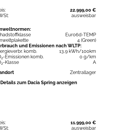
eis:
22.999,00 €
WSt:
ausweisbar
mweltnormen:
hadstoffklasse
Euro6d-TEMP
weltplakette
4 (Green)
rbrauch und Emissionen nach WLTP:
ergieverbr. komb.
13,9 kWh/100km
O
-Emissionen komb.
0 g/km
2
O
-Klasse
A
2
andort
Zentrallager
Details zum Dacia Spring anzeigen
eis:
11.999,00 €
WSt:
ausweisbar