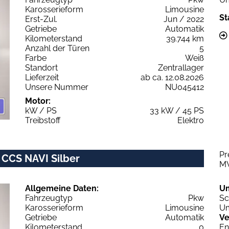
Karosserieform
Limousine
St
Erst-Zul.
Jun / 2022
Getriebe
Automatik
Kilometerstand
39.744 km
Anzahl der Türen
5
Farbe
Weiß
Standort
Zentrallager
Lieferzeit
ab ca. 12.08.2026
Unsere Nummer
NU045412
Motor:
kW / PS
33 kW / 45 PS
Treibstoff
Elektro
Pr
 CCS NAVI Silber
M
Allgemeine Daten:
U
Fahrzeugtyp
Pkw
Sc
Karosserieform
Limousine
Um
Getriebe
Automatik
Ve
Kilometerstand
0
En