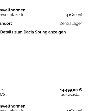
mweltnormen:
weltplakette
4 (Green)
andort
Zentrallager
Details zum Dacia Spring anzeigen
eis:
14.499,00 €
WSt:
ausweisbar
mweltnormen:
weltplakette
4 (Green)