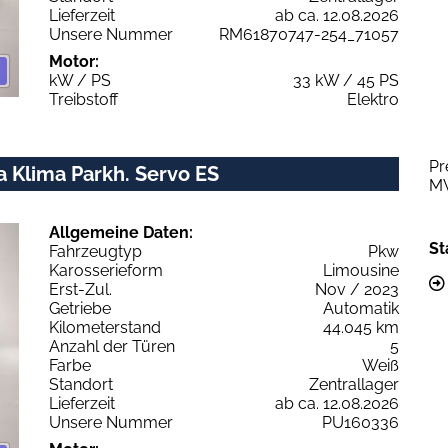
Lieferzeit
ab ca. 12.08.2026
Unsere Nummer
RM61870747-254_71057
Motor:
kW / PS
33 kW / 45 PS
Treibstoff
Elektro
Pr
 Klima Parkh. Servo ES
M
Allgemeine Daten:
St
Fahrzeugtyp
Pkw
Karosserieform
Limousine
Erst-Zul.
Nov / 2023
Getriebe
Automatik
Kilometerstand
44.045 km
Anzahl der Türen
5
Farbe
Weiß
Standort
Zentrallager
Lieferzeit
ab ca. 12.08.2026
Unsere Nummer
PU160336