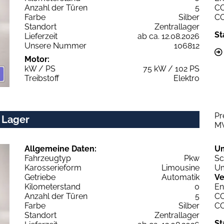
Anzahl der Türen
5
C
Farbe
Silber
C
Standort
Zentrallager
St
Lieferzeit
ab ca. 12.08.2026
Unsere Nummer
106812
Motor:
kW / PS
75 kW / 102 PS
Treibstoff
Elektro
Pr
 Lager
M
Allgemeine Daten:
U
Fahrzeugtyp
Pkw
Sc
Karosserieform
Limousine
Um
Getriebe
Automatik
Ve
Kilometerstand
0
En
Anzahl der Türen
5
C
Farbe
Silber
C
Standort
Zentrallager
St