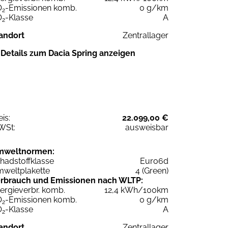
O
-Emissionen komb.
0 g/km
2
O
-Klasse
A
2
andort
Zentrallager
Details zum Dacia Spring anzeigen
eis:
22.099,00 €
WSt:
ausweisbar
mweltnormen:
hadstoffklasse
Euro6d
weltplakette
4 (Green)
rbrauch und Emissionen nach WLTP:
ergieverbr. komb.
12,4 kWh/100km
O
-Emissionen komb.
0 g/km
2
O
-Klasse
A
2
andort
Zentrallager