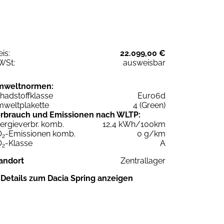
eis:
22.099,00 €
WSt:
ausweisbar
mweltnormen:
hadstoffklasse
Euro6d
weltplakette
4 (Green)
rbrauch und Emissionen nach WLTP:
ergieverbr. komb.
12,4 kWh/100km
O
-Emissionen komb.
0 g/km
2
O
-Klasse
A
2
andort
Zentrallager
Details zum Dacia Spring anzeigen