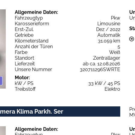
Allgemeine Daten:
U
Fahrzeugtyp
Pkw
Um
Karosserieform
Limousine
St
Erst-Zul.
Dez / 2022
Getriebe
Automatik
Kilometerstand
31.059 km
Anzahl der Türen
5
Farbe
Weiß
Standort
Zentrallager
Lieferzeit
ab ca. 12.08.2026
Unsere Nummer
320711296SWRTE
Motor:
kW / PS
33 kW / 45 PS
Treibstoff
Elektro
Pr
amera Klima Parkh. Ser
M
Allgemeine Daten:
U
Fahrzeugtyp
Pkw
Um