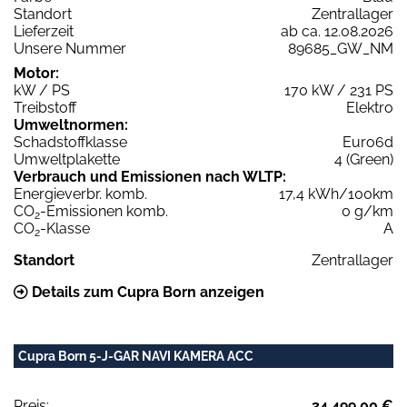
Standort
Zentrallager
Lieferzeit
ab ca. 12.08.2026
Unsere Nummer
89685_GW_NM
Motor:
kW / PS
170 kW / 231 PS
Treibstoff
Elektro
Umweltnormen:
Schadstoffklasse
Euro6d
Umweltplakette
4 (Green)
Verbrauch und Emissionen nach WLTP:
Energieverbr. komb.
17,4 kWh/100km
CO
-Emissionen komb.
0 g/km
2
CO
-Klasse
A
2
Standort
Zentrallager
Details zum Cupra Born anzeigen
Cupra Born 5-J-GAR NAVI KAMERA ACC
Preis:
34.499,00 €