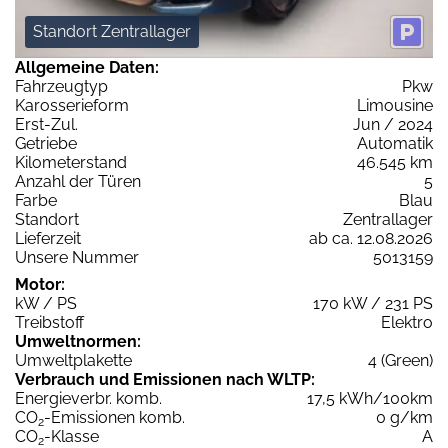
Standort Zentrallager
Allgemeine Daten:
Fahrzeugtyp
Pkw
Karosserieform
Limousine
Erst-Zul.
Jun / 2024
Getriebe
Automatik
Kilometerstand
46.545 km
Anzahl der Türen
5
Farbe
Blau
Standort
Zentrallager
Lieferzeit
ab ca. 12.08.2026
Unsere Nummer
5013159
Motor:
kW / PS
170 kW / 231 PS
Treibstoff
Elektro
Umweltnormen:
Umweltplakette
4 (Green)
Verbrauch und Emissionen nach WLTP:
Energieverbr. komb.
17,5 kWh/100km
CO
-Emissionen komb.
0 g/km
2
CO
-Klasse
A
2