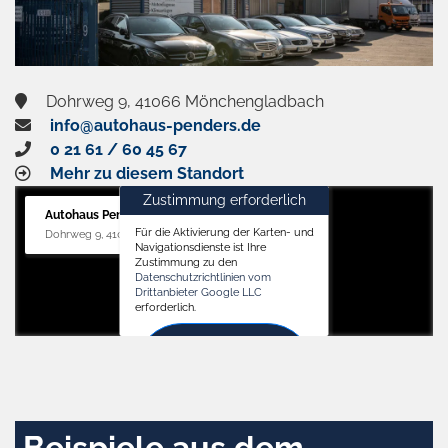
Dohrweg 9, 41066 Mönchengladbach
info@autohaus-penders.de
0 21 61 / 60 45 67
Mehr zu diesem Standort
Zustimmung erforderlich
Autohaus Penders (Service)
Für die Aktivierung der Karten- und
Dohrweg 9, 41066 Mönchengladbach
Navigationsdienste ist Ihre
Zustimmung zu den
Datenschutzrichtlinien vom
Drittanbieter Google LLC
erforderlich.
Zustimmen
und
aktivieren
Beispiele aus dem