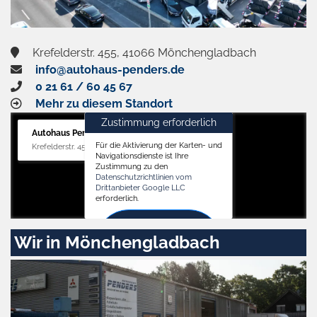
Krefelderstr. 455, 41066 Mönchengladbach
info@autohaus-penders.de
0 21 61 / 60 45 67
Mehr zu diesem Standort
Zustimmung erforderlich
Autohaus Penders (Verkauf)
Für die Aktivierung der Karten- und
Krefelderstr. 455, 41066 Mönchengladbach
Navigationsdienste ist Ihre
Zustimmung zu den
Datenschutzrichtlinien vom
Drittanbieter Google LLC
erforderlich.
Zustimmen
Wir in Mönchengladbach
und
aktivieren