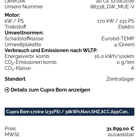
Lieferzeit
ab ca. 12.08.2026
Unsere Nummer
88338_GW_MUE-V
Motor:
kW / PS
170 kW / 231 PS
Treibstoff
Elektro
Umweltnormen:
Schadstoffklasse
Euro6d-TEMP
Umweltplakette
4 (Green)
Verbrauch und Emissionen nach WLTP:
Energieverbr. komb.
16,0 kWh/100km
CO
-Emissionen komb.
0 g/km
2
CO
-Klasse
A
2
Standort
Zentrallager
Details zum Cupra Born anzeigen
Cupra Born 170kw (231PS) / 58kWh,Navi,SHZ,ACC,AppCon..
Preis:
31.899,00 €
MWSt:
ausweisbar