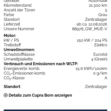
Getriebe
Automatik
Kilometerstand
21.300 km
Anzahl der Türen
5
Farbe
Grau
Standort
Zentrallager
Lieferzeit
ab ca. 12.08.2026
Unsere Nummer
88978_GW_MUE-V
Motor:
kW / PS
150 kW / 204 PS
Treibstoff
Elektro
Umweltnormen:
Schadstoffklasse
Euro6d
Umweltplakette
4 (Green)
Verbrauch und Emissionen nach WLTP:
Energieverbr. komb.
15,6 kWh/100km
CO
-Emissionen komb.
0 g/km
2
CO
-Klasse
A
2
Standort
Zentrallager
Details zum Cupra Born anzeigen