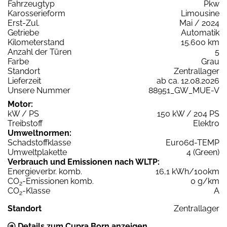
Fahrzeugtyp
Pkw
Karosserieform
Limousine
Erst-Zul.
Mai / 2024
Getriebe
Automatik
Kilometerstand
15.600 km
Anzahl der Türen
5
Farbe
Grau
Standort
Zentrallager
Lieferzeit
ab ca. 12.08.2026
Unsere Nummer
88951_GW_MUE-V
Motor:
kW / PS
150 kW / 204 PS
Treibstoff
Elektro
Umweltnormen:
Schadstoffklasse
Euro6d-TEMP
Umweltplakette
4 (Green)
Verbrauch und Emissionen nach WLTP:
Energieverbr. komb.
16,1 kWh/100km
CO
-Emissionen komb.
0 g/km
2
CO
-Klasse
A
2
Standort
Zentrallager
Details zum Cupra Born anzeigen