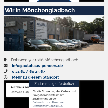
Zustimmen
Wir in Mönchengladbach
und
aktivieren
Dohrweg 9, 41066 Mönchengladbach
info@autohaus-penders.de
0 21 61 / 60 45 67
Mehr zu diesem Standort
Zustimmung erforderlich
Autohaus Penders (Service)
Für die Aktivierung der Karten- und
Dohrweg 9, 41066 Mönchengladbach
Navigationsdienste ist Ihre
Zustimmung zu den
Datenschutzrichtlinien vom
Drittanbieter Google LLC