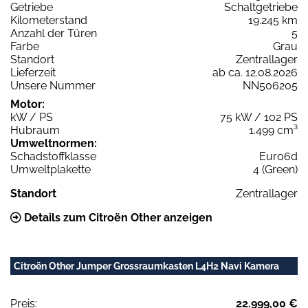
Getriebe
Schaltgetriebe
Kilometerstand
19.245 km
Anzahl der Türen
5
Farbe
Grau
Standort
Zentrallager
Lieferzeit
ab ca. 12.08.2026
Unsere Nummer
NN506205
Motor:
kW / PS
75 kW / 102 PS
Hubraum
1.499 cm³
Umweltnormen:
Schadstoffklasse
Euro6d
Umweltplakette
4 (Green)
Standort
Zentrallager
Details zum Citroën Other anzeigen
Citroën Other Jumper Grossraumkasten L4H2 Navi Kamera
Preis:
22.999,00 €