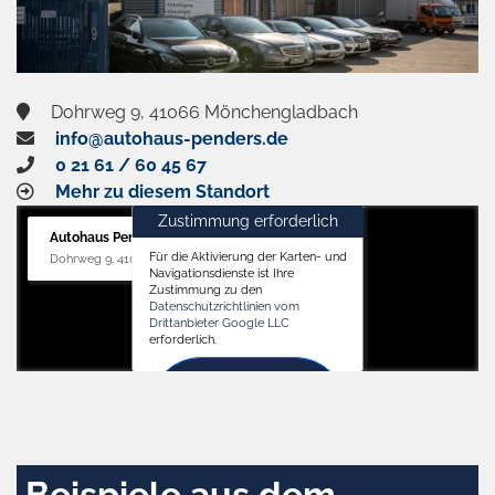
Dohrweg 9, 41066 Mönchengladbach
info@autohaus-penders.de
0 21 61 / 60 45 67
Mehr zu diesem Standort
Zustimmung erforderlich
Autohaus Penders (Service)
Für die Aktivierung der Karten- und
Dohrweg 9, 41066 Mönchengladbach
Navigationsdienste ist Ihre
Zustimmung zu den
Datenschutzrichtlinien vom
Drittanbieter Google LLC
erforderlich.
Zustimmen
und
aktivieren
Beispiele aus dem