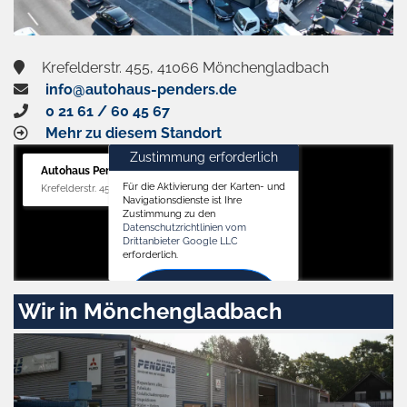
Krefelderstr. 455, 41066 Mönchengladbach
info@autohaus-penders.de
0 21 61 / 60 45 67
Mehr zu diesem Standort
Zustimmung erforderlich
Autohaus Penders (Verkauf)
Für die Aktivierung der Karten- und
Krefelderstr. 455, 41066 Mönchengladbach
Navigationsdienste ist Ihre
Zustimmung zu den
Datenschutzrichtlinien vom
Drittanbieter Google LLC
erforderlich.
Zustimmen
Wir in Mönchengladbach
und
aktivieren