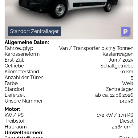
Standort Zentrallager
Allgemeine Daten:
Fahrzeugtyp
Van / Transporter bis 7,5 Tonnen
Karosserieform
Kastenwagen
Erst-Zul.
Jun / 2025
Getriebe
Schaltgetriebe
Kilometerstand
10 km
Anzahl der Türen
5
Farbe
Weiß
Standort
Zentrallager
Lieferzeit
ab ca. 12.08.2026
Unsere Nummer
14056
Motor:
kW / PS
132 kW / 179 PS
Treibstoff
Diesel
Hubraum
2.184 cm³
Umweltnormen: