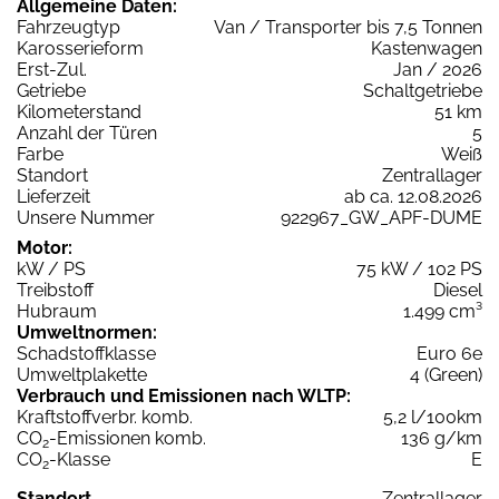
Allgemeine Daten:
Fahrzeugtyp
Van / Transporter bis 7,5 Tonnen
Karosserieform
Kastenwagen
Erst-Zul.
Jan / 2026
Getriebe
Schaltgetriebe
Kilometerstand
51 km
Anzahl der Türen
5
Farbe
Weiß
Standort
Zentrallager
Lieferzeit
ab ca. 12.08.2026
Unsere Nummer
922967_GW_APF-DUME
Motor:
kW / PS
75 kW / 102 PS
Treibstoff
Diesel
Hubraum
1.499 cm³
Umweltnormen:
Schadstoffklasse
Euro 6e
Umweltplakette
4 (Green)
Verbrauch und Emissionen nach WLTP:
Kraftstoffverbr. komb.
5,2 l/100km
CO
-Emissionen komb.
136 g/km
2
CO
-Klasse
E
2
Standort
Zentrallager