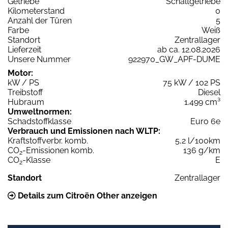
Getriebe
Schaltgetriebe
Kilometerstand
0
Anzahl der Türen
5
Farbe
Weiß
Standort
Zentrallager
Lieferzeit
ab ca. 12.08.2026
Unsere Nummer
922970_GW_APF-DUME
Motor:
kW / PS
75 kW / 102 PS
Treibstoff
Diesel
Hubraum
1.499 cm³
Umweltnormen:
Schadstoffklasse
Euro 6e
Verbrauch und Emissionen nach WLTP:
Kraftstoffverbr. komb.
5,2 l/100km
CO
-Emissionen komb.
136 g/km
2
CO
-Klasse
E
2
Standort
Zentrallager
Details zum Citroën Other anzeigen