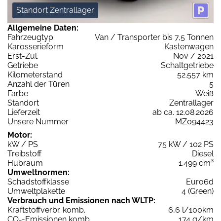
Standort Zentrallager
Allgemeine Daten:
Fahrzeugtyp
Van / Transporter bis 7,5 Tonnen
Karosserieform
Kastenwagen
Erst-Zul.
Nov / 2021
Getriebe
Schaltgetriebe
Kilometerstand
52.557 km
Anzahl der Türen
5
Farbe
Weiß
Standort
Zentrallager
Lieferzeit
ab ca. 12.08.2026
Unsere Nummer
MZ094423
Motor:
kW / PS
75 kW / 102 PS
Treibstoff
Diesel
Hubraum
1.499 cm³
Umweltnormen:
Schadstoffklasse
Euro6d
Umweltplakette
4 (Green)
Verbrauch und Emissionen nach WLTP:
Kraftstoffverbr. komb.
6,6 l/100km
CO
-Emissionen komb.
174 g/km