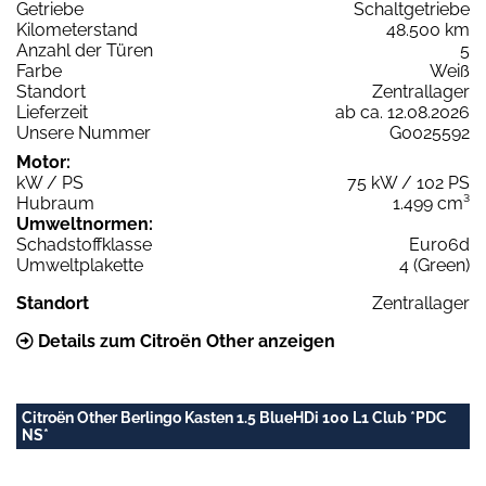
Getriebe
Schaltgetriebe
Kilometerstand
48.500 km
Anzahl der Türen
5
Farbe
Weiß
Standort
Zentrallager
Lieferzeit
ab ca. 12.08.2026
Unsere Nummer
G0025592
Motor:
kW / PS
75 kW / 102 PS
Hubraum
1.499 cm³
Umweltnormen:
Schadstoffklasse
Euro6d
Umweltplakette
4 (Green)
Standort
Zentrallager
Details zum Citroën Other anzeigen
Citroën Other Berlingo Kasten 1.5 BlueHDi 100 L1 Club *PDC
NS*