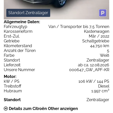
Standort Zentrallager
Allgemeine Daten:
Fahrzeugtyp
Van / Transporter bis 7,5 Tonnen
Karosserieform
Kastenwagen
Erst-Zul.
Mär / 2022
Getriebe
Schaltgetriebe
Kilometerstand
44.750 km
Anzahl der Türen
5
Farbe
Weiß
Standort
Zentrallager
Lieferzeit
ab ca. 12.08.2026
Unsere Nummer
000647_GW_APF-KR
Motor:
kW / PS
106 kW / 144 PS
Treibstoff
Diesel
Hubraum
1.997 cm³
Standort
Zentrallager
Details zum Citroën Other anzeigen