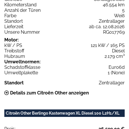
Kilometerstand
46.554 km
Anzahl der Türen
5
Farbe
Weiß
Standort
Zentrallager
Lieferzeit
ab ca. 12.08.2026
Unsere Nummer
RG017769
Motor:
kW / PS
121 kW / 165 PS
Treibstoff
Diesel
Hubraum
2.179 cm³
Umweltnormen:
Schadstoffklasse
Euro6d
Umweltplakette
1 (None)
Standort
Zentrallager
Details zum Citroën Other anzeigen
Citroën Other Berlingo Kastenwagen XL Diesel 100 L2H1/XL
Preis:
26.599,00 €