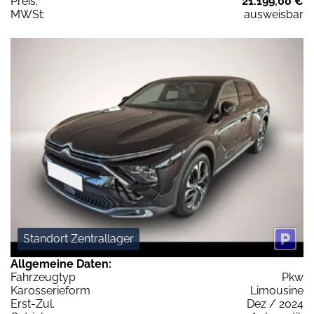
Preis:
21.199,00 €
MWSt:
ausweisbar
Standort Zentrallager
Allgemeine Daten:
Fahrzeugtyp
Pkw
Karosserieform
Limousine
Erst-Zul.
Dez / 2024