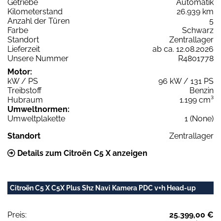
Getriebe
Automatik
Kilometerstand
26.939 km
Anzahl der Türen
5
Farbe
Schwarz
Standort
Zentrallager
Lieferzeit
ab ca. 12.08.2026
Unsere Nummer
R4801778
Motor:
kW / PS
96 kW / 131 PS
Treibstoff
Benzin
Hubraum
1.199 cm³
Umweltnormen:
Umweltplakette
1 (None)
Standort
Zentrallager
Details zum Citroën C5 X anzeigen
Citroën C5 X C5X Plus Shz Navi Kamera PDC v+h Head-up
Preis:
25.399,00 €