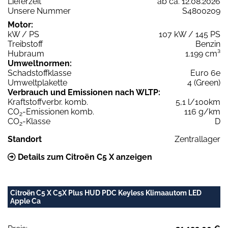
Lieferzeit
ab ca. 12.08.2026
Unsere Nummer
S4800209
Motor:
kW / PS
107 kW / 145 PS
Treibstoff
Benzin
Hubraum
1.199 cm³
Umweltnormen:
Schadstoffklasse
Euro 6e
Umweltplakette
4 (Green)
Verbrauch und Emissionen nach WLTP:
Kraftstoffverbr. komb.
5,1 l/100km
CO
-Emissionen komb.
116 g/km
2
CO
-Klasse
D
2
Standort
Zentrallager
Details zum Citroën C5 X anzeigen
Citroën C5 X C5X Plus HUD PDC Keyless Klimaautom LED
Apple Ca