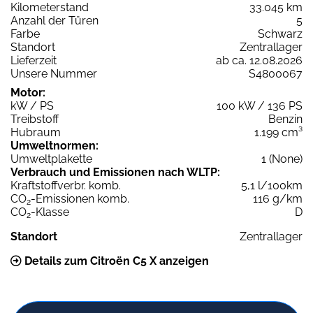
Kilometerstand
33.045 km
Anzahl der Türen
5
Farbe
Schwarz
Standort
Zentrallager
Lieferzeit
ab ca. 12.08.2026
Unsere Nummer
S4800067
Motor:
kW / PS
100 kW / 136 PS
Treibstoff
Benzin
Hubraum
1.199 cm³
Umweltnormen:
Umweltplakette
1 (None)
Verbrauch und Emissionen nach WLTP:
Kraftstoffverbr. komb.
5,1 l/100km
CO
-Emissionen komb.
116 g/km
2
CO
-Klasse
D
2
Standort
Zentrallager
Details zum Citroën C5 X anzeigen