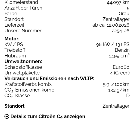
Kilometerstand
44.097 km
Anzahl der Türen
5
Farbe
Grau
Standort
Zentrallager
Lieferzeit
ab ca. 12.08.2026
Unsere Nummer
2254-26
Motor:
kW / PS
96 kW / 131 PS
Treibstoff
Benzin
Hubraum
1.199 cm³
Umweltnormen:
Schadstoffklasse
Euro6d
Umweltplakette
4 (Green)
Verbrauch und Emissionen nach WLTP:
Kraftstoffverbr. komb.
5,9 l/100km
CO
-Emissionen komb.
132 g/km
2
CO
-Klasse
D
2
Standort
Zentrallager
Details zum Citroën C4 anzeigen