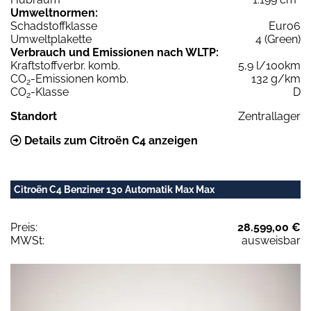
Umweltnormen:
Schadstoffklasse
Euro6
Umweltplakette
4 (Green)
Verbrauch und Emissionen nach WLTP:
Kraftstoffverbr. komb.
5,9 l/100km
CO
-Emissionen komb.
132 g/km
2
CO
-Klasse
D
2
Standort
Zentrallager
Details zum Citroën C4 anzeigen
Citroën C4 Benziner 130 Automatik Max Max
Preis:
28.599,00 €
MWSt:
ausweisbar