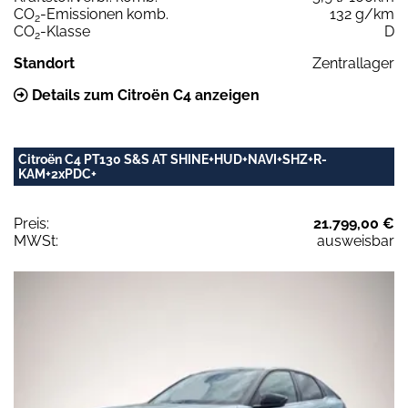
CO
-Emissionen komb.
132 g/km
2
CO
-Klasse
D
2
Standort
Zentrallager
Details zum Citroën C4 anzeigen
Citroën C4 PT130 S&S AT SHINE+HUD+NAVI+SHZ+R-
KAM+2xPDC+
Preis:
21.799,00 €
MWSt:
ausweisbar