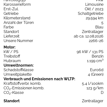
Karosserieform
Limousine
Erst-Zul.
Okt / 2023
Getriebe
Schaltgetriebe
Kilometerstand
29.594 km
Anzahl der Türen
5
Farbe
Blau
Standort
Zentrallager
Lieferzeit
ab ca. 12.08.2026
Unsere Nummer
2266-26
Motor:
kW / PS
96 kW / 131 PS
Treibstoff
Benzin
Hubraum
1.199 cm³
Umweltnormen:
Schadstoffklasse
Euro6d
Umweltplakette
4 (Green)
Verbrauch und Emissionen nach WLTP:
Kraftstoffverbr. komb.
5,4 l/100km
CO
-Emissionen komb.
123 g/km
2
CO
-Klasse
D
2
Standort
Zentrallager