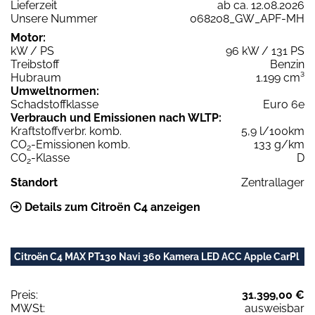
Lieferzeit
ab ca. 12.08.2026
Unsere Nummer
068208_GW_APF-MH
Motor:
kW / PS
96 kW / 131 PS
Treibstoff
Benzin
Hubraum
1.199 cm³
Umweltnormen:
Schadstoffklasse
Euro 6e
Verbrauch und Emissionen nach WLTP:
Kraftstoffverbr. komb.
5,9 l/100km
CO
-Emissionen komb.
133 g/km
2
CO
-Klasse
D
2
Standort
Zentrallager
Details zum Citroën C4 anzeigen
Citroën C4 MAX PT130 Navi 360 Kamera LED ACC Apple CarPl
Preis:
31.399,00 €
MWSt:
ausweisbar