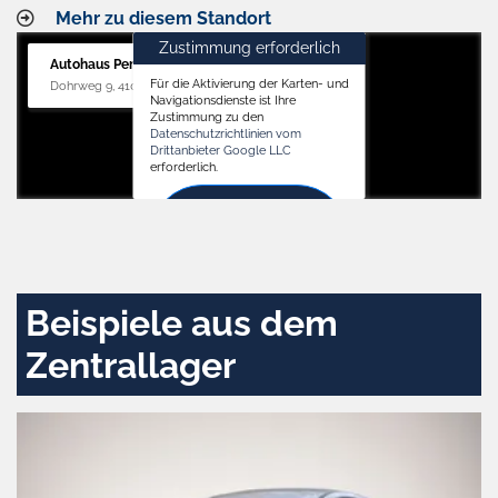
Mehr zu diesem Standort
Zustimmung erforderlich
Autohaus Penders (Service)
Für die Aktivierung der Karten- und
Dohrweg 9, 41066 Mönchengladbach
Navigationsdienste ist Ihre
Zustimmung zu den
Datenschutzrichtlinien vom
Drittanbieter Google LLC
erforderlich.
Zustimmen
und
aktivieren
Beispiele aus dem
Zentrallager