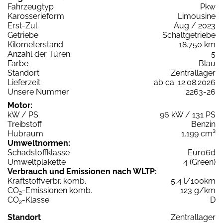
Fahrzeugtyp
Pkw
Karosserieform
Limousine
Erst-Zul.
Aug / 2023
Getriebe
Schaltgetriebe
Kilometerstand
18.750 km
Anzahl der Türen
5
Farbe
Blau
Standort
Zentrallager
Lieferzeit
ab ca. 12.08.2026
Unsere Nummer
2263-26
Motor:
kW / PS
96 kW / 131 PS
Treibstoff
Benzin
Hubraum
1.199 cm³
Umweltnormen:
Schadstoffklasse
Euro6d
Umweltplakette
4 (Green)
Verbrauch und Emissionen nach WLTP:
Kraftstoffverbr. komb.
5,4 l/100km
CO
-Emissionen komb.
123 g/km
2
CO
-Klasse
D
2
Standort
Zentrallager