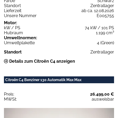
Farbe
Schwarz
Standort
Zentrallager
Lieferzeit
ab ca. 12.08.2026
Unsere Nummer
E005755
Motor:
kW / PS
74 kW / 101 PS
Hubraum
1.199 cm³
Umweltnormen:
Umweltplakette
4 (Green)
Standort
Zentrallager
Details zum Citroën C4 anzeigen
Citroën C4 Benziner 130 Automatik Max Max
Preis:
26.499,00 €
MWSt:
ausweisbar