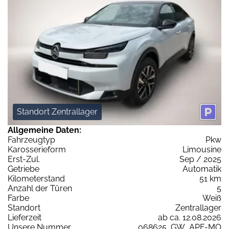
Standort Zentrallager
Allgemeine Daten:
Fahrzeugtyp
Pkw
Karosserieform
Limousine
Erst-Zul.
Sep / 2025
Getriebe
Automatik
Kilometerstand
51 km
Anzahl der Türen
5
Farbe
Weiß
Standort
Zentrallager
Lieferzeit
ab ca. 12.08.2026
Unsere Nummer
068625_GW_APF-MO