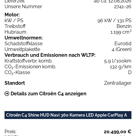
Lieferzeit
ab ca. 12.08.2026
Unsere Nummer
2741-26
Motor:
kW / PS
96 kW / 131 PS
Treibstoff
Benzin
Hubraum
1.199 cm³
Umweltnormen:
Schadstoffklasse
Euro6d
Umweltplakette
4 (Green)
Verbrauch und Emissionen nach WLTP:
Kraftstoffverbr. komb.
5,9 l/100km
CO
-Emissionen komb.
132 g/km
2
CO
-Klasse
D
2
Standort
Zentrallager
Details zum Citroën C4 anzeigen
Citroën C4 Shine HUD Navi 360 Kamera LED Apple CarPlay A
Preis:
20.499,00 €