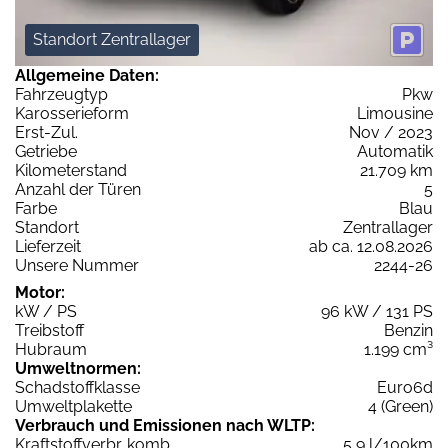
Standort Zentrallager
Allgemeine Daten:
Fahrzeugtyp
Pkw
Karosserieform
Limousine
Erst-Zul.
Nov / 2023
Getriebe
Automatik
Kilometerstand
21.709 km
Anzahl der Türen
5
Farbe
Blau
Standort
Zentrallager
Lieferzeit
ab ca. 12.08.2026
Unsere Nummer
2244-26
Motor:
kW / PS
96 kW / 131 PS
Treibstoff
Benzin
Hubraum
1.199 cm³
Umweltnormen:
Schadstoffklasse
Euro6d
Umweltplakette
4 (Green)
Verbrauch und Emissionen nach WLTP:
Kraftstoffverbr. komb.
5,9 l/100km