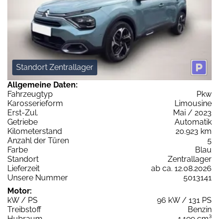
Standort Zentrallager
Allgemeine Daten:
Fahrzeugtyp
Pkw
Karosserieform
Limousine
Erst-Zul.
Mai / 2023
Getriebe
Automatik
Kilometerstand
20.923 km
Anzahl der Türen
5
Farbe
Blau
Standort
Zentrallager
Lieferzeit
ab ca. 12.08.2026
Unsere Nummer
5013141
Motor:
kW / PS
96 kW / 131 PS
Treibstoff
Benzin
Hubraum
1.199 cm³