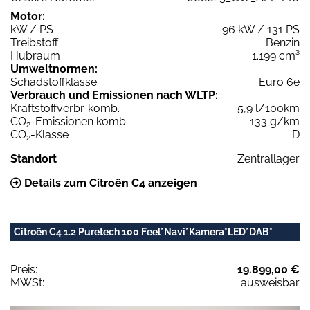
Motor:
kW / PS
96 kW / 131 PS
Treibstoff
Benzin
Hubraum
1.199 cm³
Umweltnormen:
Schadstoffklasse
Euro 6e
Verbrauch und Emissionen nach WLTP:
Kraftstoffverbr. komb.
5,9 l/100km
CO
-Emissionen komb.
133 g/km
2
CO
-Klasse
D
2
Standort
Zentrallager
Details zum Citroën C4 anzeigen
Citroën C4 1.2 Puretech 100 Feel*Navi*Kamera*LED*DAB*
Preis:
19.899,00 €
MWSt:
ausweisbar