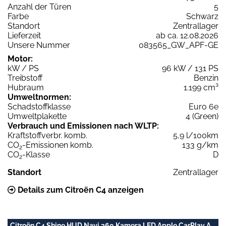
Anzahl der Türen
5
Farbe
Schwarz
Standort
Zentrallager
Lieferzeit
ab ca. 12.08.2026
Unsere Nummer
083565_GW_APF-GE
Motor:
kW / PS
96 kW / 131 PS
Treibstoff
Benzin
Hubraum
1.199 cm³
Umweltnormen:
Schadstoffklasse
Euro 6e
Umweltplakette
4 (Green)
Verbrauch und Emissionen nach WLTP:
Kraftstoffverbr. komb.
5,9 l/100km
CO
-Emissionen komb.
133 g/km
2
CO
-Klasse
D
2
Standort
Zentrallager
Details zum Citroën C4 anzeigen
Citroën C4 Shine HUD Navi 360 Kamera LED Apple CarPlay A