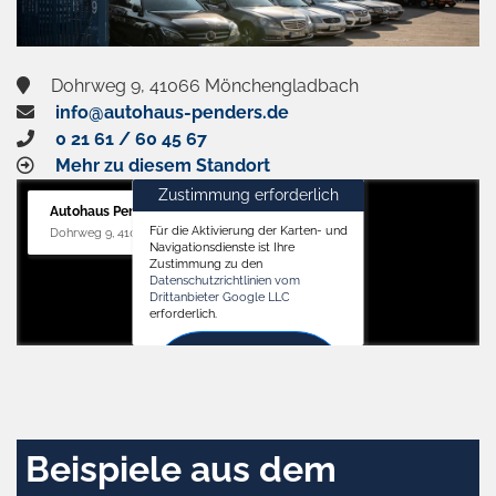
Dohrweg 9, 41066 Mönchengladbach
info@autohaus-penders.de
0 21 61 / 60 45 67
Mehr zu diesem Standort
Zustimmung erforderlich
Autohaus Penders (Service)
Für die Aktivierung der Karten- und
Dohrweg 9, 41066 Mönchengladbach
Navigationsdienste ist Ihre
Zustimmung zu den
Datenschutzrichtlinien vom
Drittanbieter Google LLC
erforderlich.
Zustimmen
und
aktivieren
Beispiele aus dem