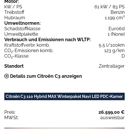
Motor:
kW / PS
61 kW / 83 PS
Treibstoff
Benzin
Hubraum
1.199 cm³
Umweltnormen:
Schadstoffklasse
Euro6d
Umweltplakette
1 (None)
Verbrauch und Emissionen nach WLTP:
Kraftstoffverbr. komb.
5,5 l/100km
CO
-Emissionen komb.
123 g/km
2
CO
-Klasse
D
2
Standort
Zentrallager
Details zum Citroën C3 anzeigen
Citroën C3 110 Hybrid MAX Winterpaket Navi LED PDC+Kamer
Preis:
26.599,00 €
MWSt:
ausweisbar