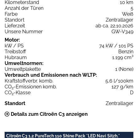
Kilometerstand
10 km
Anzahl der Türen
5
Farbe
Weiß
Standort
Zentrallager
Lieferzeit
ab ca. 22.10.2026
Unsere Nummer
GW-V349
Motor:
kW / PS
74 kW / 101 PS
Treibstoff
Benzin
Hubraum
1.199 cm³
Umweltnormen:
Umweltplakette
1 (None)
Verbrauch und Emissionen nach WLTP:
Kraftstoffverbr. komb.
5,6 l/100km
CO
-Emissionen komb.
127 g/km
2
CO
-Klasse
D
2
Standort
Zentrallager
Details zum Citroën C3 anzeigen
Citroën C3 1.2 PureTech 110 Shine Pack *LED Navi Sitzh.*