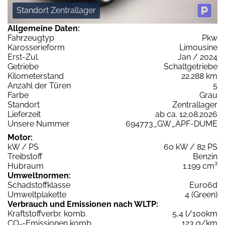
Standort Zentrallager
Allgemeine Daten:
Fahrzeugtyp
Pkw
Karosserieform
Limousine
Erst-Zul.
Jan / 2024
Getriebe
Schaltgetriebe
Kilometerstand
22.288 km
Anzahl der Türen
5
Farbe
Grau
Standort
Zentrallager
Lieferzeit
ab ca. 12.08.2026
Unsere Nummer
694773_GW_APF-DUME
Motor:
kW / PS
60 kW / 82 PS
Treibstoff
Benzin
Hubraum
1.199 cm³
Umweltnormen:
Schadstoffklasse
Euro6d
Umweltplakette
4 (Green)
Verbrauch und Emissionen nach WLTP:
Kraftstoffverbr. komb.
5,4 l/100km
CO
-Emissionen komb.
123 g/km