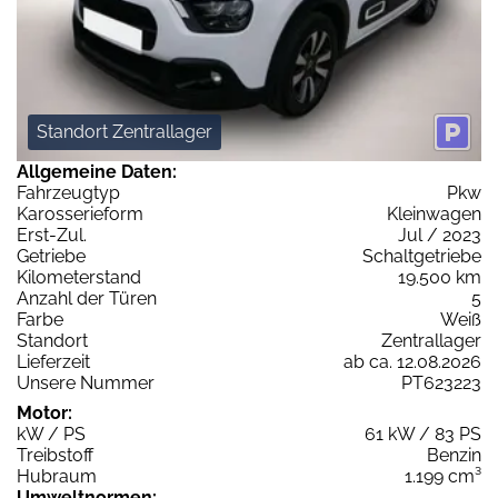
Standort Zentrallager
Allgemeine Daten:
Fahrzeugtyp
Pkw
Karosserieform
Kleinwagen
Erst-Zul.
Jul / 2023
Getriebe
Schaltgetriebe
Kilometerstand
19.500 km
Anzahl der Türen
5
Farbe
Weiß
Standort
Zentrallager
Lieferzeit
ab ca. 12.08.2026
Unsere Nummer
PT623223
Motor:
kW / PS
61 kW / 83 PS
Treibstoff
Benzin
Hubraum
1.199 cm³
Umweltnormen: