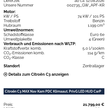
Lieferzeit
ab ca. 12.08.2026
Unsere Nummer
002735_GW_APF-KR
Motor:
kW / PS
74 kW / 101 PS
Treibstoff
Benzin
Hubraum
1.199 cm³
Umweltnormen:
Schadstoffklasse
Euro 6e
Umweltplakette
4 (Green)
Verbrauch und Emissionen nach WLTP:
Kraftstoffverbr. komb.
5,0 l/100km
CO
-Emissionen komb.
114 g/km
2
CO
-Klasse
C
2
Standort
Zentrallager
Details zum Citroën C3 anzeigen
Citroën C3 MAX Nav Kam PDC Klimaaut. PrivG LED HUD CarP
Preis:
21.799,00 €