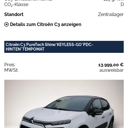
2
CO
-Klasse
D
2
Standort
Zentrallager
Details zum Citroën C3 anzeigen
Citroën C3 PureTech Shine*KEYLESS-GO*PDC-
HINTEN*TEMPOMAT
Preis:
13.999,00 €
MWSt:
ausweisbar