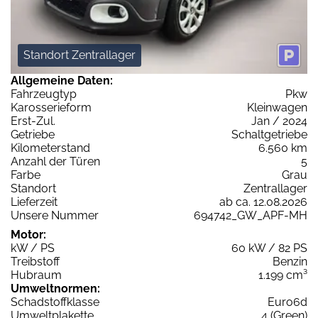
Standort Zentrallager
Allgemeine Daten:
Fahrzeugtyp
Pkw
Karosserieform
Kleinwagen
Erst-Zul.
Jan / 2024
Getriebe
Schaltgetriebe
Kilometerstand
6.560 km
Anzahl der Türen
5
Farbe
Grau
Standort
Zentrallager
Lieferzeit
ab ca. 12.08.2026
Unsere Nummer
694742_GW_APF-MH
Motor:
kW / PS
60 kW / 82 PS
Treibstoff
Benzin
Hubraum
1.199 cm³
Umweltnormen:
Schadstoffklasse
Euro6d
Umweltplakette
4 (Green)