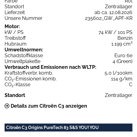
Farbe
Rot
Standort
Zentrallager
Lieferzeit
ab ca. 12.08.2026
Unsere Nummer
235602_GW_APF-KR
Motor:
kW / PS
74 kW / 101 PS
Treibstoff
Benzin
Hubraum
1.199 cm³
Umweltnormen:
Schadstoffklasse
Euro 6e
Umweltplakette
4 (Green)
Verbrauch und Emissionen nach WLTP:
Kraftstoffverbr. komb.
5,0 l/100km
CO
-Emissionen komb.
114 g/km
2
CO
-Klasse
C
2
Standort
Zentrallager
Details zum Citroën C3 anzeigen
Citroën C3 Origins PureTech 83 S&S YOU! YOU