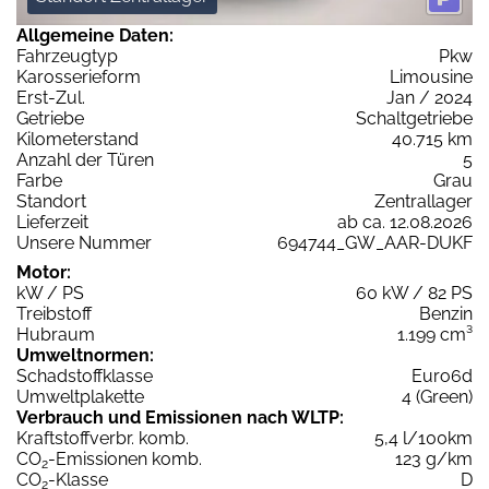
Allgemeine Daten:
Fahrzeugtyp
Pkw
Karosserieform
Limousine
Erst-Zul.
Jan / 2024
Getriebe
Schaltgetriebe
Kilometerstand
40.715 km
Anzahl der Türen
5
Farbe
Grau
Standort
Zentrallager
Lieferzeit
ab ca. 12.08.2026
Unsere Nummer
694744_GW_AAR-DUKF
Motor:
kW / PS
60 kW / 82 PS
Treibstoff
Benzin
Hubraum
1.199 cm³
Umweltnormen:
Schadstoffklasse
Euro6d
Umweltplakette
4 (Green)
Verbrauch und Emissionen nach WLTP:
Kraftstoffverbr. komb.
5,4 l/100km
CO
-Emissionen komb.
123 g/km
2
CO
-Klasse
D
2