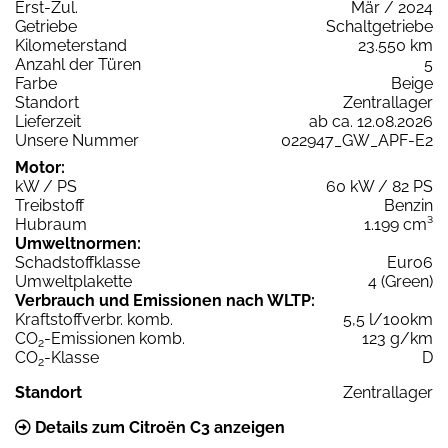
Erst-Zul.
Mär / 2024
Getriebe
Schaltgetriebe
Kilometerstand
23.550 km
Anzahl der Türen
5
Farbe
Beige
Standort
Zentrallager
Lieferzeit
ab ca. 12.08.2026
Unsere Nummer
022947_GW_APF-E2
Motor:
kW / PS
60 kW / 82 PS
Treibstoff
Benzin
Hubraum
1.199 cm³
Umweltnormen:
Schadstoffklasse
Euro6
Umweltplakette
4 (Green)
Verbrauch und Emissionen nach WLTP:
Kraftstoffverbr. komb.
5,5 l/100km
CO
-Emissionen komb.
123 g/km
2
CO
-Klasse
D
2
Standort
Zentrallager
Details zum Citroën C3 anzeigen