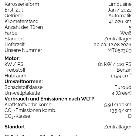
Karosserieform
Limousine
Erst-Zul.
Jan / 2022
Getriebe
Automatik
Kilometerstand
41.026 km
Anzahl der Türen
5
Farbe
Weiß
Standort
Zentrallager
Lieferzeit
ab ca. 12.08.2026
Unsere Nummer
MT652369
Motor:
kW / PS
81 kW / 110 PS
Treibstoff
Benzin
Hubraum
1.199 cm³
Umweltnormen:
Schadstoffklasse
Euro6d
Umweltplakette
4 (Green)
Verbrauch und Emissionen nach WLTP:
Kraftstoffverbr. komb.
5,9 l/100km
CO
-Emissionen komb.
135 g/km
2
CO
-Klasse
D
2
Standort
Zentrallager