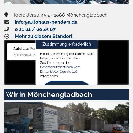
Krefelderstr. 455, 41066 Mönchengladbach
info@autohaus-penders.de
0 21 61 / 60 45 67
Mehr zu diesem Standort
Zustimmung erforderlich
Autohaus Penders (Verkauf)
Für die Aktivierung der Karten- und
Krefelderstr. 455, 41066 Mönchengladbach
Navigationsdienste ist Ihre
Zustimmung zu den
Datenschutzrichtlinien vom
Drittanbieter Google LLC
erforderlich.
Zustimmen
Wir in Mönchengladbach
und
aktivieren