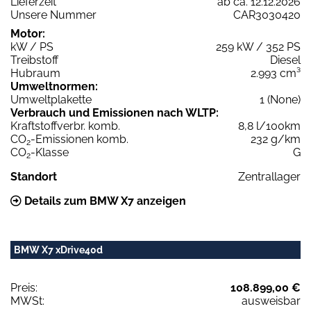
Lieferzeit
ab ca. 12.12.2026
Unsere Nummer
CAR3030420
Motor:
kW / PS
259 kW / 352 PS
Treibstoff
Diesel
Hubraum
2.993 cm³
Umweltnormen:
Umweltplakette
1 (None)
Verbrauch und Emissionen nach WLTP:
Kraftstoffverbr. komb.
8,8 l/100km
CO
-Emissionen komb.
232 g/km
2
CO
-Klasse
G
2
Standort
Zentrallager
Details zum BMW X7 anzeigen
BMW X7 xDrive40d
Preis:
108.899,00 €
MWSt:
ausweisbar