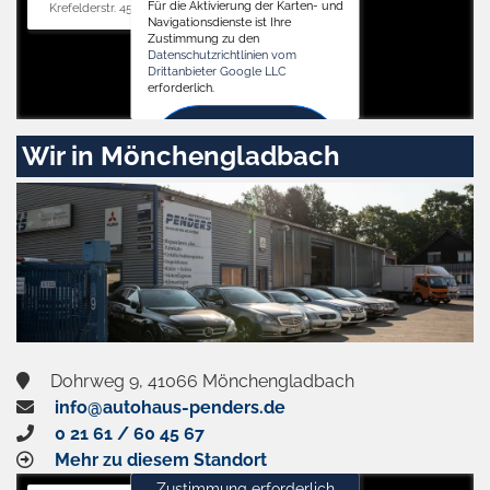
Für die Aktivierung der Karten- und
Krefelderstr. 455, 41066 Mönchengladbach
Navigationsdienste ist Ihre
Zustimmung zu den
Datenschutzrichtlinien vom
Drittanbieter Google LLC
erforderlich.
Zustimmen
Wir in Mönchengladbach
und
aktivieren
Dohrweg 9, 41066 Mönchengladbach
info@autohaus-penders.de
0 21 61 / 60 45 67
Mehr zu diesem Standort
Zustimmung erforderlich