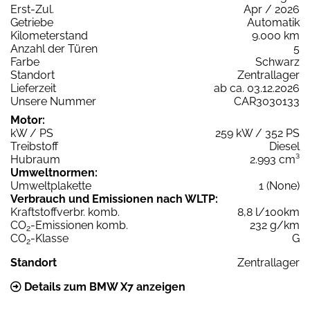
Erst-Zul.
Apr / 2026
Getriebe
Automatik
Kilometerstand
9.000 km
Anzahl der Türen
5
Farbe
Schwarz
Standort
Zentrallager
Lieferzeit
ab ca. 03.12.2026
Unsere Nummer
CAR3030133
Motor:
kW / PS
259 kW / 352 PS
Treibstoff
Diesel
Hubraum
2.993 cm³
Umweltnormen:
Umweltplakette
1 (None)
Verbrauch und Emissionen nach WLTP:
Kraftstoffverbr. komb.
8,8 l/100km
CO
-Emissionen komb.
232 g/km
2
CO
-Klasse
G
2
Standort
Zentrallager
Details zum BMW X7 anzeigen