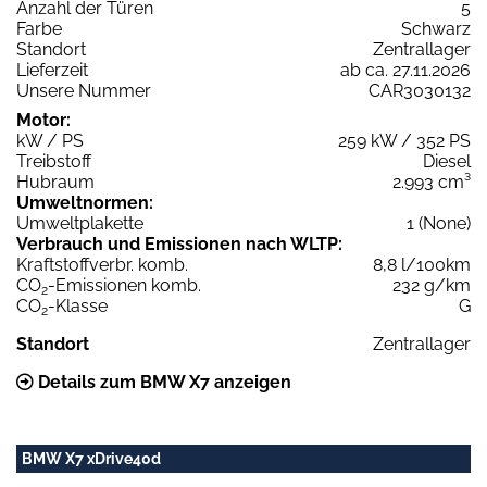
Anzahl der Türen
5
Farbe
Schwarz
Standort
Zentrallager
Lieferzeit
ab ca. 27.11.2026
Unsere Nummer
CAR3030132
Motor:
kW / PS
259 kW / 352 PS
Treibstoff
Diesel
Hubraum
2.993 cm³
Umweltnormen:
Umweltplakette
1 (None)
Verbrauch und Emissionen nach WLTP:
Kraftstoffverbr. komb.
8,8 l/100km
CO
-Emissionen komb.
232 g/km
2
CO
-Klasse
G
2
Standort
Zentrallager
Details zum BMW X7 anzeigen
BMW X7 xDrive40d