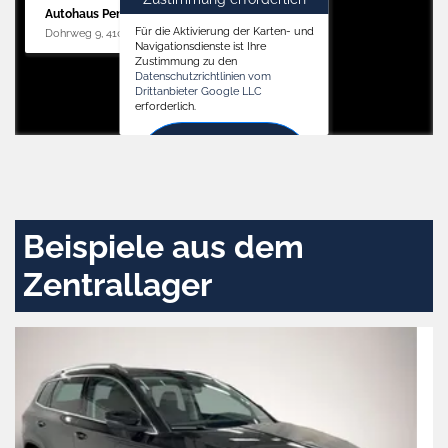
Autohaus Penders (Service)
Für die Aktivierung der Karten- und
Dohrweg 9, 41066 Mönchengladbach
Navigationsdienste ist Ihre
Zustimmung zu den
Datenschutzrichtlinien vom
Drittanbieter Google LLC
erforderlich.
Zustimmen
und
aktivieren
Beispiele aus dem
Zentrallager