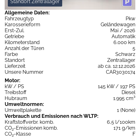
Standort Zentrallager
Allgemeine Daten:
Fahrzeugtyp
Pkw
Karosserieform
Geländewagen
Erst-Zul.
Mai / 2026
Getriebe
Automatik
Kilometerstand
6.000 km
Anzahl der Türen
5
Farbe
Schwarz
Standort
Zentrallager
Lieferzeit
ab ca. 12.12.2026
Unsere Nummer
CAR3030174
Motor:
kW / PS
145 kW / 197 PS
Treibstoff
Diesel
Hubraum
1.995 cm³
Umweltnormen:
Umweltplakette
1 (None)
Verbrauch und Emissionen nach WLTP:
Kraftstoffverbr. komb.
6,5 l/100km
CO
-Emissionen komb.
171 g/km
2
CO
-Klasse
F
2