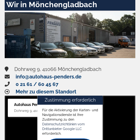
Wir in Mönchengladbach
und
aktivieren
Dohrweg 9, 41066 Mönchengladbach
info@autohaus-penders.de
0 21 61 / 60 45 67
Mehr zu diesem Standort
Zustimmung erforderlich
Autohaus Penders (Service)
Für die Aktivierung der Karten- und
Dohrweg 9, 41066 Mönchengladbach
Navigationsdienste ist Ihre
Zustimmung zu den
Datenschutzrichtlinien vom
Drittanbieter Google LLC
erforderlich.