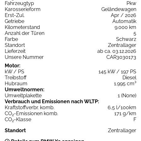
Fahrzeugtyp
Pkw
Karosserieform
Geländewagen
Erst-Zul.
Apr / 2026
Getriebe
Automatik
Kilometerstand
9.000 km
Anzahl der Türen
5
Farbe
Schwarz
Standort
Zentrallager
Lieferzeit
ab ca. 03.12.2026
Unsere Nummer
CAR3030173
Motor:
kW / PS
145 kW / 197 PS
Treibstoff
Diesel
Hubraum
1.995 cm³
Umweltnormen:
Umweltplakette
1 (None)
Verbrauch und Emissionen nach WLTP:
Kraftstoffverbr. komb.
6,5 l/100km
CO
-Emissionen komb.
171 g/km
2
CO
-Klasse
F
2
Standort
Zentrallager