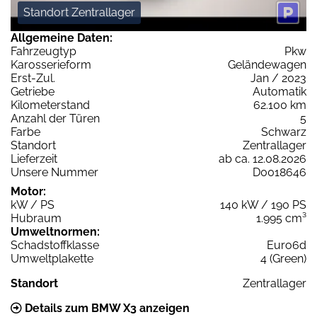
Standort Zentrallager
Allgemeine Daten:
Fahrzeugtyp
Pkw
Karosserieform
Geländewagen
Erst-Zul.
Jan / 2023
Getriebe
Automatik
Kilometerstand
62.100 km
Anzahl der Türen
5
Farbe
Schwarz
Standort
Zentrallager
Lieferzeit
ab ca. 12.08.2026
Unsere Nummer
D0018646
Motor:
kW / PS
140 kW / 190 PS
Hubraum
1.995 cm³
Umweltnormen:
Schadstoffklasse
Euro6d
Umweltplakette
4 (Green)
Standort
Zentrallager
Details zum BMW X3 anzeigen