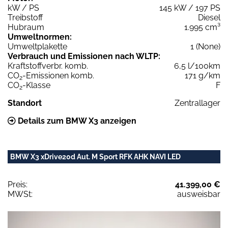
kW / PS
145 kW / 197 PS
Treibstoff
Diesel
Hubraum
1.995 cm³
Umweltnormen:
Umweltplakette
1 (None)
Verbrauch und Emissionen nach WLTP:
Kraftstoffverbr. komb.
6,5 l/100km
CO
-Emissionen komb.
171 g/km
2
CO
-Klasse
F
2
Standort
Zentrallager
Details zum BMW X3 anzeigen
BMW X3 xDrive20d Aut. M Sport RFK AHK NAVI LED
Preis:
41.399,00 €
MWSt:
ausweisbar