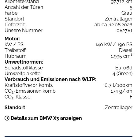
Kilometerstand
97.712 km
Anzahl der Türen
5
Farbe
Grau
Standort
Zentrallager
Lieferzeit
ab ca. 12.08.2026
Unsere Nummer
082781
Motor:
kW / PS
140 kW / 190 PS
Treibstoff
Diesel
Hubraum
1.995 cm³
Umweltnormen:
Schadstoffklasse
Euro6d
Umweltplakette
4 (Green)
Verbrauch und Emissionen nach WLTP:
Kraftstoffverbr. komb.
6,7 l/100km
CO
-Emissionen komb.
174 g/km
2
CO
-Klasse
F
2
Standort
Zentrallager
Details zum BMW X3 anzeigen