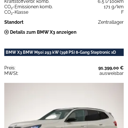
Kraftstoffverbr. komb.
6,5 l/100km
CO
-Emissionen komb.
171 g/km
2
CO
-Klasse
F
2
Standort
Zentrallager
Details zum BMW X3 anzeigen
BMW X3 BMW M50i 293 kW (398 PS) 8-Gang Steptronic xD
Preis:
91.399,00 €
MWSt:
ausweisbar