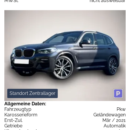
MWSt:
nicht ausweisbar
Standort Zentrallager
Allgemeine Daten:
Fahrzeugtyp
Pkw
Karosserieform
Geländewagen
Erst-Zul.
Mär / 2021
Getriebe
Automatik