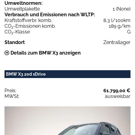
Umweltnormen:
Umweltplakette
1 (None)
Verbrauch und Emissionen nach WLTP:
Kraftstoffverbr. komb.
8,3 l/100km
CO
-Emissionen komb.
189 g/km
2
CO
-Klasse
G
2
Standort
Zentrallager
Details zum BMW X3 anzeigen
BMW X3 20d xDrive
Preis:
61.799,00 €
MWSt:
ausweisbar