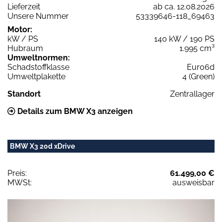
Lieferzeit
ab ca. 12.08.2026
Unsere Nummer
53339646-118_69463
Motor:
kW / PS
140 kW / 190 PS
Hubraum
1.995 cm³
Umweltnormen:
Schadstoffklasse
Euro6d
Umweltplakette
4 (Green)
Standort
Zentrallager
Details zum BMW X3 anzeigen
BMW X3 20d xDrive
Preis:
61.499,00 €
MWSt:
ausweisbar