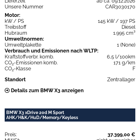
Lieferzeit
ab ca. 09.12.2026
Unsere Nummer
CAR3030170
Motor:
kW / PS
145 kW / 197 PS
Treibstoff
Diesel
Hubraum
1.995 cm³
Umweltnormen:
Umweltplakette
1 (None)
Verbrauch und Emissionen nach WLTP:
Kraftstoffverbr. komb.
6,5 l/100km
CO
-Emissionen komb.
171 g/km
2
CO
-Klasse
F
2
Standort
Zentrallager
Details zum BMW X3 anzeigen
BMW X3 xDrive 20d M Sport
AHK/H&K/HuD/Memory/Keyless
Preis:
37.399,00 €