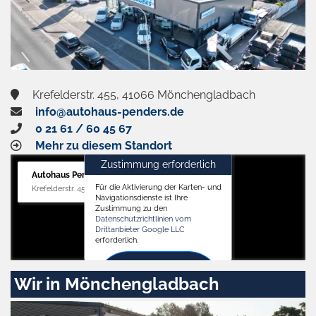
Krefelderstr. 455, 41066 Mönchengladbach
info@autohaus-penders.de
0 21 61 / 60 45 67
Mehr zu diesem Standort
Zustimmung erforderlich
Autohaus Penders (Verkauf)
Für die Aktivierung der Karten- und
Krefelderstr. 455, 41066 Mönchengladbach
Navigationsdienste ist Ihre
Zustimmung zu den
Datenschutzrichtlinien vom
Drittanbieter Google LLC
erforderlich.
Zustimmen
Wir in Mönchengladbach
und
aktivieren