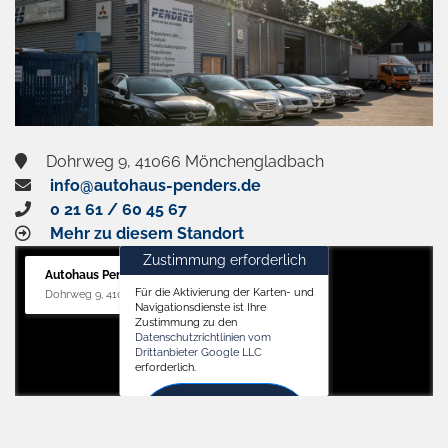
Dohrweg 9, 41066 Mönchengladbach
info@autohaus-penders.de
0 21 61 / 60 45 67
Mehr zu diesem Standort
Zustimmung erforderlich
Autohaus Penders (Service)
Für die Aktivierung der Karten- und
Dohrweg 9, 41066 Mönchengladbach
Navigationsdienste ist Ihre
Zustimmung zu den
Datenschutzrichtlinien vom
Drittanbieter Google LLC
erforderlich.
Zustimmen
und