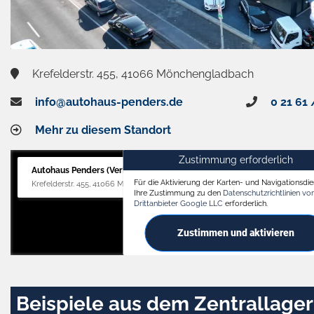
Krefelderstr. 455, 41066 Mönchengladbach
info@autohaus-penders.de
0 21 61 
Mehr zu diesem Standort
Zustimmung erforderlich
Autohaus Penders (Verkauf)
Für die Aktivierung der Karten- und Navigationsdien
Krefelderstr. 455, 41066 Mönchengladbach
Ihre Zustimmung zu den
Datenschutzrichtlinien v
Drittanbieter Google LLC
erforderlich.
Zustimmen und aktivieren
Beispiele aus dem Zentrallager