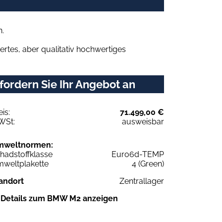
.
rtes, aber qualitativ hochwertiges
rdern Sie Ihr Angebot an
eis:
71.499,00 €
WSt:
ausweisbar
mweltnormen:
hadstoffklasse
Euro6d-TEMP
weltplakette
4 (Green)
andort
Zentrallager
Details zum BMW M2 anzeigen