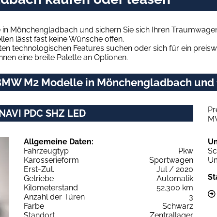
in Mönchengladbach und sichern Sie sich Ihren Traumwagen
len lässt fast keine Wünsche offen.
en technologischen Features suchen oder sich für ein preiswe
hnen eine breite Palette an Optionen.
BMW M2 Modelle in Mönchengladbach und fo
Pr
NAVI PDC SHZ LED
M
Allgemeine Daten:
U
Fahrzeugtyp
Pkw
Sc
Karosserieform
Sportwagen
Um
Erst-Zul.
Jul / 2020
St
Getriebe
Automatik
Kilometerstand
52.300 km
Anzahl der Türen
3
Farbe
Schwarz
Standort
Zentrallager