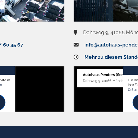
Dohrweg 9, 41066 Mön
/ 60 45 67
info@autohaus-pende
Mehr zu diesem Stand
Autohaus Penders (Service)
ste ist
Für di
Dohrweg 9, 41066 Mönchengladb
om
Ihre 
Dritta