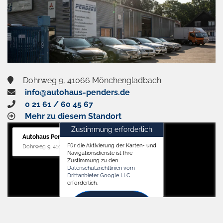
Dohrweg 9, 41066 Mönchengladbach
info@autohaus-penders.de
0 21 61 / 60 45 67
Mehr zu diesem Standort
Zustimmung erforderlich
Autohaus Penders (Service)
Für die Aktivierung der Karten- und
Dohrweg 9, 41066 Mönchengladbach
Navigationsdienste ist Ihre
Zustimmung zu den
Datenschutzrichtlinien vom
Drittanbieter Google LLC
erforderlich.
Zustimmen
und