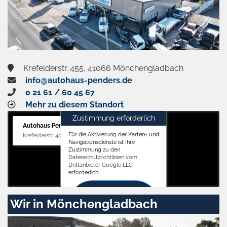
Krefelderstr. 455, 41066 Mönchengladbach
info@autohaus-penders.de
0 21 61 / 60 45 67
Mehr zu diesem Standort
Zustimmung erforderlich
Autohaus Penders (Verkauf)
Für die Aktivierung der Karten- und
Krefelderstr. 455, 41066 Mönchengladbach
Navigationsdienste ist Ihre
Zustimmung zu den
Datenschutzrichtlinien vom
Drittanbieter Google LLC
erforderlich.
Zustimmen
Wir in Mönchengladbach
und
aktivieren