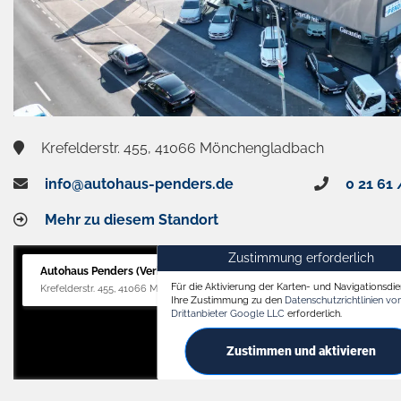
Krefelderstr. 455, 41066 Mönchengladbach
info@autohaus-penders.de
0 21 61 
Mehr zu diesem Standort
Zustimmung erforderlich
Autohaus Penders (Verkauf)
Für die Aktivierung der Karten- und Navigationsdien
Krefelderstr. 455, 41066 Mönchengladbach
Ihre Zustimmung zu den
Datenschutzrichtlinien v
Drittanbieter Google LLC
erforderlich.
Zustimmen und aktivieren