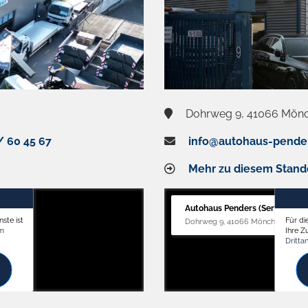
Dohrweg 9, 41066 Mön
/ 60 45 67
info@autohaus-pende
Mehr zu diesem Stand
Autohaus Penders (Service)
ste ist
Für di
Dohrweg 9, 41066 Mönchengladb
om
Ihre 
Dritta