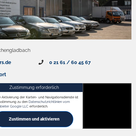
chengladbach
rs.de
0 21 61 / 60 45 67
ort
Zustimmung erforderlich
e Aktivierung der Karten- und Navigationsdienste ist
ach
Zustimmung zu den
Datenschutzrichtlinien vom
nbieter Google LLC
erforderlich.
Zustimmen und aktivieren