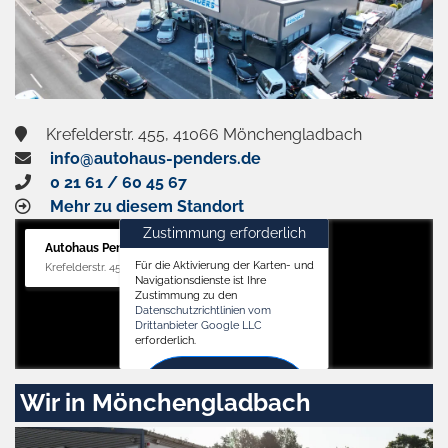
Krefelderstr. 455, 41066 Mönchengladbach
info@autohaus-penders.de
0 21 61 / 60 45 67
Mehr zu diesem Standort
Zustimmung erforderlich
Autohaus Penders (Verkauf)
Für die Aktivierung der Karten- und
Krefelderstr. 455, 41066 Mönchengladbach
Navigationsdienste ist Ihre
Zustimmung zu den
Datenschutzrichtlinien vom
Drittanbieter Google LLC
erforderlich.
Zustimmen
Wir in Mönchengladbach
und
aktivieren