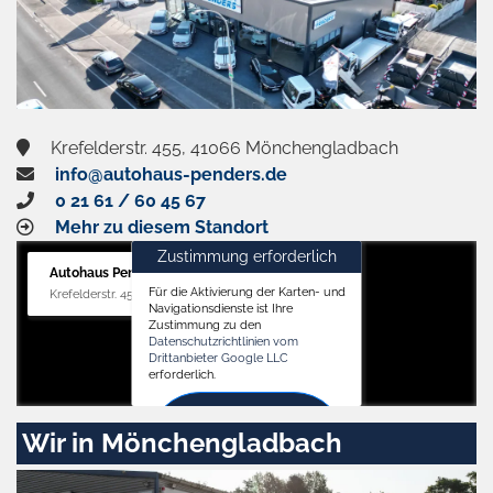
Krefelderstr. 455, 41066 Mönchengladbach
info@autohaus-penders.de
0 21 61 / 60 45 67
Mehr zu diesem Standort
Zustimmung erforderlich
Autohaus Penders (Verkauf)
Für die Aktivierung der Karten- und
Krefelderstr. 455, 41066 Mönchengladbach
Navigationsdienste ist Ihre
Zustimmung zu den
Datenschutzrichtlinien vom
Drittanbieter Google LLC
erforderlich.
Zustimmen
Wir in Mönchengladbach
und
aktivieren