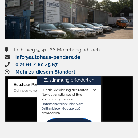
Dohrweg 9, 41066 Mönchengladbach
info@autohaus-penders.de
0 21 61 / 60 45 67
Mehr zu diesem Standort
Zustimmung erforderlich
Autohaus Penders (Service)
Für die Aktivierung der Karten- und
Dohrweg 9, 41066 Mönchengladbach
Navigationsdienste ist Ihre
Zustimmung zu den
Datenschutzrichtlinien vom
Drittanbieter Google LLC
erforderlich.
Zustimmen
und