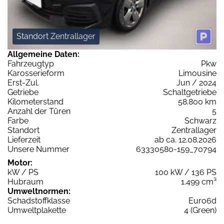
Standort Zentrallager
Allgemeine Daten:
Fahrzeugtyp
Pkw
Karosserieform
Limousine
Erst-Zul.
Jun / 2024
Getriebe
Schaltgetriebe
Kilometerstand
58.800 km
Anzahl der Türen
5
Farbe
Schwarz
Standort
Zentrallager
Lieferzeit
ab ca. 12.08.2026
Unsere Nummer
63330580-159_70794
Motor:
kW / PS
100 kW / 136 PS
Hubraum
1.499 cm³
Umweltnormen:
Schadstoffklasse
Euro6d
Umweltplakette
4 (Green)