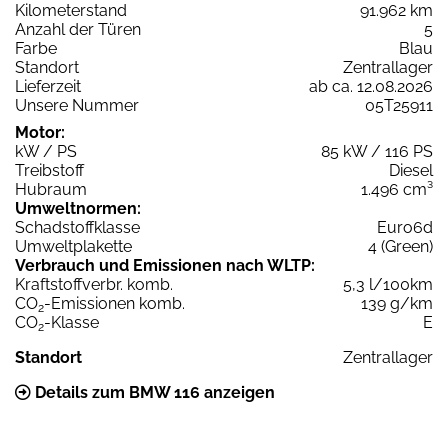
Kilometerstand
91.962 km
Anzahl der Türen
5
Farbe
Blau
Standort
Zentrallager
Lieferzeit
ab ca. 12.08.2026
Unsere Nummer
05T25911
Motor:
kW / PS
85 kW / 116 PS
Treibstoff
Diesel
Hubraum
1.496 cm³
Umweltnormen:
Schadstoffklasse
Euro6d
Umweltplakette
4 (Green)
Verbrauch und Emissionen nach WLTP:
Kraftstoffverbr. komb.
5,3 l/100km
CO
-Emissionen komb.
139 g/km
2
CO
-Klasse
E
2
Standort
Zentrallager
Details zum BMW 116 anzeigen