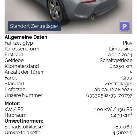
Standort Zentrallager
Allgemeine Daten:
Fahrzeugtyp
Pkw
Karosserieform
Limousine
Erst-Zul.
Apr / 2024
Getriebe
Schaltgetriebe
Kilometerstand
62.250 km
Anzahl der Türen
5
Farbe
Grau
Standort
Zentrallager
Lieferzeit
ab ca. 12.08.2026
Unsere Nummer
63330582-33_70797
Motor:
kW / PS
100 kW / 136 PS
Hubraum
1.499 cm³
Umweltnormen:
Schadstoffklasse
Euro6d
Umweltplakette
4 (Green)