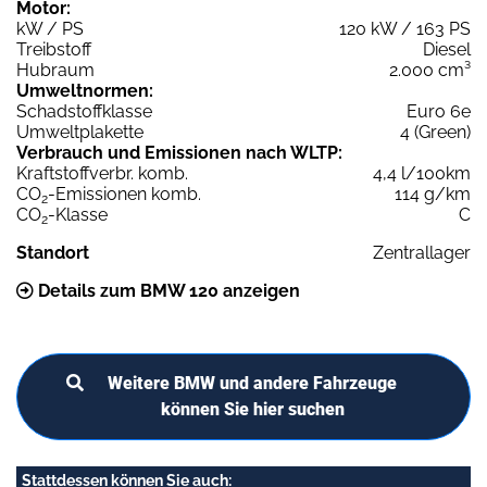
Motor:
kW / PS
120 kW / 163 PS
Treibstoff
Diesel
Hubraum
2.000 cm³
Umweltnormen:
Schadstoffklasse
Euro 6e
Umweltplakette
4 (Green)
Verbrauch und Emissionen nach WLTP:
Kraftstoffverbr. komb.
4,4 l/100km
CO
-Emissionen komb.
114 g/km
2
CO
-Klasse
C
2
Standort
Zentrallager
Details zum BMW 120 anzeigen
Weitere BMW und andere Fahrzeuge
können Sie hier suchen
Stattdessen können Sie auch: