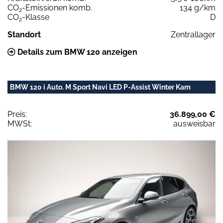
CO
-Emissionen komb.
134 g/km
2
CO
-Klasse
D
2
Standort
Zentrallager
Details zum BMW 120 anzeigen
BMW 120 i Auto. M Sport Navi LED P-Assist Winter Kam
Preis:
36.899,00 €
MWSt:
ausweisbar