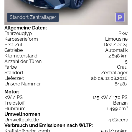
Standort Zentrallager
Allgemeine Daten:
Fahrzeugtyp
Pkw
Karosserieform
Limousine
Erst-Zul.
Dez / 2024
Getriebe
Automatik
Kilometerstand
2.898 km
Anzahl der Türen
5
Farbe
Grau
Standort
Zentrallager
Lieferzeit
ab ca. 12.08.2026
Unsere Nummer
84287
Motor:
kW / PS
125 kW / 170 PS
Treibstoff
Benzin
Hubraum
1.499 cm³
Umweltnormen:
Umweltplakette
4 (Green)
Verbrauch und Emissionen nach WLTP:
Kraftstoffverbr. komb.
5,9 l/100km