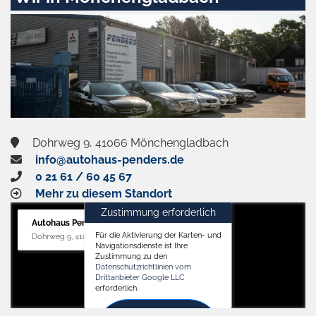
aktivieren
Dohrweg 9, 41066 Mönchengladbach
info@autohaus-penders.de
0 21 61 / 60 45 67
Mehr zu diesem Standort
Zustimmung erforderlich
Autohaus Penders (Service)
Für die Aktivierung der Karten- und
Dohrweg 9, 41066 Mönchengladbach
Navigationsdienste ist Ihre
Zustimmung zu den
Datenschutzrichtlinien vom
Drittanbieter Google LLC
erforderlich.