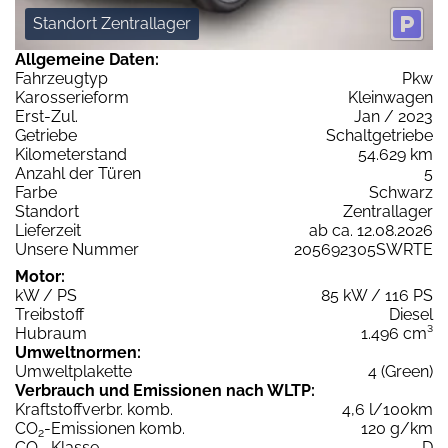
Standort Zentrallager
Allgemeine Daten:
Fahrzeugtyp
Pkw
Karosserieform
Kleinwagen
Erst-Zul.
Jan / 2023
Getriebe
Schaltgetriebe
Kilometerstand
54.629 km
Anzahl der Türen
5
Farbe
Schwarz
Standort
Zentrallager
Lieferzeit
ab ca. 12.08.2026
Unsere Nummer
205692305SWRTE
Motor:
kW / PS
85 kW / 116 PS
Treibstoff
Diesel
Hubraum
1.496 cm³
Umweltnormen:
Umweltplakette
4 (Green)
Verbrauch und Emissionen nach WLTP:
Kraftstoffverbr. komb.
4,6 l/100km
CO
-Emissionen komb.
120 g/km
2
CO
-Klasse
D