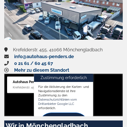
Krefelderstr. 455, 41066 Mönchengladbach
info@autohaus-penders.de
0 21 61 / 60 45 67
Mehr zu diesem Standort
Zustimmung erforderlich
Autohaus Penders (Verkauf)
Für die Aktivierung der Karten- und
Krefelderstr. 455, 41066 Mönchengladbach
Navigationsdienste ist Ihre
Zustimmung zu den
Datenschutzrichtlinien vom
Drittanbieter Google LLC
erforderlich.
Zustimmen
Wir in Mönchengladbach
und