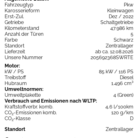
Fahrzeugtyp
Pkw
Karosserieform
Kleinwagen
Erst-Zul.
Dez / 2022
Getriebe
Schaltgetriebe
Kilometerstand
47.986 km
Anzahl der Türen
5
Farbe
Schwarz
Standort
Zentrallager
Lieferzeit
ab ca. 12.08.2026
Unsere Nummer
205692368SWRTE
Motor:
kW / PS
85 kW / 116 PS
Treibstoff
Diesel
Hubraum
1.496 cm³
Umweltnormen:
Umweltplakette
4 (Green)
Verbrauch und Emissionen nach WLTP:
Kraftstoffverbr. komb.
4,6 l/100km
CO
-Emissionen komb.
120 g/km
2
CO
-Klasse
D
2
Standort
Zentrallager