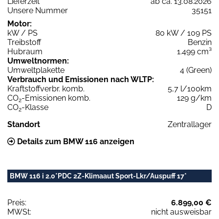
Lieferzeit
ab ca. 13.08.2026
Unsere Nummer
35151
Motor:
kW / PS
80 kW / 109 PS
Treibstoff
Benzin
Hubraum
1.499 cm³
Umweltnormen:
Umweltplakette
4 (Green)
Verbrauch und Emissionen nach WLTP:
Kraftstoffverbr. komb.
5,7 l/100km
CO
-Emissionen komb.
129 g/km
2
CO
-Klasse
D
2
Standort
Zentrallager
Details zum BMW 116 anzeigen
BMW 116 i 2.0*PDC 2Z-Klimaaut Sport-Lkr/Auspuff 17*
Preis:
6.899,00 €
MWSt:
nicht ausweisbar