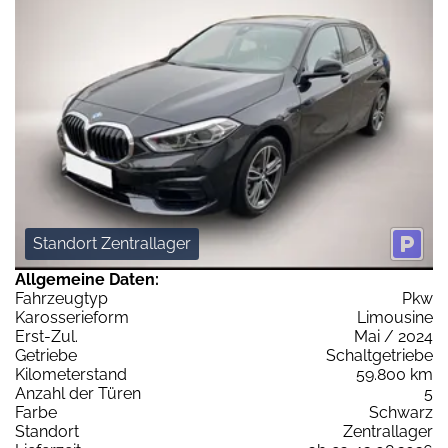
Standort Zentrallager
Allgemeine Daten:
Fahrzeugtyp
Pkw
Karosserieform
Limousine
Erst-Zul.
Mai / 2024
Getriebe
Schaltgetriebe
Kilometerstand
59.800 km
Anzahl der Türen
5
Farbe
Schwarz
Standort
Zentrallager