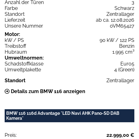
Anzahl der Türen
3
Farbe
Schwarz
Standort
Zentrallager
Lieferzeit
ab ca. 12.08.2026
Unsere Nummer
0VM65427
Motor:
kW / PS
90 kW / 122 PS
Treibstoff
Benzin
Hubraum
1.995 cm³
Umweltnormen:
Schadstoffklasse
Euro5
Umweltplakette
4 (Green)
Standort
Zentrallager
Details zum BMW 116 anzeigen
BMW 116 116d Advantage *LED Navi AHK Pano-SD DAB
Kamera*
Preis:
22.999,00 €