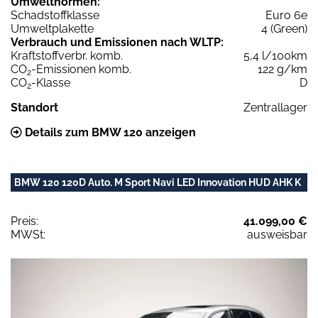
Umweltnormen:
Schadstoffklasse
Euro 6e
Umweltplakette
4 (Green)
Verbrauch und Emissionen nach WLTP:
Kraftstoffverbr. komb.
5,4 l/100km
CO
-Emissionen komb.
122 g/km
2
CO
-Klasse
D
2
Standort
Zentrallager
Details zum BMW 120 anzeigen
BMW 120 120D Auto. M Sport Navi LED Innovation HUD AHK K
Preis:
41.099,00 €
MWSt:
ausweisbar