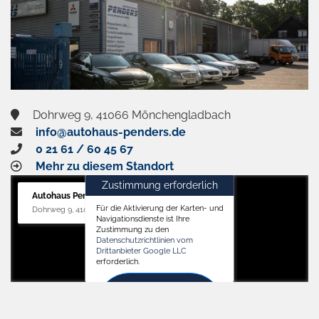
Dohrweg 9, 41066 Mönchengladbach
info@autohaus-penders.de
0 21 61 / 60 45 67
Mehr zu diesem Standort
Zustimmung erforderlich
Autohaus Penders (Service)
Für die Aktivierung der Karten- und
Dohrweg 9, 41066 Mönchengladbach
Navigationsdienste ist Ihre
Zustimmung zu den
Datenschutzrichtlinien vom
Drittanbieter Google LLC
erforderlich.
Zustimmen
und