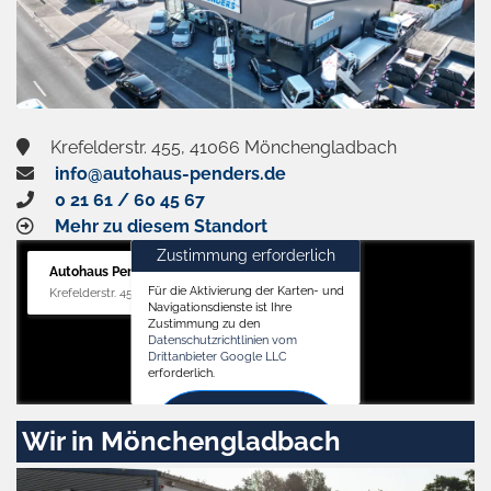
Krefelderstr. 455, 41066 Mönchengladbach
info@autohaus-penders.de
0 21 61 / 60 45 67
Mehr zu diesem Standort
Zustimmung erforderlich
Autohaus Penders (Verkauf)
Für die Aktivierung der Karten- und
Krefelderstr. 455, 41066 Mönchengladbach
Navigationsdienste ist Ihre
Zustimmung zu den
Datenschutzrichtlinien vom
Drittanbieter Google LLC
erforderlich.
Zustimmen
Wir in Mönchengladbach
und
aktivieren