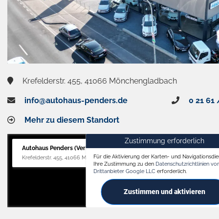
Krefelderstr. 455, 41066 Mönchengladbach
info@autohaus-penders.de
0 21 61 
Mehr zu diesem Standort
Zustimmung erforderlich
Autohaus Penders (Verkauf)
Für die Aktivierung der Karten- und Navigationsdien
Krefelderstr. 455, 41066 Mönchengladbach
Ihre Zustimmung zu den
Datenschutzrichtlinien v
Drittanbieter Google LLC
erforderlich.
Zustimmen und aktivieren