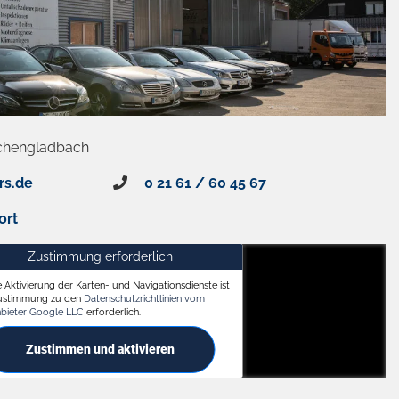
chengladbach
rs.de
0 21 61 / 60 45 67
ort
Zustimmung erforderlich
e Aktivierung der Karten- und Navigationsdienste ist
ach
Zustimmung zu den
Datenschutzrichtlinien vom
nbieter Google LLC
erforderlich.
Zustimmen und aktivieren