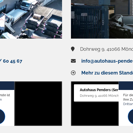
Dohrweg 9, 41066 Mön
/ 60 45 67
info@autohaus-pende
Mehr zu diesem Stand
Autohaus Penders (Service)
ste ist
Für di
Dohrweg 9, 41066 Mönchengladb
om
Ihre 
Dritta