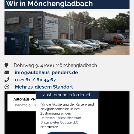
Wir in Mönchengladbach
und
aktivieren
Dohrweg 9, 41066 Mönchengladbach
info@autohaus-penders.de
0 21 61 / 60 45 67
Mehr zu diesem Standort
Zustimmung erforderlich
Autohaus Penders (Service)
Für die Aktivierung der Karten- und
Dohrweg 9, 41066 Mönchengladbach
Navigationsdienste ist Ihre
Zustimmung zu den
Datenschutzrichtlinien vom
Drittanbieter Google LLC
erforderlich.