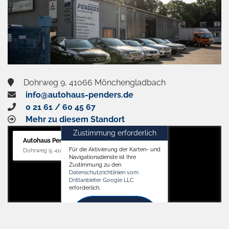
Dohrweg 9, 41066 Mönchengladbach
info@autohaus-penders.de
0 21 61 / 60 45 67
Mehr zu diesem Standort
Zustimmung erforderlich
Autohaus Penders (Service)
Für die Aktivierung der Karten- und
Dohrweg 9, 41066 Mönchengladbach
Navigationsdienste ist Ihre
Zustimmung zu den
Datenschutzrichtlinien vom
Drittanbieter Google LLC
erforderlich.
Zustimmen
und