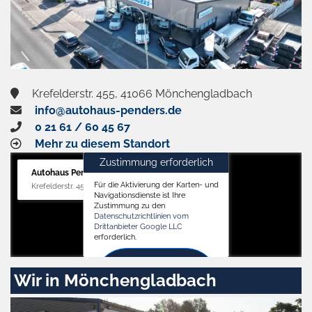
Krefelderstr. 455, 41066 Mönchengladbach
info@autohaus-penders.de
0 21 61 / 60 45 67
Mehr zu diesem Standort
Zustimmung erforderlich
Autohaus Penders (Verkauf)
Für die Aktivierung der Karten- und
Krefelderstr. 455, 41066 Mönchengladbach
Navigationsdienste ist Ihre
Zustimmung zu den
Datenschutzrichtlinien vom
Drittanbieter Google LLC
erforderlich.
Zustimmen
Wir in Mönchengladbach
und
aktivieren