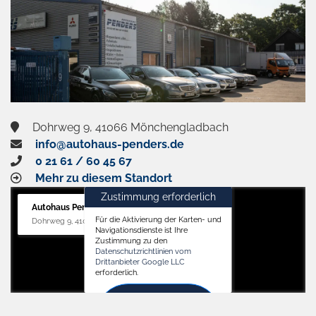
Dohrweg 9, 41066 Mönchengladbach
info@autohaus-penders.de
0 21 61 / 60 45 67
Mehr zu diesem Standort
Zustimmung erforderlich
Autohaus Penders (Service)
Für die Aktivierung der Karten- und
Dohrweg 9, 41066 Mönchengladbach
Navigationsdienste ist Ihre
Zustimmung zu den
Datenschutzrichtlinien vom
Drittanbieter Google LLC
erforderlich.
Zustimmen