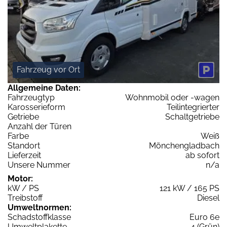
Fahrzeug vor Ort
Allgemeine Daten:
Fahrzeugtyp
Wohnmobil oder -wagen
Karosserieform
Teilintegrierter
Getriebe
Schaltgetriebe
Anzahl der Türen
Farbe
Weiß
Standort
Mönchengladbach
Lieferzeit
ab sofort
Unsere Nummer
n/a
Motor:
kW / PS
121 kW / 165 PS
Treibstoff
Diesel
Umweltnormen:
Schadstoffklasse
Euro 6e
Umweltplakette
4 (Grün)