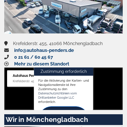
Krefelderstr. 455, 41066 Mönchengladbach
info@autohaus-penders.de
0 21 61 / 60 45 67
Mehr zu diesem Standort
Zustimmung erforderlich
Autohaus Penders (Verkauf)
Für die Aktivierung der Karten- und
Krefelderstr. 455, 41066 Mönchengladbach
Navigationsdienste ist Ihre
Zustimmung zu den
Datenschutzrichtlinien vom
Drittanbieter Google LLC
erforderlich.
Zustimmen
Wir in Mönchengladbach
und
aktivieren