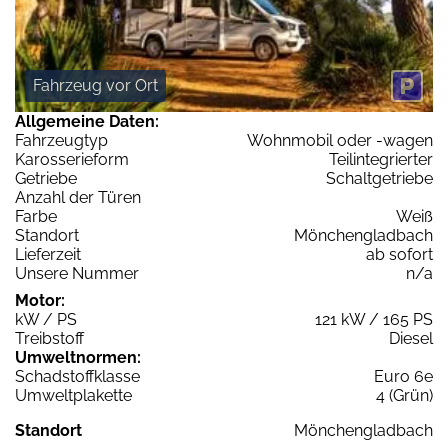
Fahrzeug vor Ort
Allgemeine Daten:
Fahrzeugtyp
Wohnmobil oder -wagen
Karosserieform
Teilintegrierter
Getriebe
Schaltgetriebe
Anzahl der Türen
Farbe
Weiß
Standort
Mönchengladbach
Lieferzeit
ab sofort
Unsere Nummer
n/a
Motor:
kW / PS
121 kW / 165 PS
Treibstoff
Diesel
Umweltnormen:
Schadstoffklasse
Euro 6e
Umweltplakette
4 (Grün)
Standort
Mönchengladbach