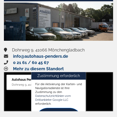
aktivieren
Dohrweg 9, 41066 Mönchengladbach
info@autohaus-penders.de
0 21 61 / 60 45 67
Mehr zu diesem Standort
Zustimmung erforderlich
Autohaus Penders (Service)
Für die Aktivierung der Karten- und
Dohrweg 9, 41066 Mönchengladbach
Navigationsdienste ist Ihre
Zustimmung zu den
Datenschutzrichtlinien vom
Drittanbieter Google LLC
erforderlich.
Zustimmen