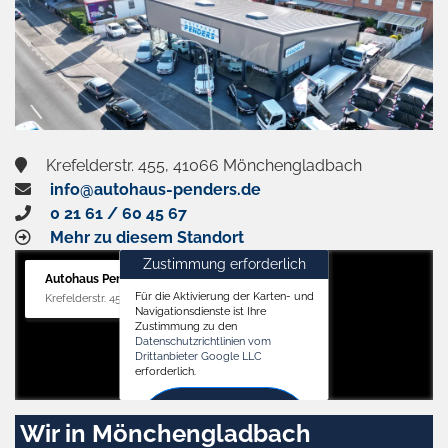
Krefelderstr. 455, 41066 Mönchengladbach
info@autohaus-penders.de
0 21 61 / 60 45 67
Mehr zu diesem Standort
Zustimmung erforderlich
Autohaus Penders (Verkauf)
Für die Aktivierung der Karten- und
Krefelderstr. 455, 41066 Mönchengladbach
Navigationsdienste ist Ihre
Zustimmung zu den
Datenschutzrichtlinien vom
Drittanbieter Google LLC
erforderlich.
Zustimmen
Wir in Mönchengladbach
und