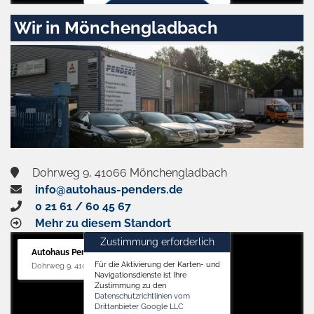
Zustimmen
Wir in Mönchengladbach
und
aktivieren
Dohrweg 9, 41066 Mönchengladbach
info@autohaus-penders.de
0 21 61 / 60 45 67
Mehr zu diesem Standort
Zustimmung erforderlich
Autohaus Penders (Service)
Für die Aktivierung der Karten- und
Dohrweg 9, 41066 Mönchengladbach
Navigationsdienste ist Ihre
Zustimmung zu den
Datenschutzrichtlinien vom
Drittanbieter Google LLC