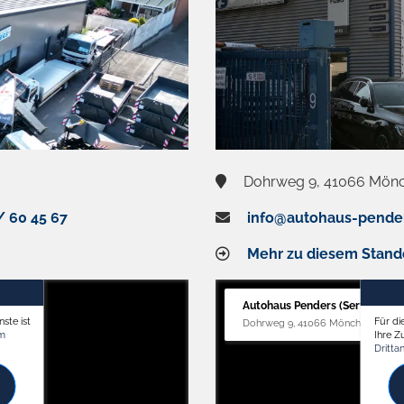
Dohrweg 9, 41066 Mön
/ 60 45 67
info@autohaus-pende
Mehr zu diesem Stand
Autohaus Penders (Service)
ste ist
Für di
Dohrweg 9, 41066 Mönchengladb
om
Ihre 
Dritta