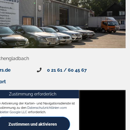
chengladbach
rs.de
0 21 61 / 60 45 67
ort
Zustimmung erforderlich
e Aktivierung der Karten- und Navigationsdienste ist
ach
Zustimmung zu den
Datenschutzrichtlinien vom
nbieter Google LLC
erforderlich.
Zustimmen und aktivieren