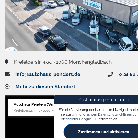
Krefelderstr. 455, 41066 Mönchengladbach
info@autohaus-penders.de
0 21 61 
Mehr zu diesem Standort
Zustimmung erforderlich
Autohaus Penders (Verkauf)
Für die Aktivierung der Karten- und Navigationsdien
Krefelderstr. 455, 41066 Mönchengladbach
Ihre Zustimmung zu den
Datenschutzrichtlinien v
Drittanbieter Google LLC
erforderlich.
Zustimmen und aktivieren