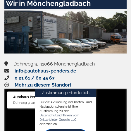
Wir in Mönchengladbach
und
aktivieren
Dohrweg 9, 41066 Mönchengladbach
info@autohaus-penders.de
0 21 61 / 60 45 67
Mehr zu diesem Standort
Zustimmung erforderlich
Autohaus Penders (Service)
Für die Aktivierung der Karten- und
Dohrweg 9, 41066 Mönchengladbach
Navigationsdienste ist Ihre
Zustimmung zu den
Datenschutzrichtlinien vom
Drittanbieter Google LLC
erforderlich.