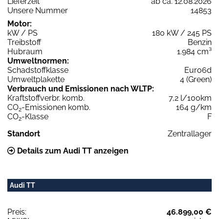
Lieferzeit
ab ca. 12.08.2026
Unsere Nummer
14853
Motor:
kW / PS
180 kW / 245 PS
Treibstoff
Benzin
Hubraum
1.984 cm³
Umweltnormen:
Schadstoffklasse
Euro6d
Umweltplakette
4 (Green)
Verbrauch und Emissionen nach WLTP:
Kraftstoffverbr. komb.
7,2 l/100km
CO
-Emissionen komb.
164 g/km
2
CO
-Klasse
F
2
Standort
Zentrallager
Details zum Audi TT anzeigen
Audi TT
Preis:
46.899,00 €