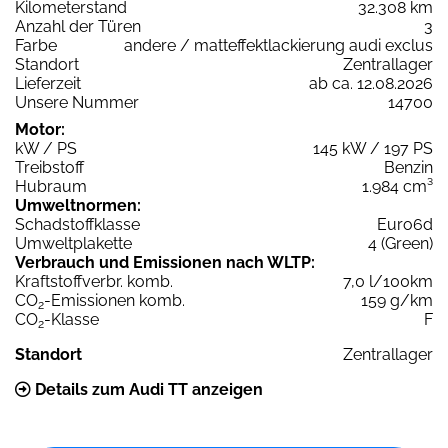
Kilometerstand
32.308 km
Anzahl der Türen
3
Farbe
andere / matteffektlackierung audi exclus
Standort
Zentrallager
Lieferzeit
ab ca. 12.08.2026
Unsere Nummer
14700
Motor:
kW / PS
145 kW / 197 PS
Treibstoff
Benzin
Hubraum
1.984 cm³
Umweltnormen:
Schadstoffklasse
Euro6d
Umweltplakette
4 (Green)
Verbrauch und Emissionen nach WLTP:
Kraftstoffverbr. komb.
7,0 l/100km
CO
-Emissionen komb.
159 g/km
2
CO
-Klasse
F
2
Standort
Zentrallager
Details zum Audi TT anzeigen