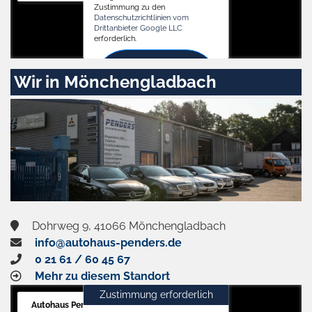
Zustimmung zu den
Datenschutzrichtlinien vom
Drittanbieter Google LLC
erforderlich.
Zustimmen
Wir in Mönchengladbach
und
aktivieren
Dohrweg 9, 41066 Mönchengladbach
info@autohaus-penders.de
0 21 61 / 60 45 67
Mehr zu diesem Standort
Zustimmung erforderlich
Autohaus Penders (Service)