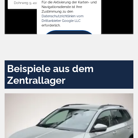
Für die Aktivierung der Karten- und
Dohrweg 9, 41066 Mönchengladbach
Navigationsdienste ist Ihre
Zustimmung zu den
Datenschutzrichtlinien vom
Drittanbieter Google LLC
erforderlich.
Zustimmen
und
aktivieren
Beispiele aus dem
Zentrallager