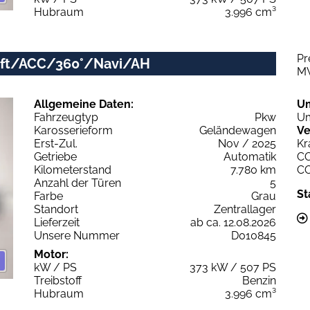
Hubraum
3.996 cm³
Pr
/Luft/ACC/360°/Navi/AH
M
Allgemeine Daten:
U
Fahrzeugtyp
Pkw
Um
Karosserieform
Geländewagen
Ve
Erst-Zul.
Nov / 2025
Kr
Getriebe
Automatik
C
Kilometerstand
7.780 km
C
Anzahl der Türen
5
St
Farbe
Grau
Standort
Zentrallager
Lieferzeit
ab ca. 12.08.2026
Unsere Nummer
D010845
Motor:
kW / PS
373 kW / 507 PS
Treibstoff
Benzin
Hubraum
3.996 cm³