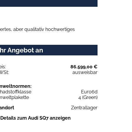
rtes, aber qualitativ hochwertiges
Ihr Angebot an
eis:
86.599,00 €
WSt:
ausweisbar
mweltnormen:
hadstoffklasse
Euro6d
weltplakette
4 (Green)
andort
Zentrallager
Details zum Audi SQ7 anzeigen