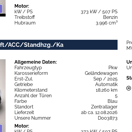
Motor:
kW / PS
373 kW / 507 PS
Treibstoff
Benzin
Hubraum
3.996 cm³
Pr
/Luft/ACC/Standhzg./Ka
M
Allgemeine Daten:
U
Fahrzeugtyp
Pkw
Um
Karosserieform
Geländewagen
St
Erst-Zul.
Sep / 2025
Getriebe
Automatik
Kilometerstand
18.260 km
Anzahl der Türen
5
Farbe
Blau
Standort
Zentrallager
Lieferzeit
ab ca. 12.08.2026
Unsere Nummer
D003873
Motor:
kW / PS
373 kW / 507 PS