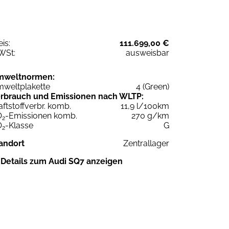
eis:
111.699,00 €
WSt:
ausweisbar
mweltnormen:
weltplakette
4 (Green)
rbrauch und Emissionen nach WLTP:
aftstoffverbr. komb.
11,9 l/100km
O
-Emissionen komb.
270 g/km
2
O
-Klasse
G
2
andort
Zentrallager
Details zum Audi SQ7 anzeigen