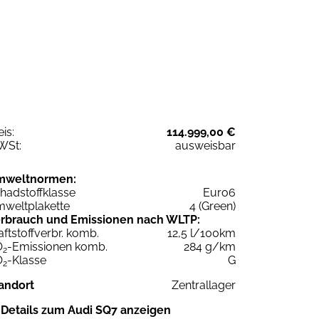
eis:
114.999,00 €
WSt:
ausweisbar
mweltnormen:
hadstoffklasse
Euro6
weltplakette
4 (Green)
rbrauch und Emissionen nach WLTP:
aftstoffverbr. komb.
12,5 l/100km
O
-Emissionen komb.
284 g/km
2
O
-Klasse
G
2
andort
Zentrallager
Details zum Audi SQ7 anzeigen