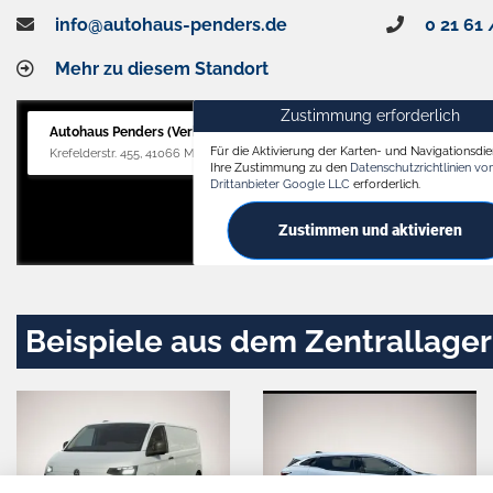
info@autohaus-penders.de
0 21 61 
Mehr zu diesem Standort
Zustimmung erforderlich
Autohaus Penders (Verkauf)
Für die Aktivierung der Karten- und Navigationsdien
Krefelderstr. 455, 41066 Mönchengladbach
Ihre Zustimmung zu den
Datenschutzrichtlinien v
Drittanbieter Google LLC
erforderlich.
Zustimmen und aktivieren
Beispiele aus dem Zentrallager