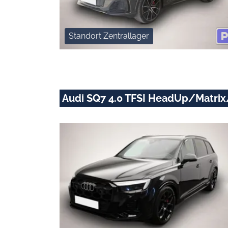
Standort Zentrallager
Audi SQ7 4.0 TFSI HeadUp/Matr