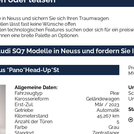
 in Neuss und sichern Sie sich Ihren Traumwagen.
len lässt fast keine Wünsche offen.
en technologischen Features suchen oder sich für ein preiswe
hnen eine breite Palette an Optionen.
udi SQ7 Modelle in Neuss und fordern Sie 
Pr
Plus *Pano*Head-Up*St
M
Allgemeine Daten:
U
Fahrzeugtyp
Pkw
Sc
Karosserieform
Geländewagen
Um
Erst-Zul.
Mär / 2023
St
Getriebe
Automatik
Kilometerstand
45.267 km
Anzahl der Türen
5
Farbe
Grau
Standort
Zentrallager