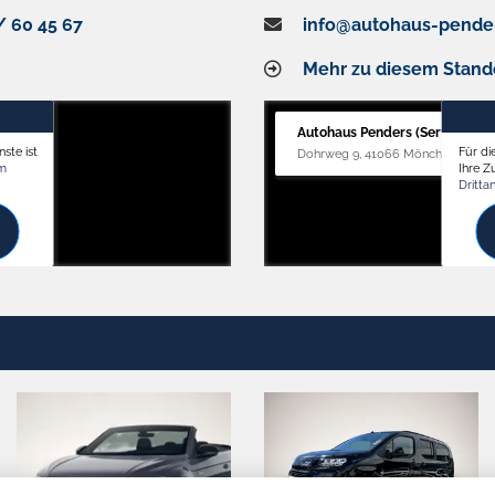
/ 60 45 67
info@autohaus-pende
Mehr zu diesem Stand
Autohaus Penders (Service)
ste ist
Für di
Dohrweg 9, 41066 Mönchengladb
om
Ihre 
Dritta