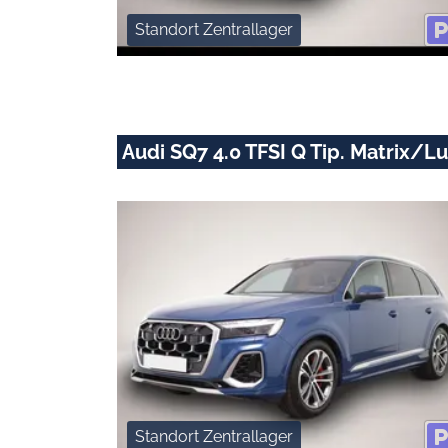
Standort Zentrallager
Audi SQ7 4.0 TFSI Q Tip. Matrix
Standort Zentrallager