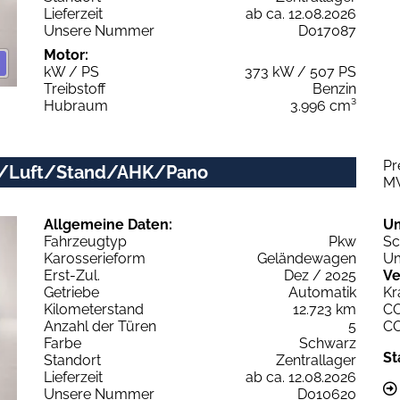
Lieferzeit
ab ca. 12.08.2026
Unsere Nummer
D017087
Motor:
kW / PS
373 kW / 507 PS
Treibstoff
Benzin
Hubraum
3.996 cm³
Pr
ix/Luft/Stand/AHK/Pano
M
Allgemeine Daten:
U
Fahrzeugtyp
Pkw
Sc
Karosserieform
Geländewagen
Um
Erst-Zul.
Dez / 2025
Ve
Getriebe
Automatik
Kr
Kilometerstand
12.723 km
C
Anzahl der Türen
5
C
Farbe
Schwarz
St
Standort
Zentrallager
Lieferzeit
ab ca. 12.08.2026
Unsere Nummer
D010620