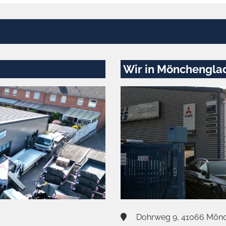
Wir in Mönchengla
Dohrweg 9, 41066 Mön