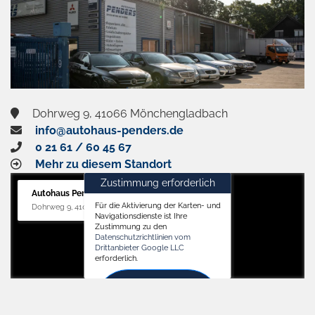
Dohrweg 9, 41066 Mönchengladbach
info@autohaus-penders.de
0 21 61 / 60 45 67
Mehr zu diesem Standort
Zustimmung erforderlich
Autohaus Penders (Service)
Für die Aktivierung der Karten- und
Dohrweg 9, 41066 Mönchengladbach
Navigationsdienste ist Ihre
Zustimmung zu den
Datenschutzrichtlinien vom
Drittanbieter Google LLC
erforderlich.
Zustimmen
und