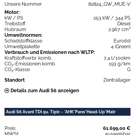
Unsere Nummer
82824_GW_MUE-V
Motor:
kW / PS
253 kW / 344 PS
Treibstoff
Diesel
Hubraum
2.967 cm³
Umweltnormen:
Schadstoffklasse
Euro6d
Umweltplakette
4 (Green)
Verbrauch und Emissionen nach WLTP:
Kraftstoffverbr. komb.
7,4 l/100km
CO
-Emissionen komb.
193 g/km
2
CO
-Klasse
G
2
Standort
Zentrallager
Details zum Audi S6 anzeigen
Audi S6 Avant TDI qu. Tiptr. - *AHK*Pano*Head-Up*Matr
Preis:
61.699,00 €
MWSt:
ausweisbar