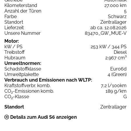
Kilometerstand
27.000 km
Anzahl der Türen
5
Farbe
Schwarz
Standort
Zentrallager
Lieferzeit
ab ca. 12.08.2026
Unsere Nummer
83470_GW_MUE-V
Motor:
kW / PS
253 kW / 344 PS
Treibstoff
Diesel
Hubraum
2.967 cm³
Umweltnormen:
Schadstoffklasse
Euro6d
Umweltplakette
4 (Green)
Verbrauch und Emissionen nach WLTP:
Kraftstoffverbr. komb.
7,2 l/100km
CO
-Emissionen komb.
189 g/km
2
CO
-Klasse
G
2
Standort
Zentrallager
Details zum Audi S6 anzeigen