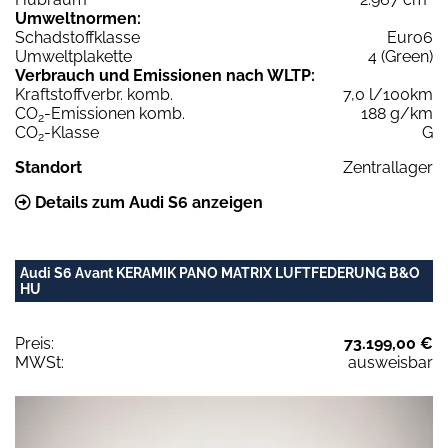
Umweltnormen:
Schadstoffklasse
Euro6
Umweltplakette
4 (Green)
Verbrauch und Emissionen nach WLTP:
Kraftstoffverbr. komb.
7,0 l/100km
CO
-Emissionen komb.
188 g/km
2
CO
-Klasse
G
2
Standort
Zentrallager
Details zum Audi S6 anzeigen
Audi S6 Avant KERAMIK PANO MATRIX LUFTFEDERUNG B&O
HU
Preis:
73.199,00 €
MWSt:
ausweisbar