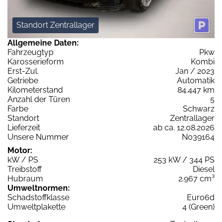
Standort Zentrallager
Allgemeine Daten:
Fahrzeugtyp
Pkw
Karosserieform
Kombi
Erst-Zul.
Jan / 2023
Getriebe
Automatik
Kilometerstand
84.447 km
Anzahl der Türen
5
Farbe
Schwarz
Standort
Zentrallager
Lieferzeit
ab ca. 12.08.2026
Unsere Nummer
N039164
Motor:
kW / PS
253 kW / 344 PS
Treibstoff
Diesel
Hubraum
2.967 cm³
Umweltnormen:
Schadstoffklasse
Euro6d
Umweltplakette
4 (Green)