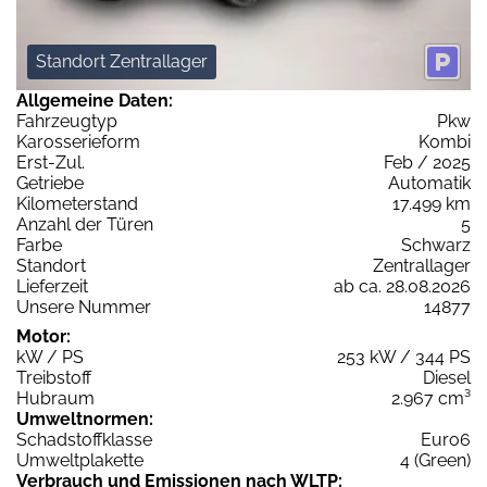
Standort Zentrallager
Allgemeine Daten:
Fahrzeugtyp
Pkw
Karosserieform
Kombi
Erst-Zul.
Feb / 2025
Getriebe
Automatik
Kilometerstand
17.499 km
Anzahl der Türen
5
Farbe
Schwarz
Standort
Zentrallager
Lieferzeit
ab ca. 28.08.2026
Unsere Nummer
14877
Motor:
kW / PS
253 kW / 344 PS
Treibstoff
Diesel
Hubraum
2.967 cm³
Umweltnormen:
Schadstoffklasse
Euro6
Umweltplakette
4 (Green)
Verbrauch und Emissionen nach WLTP: