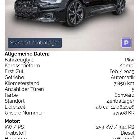
Standort Zentrallager
Allgemeine Daten:
Fahrzeugtyp
Pkw
Karosserieform
Kombi
Erst-Zul.
Feb / 2025
Getriebe
Automatik
Kilometerstand
7.856 km
Anzahl der Türen
5
Farbe
Schwarz
Standort
Zentrallager
Lieferzeit
ab ca. 12.08.2026
Unsere Nummer
37508 KR
Motor:
kW / PS
253 kW / 344 PS
Treibstoff
Diesel
Hubraum
2.967 cm³