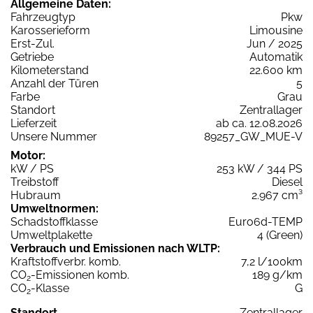
Allgemeine Daten:
Fahrzeugtyp
Pkw
Karosserieform
Limousine
Erst-Zul.
Jun / 2025
Getriebe
Automatik
Kilometerstand
22.600 km
Anzahl der Türen
5
Farbe
Grau
Standort
Zentrallager
Lieferzeit
ab ca. 12.08.2026
Unsere Nummer
89257_GW_MUE-V
Motor:
kW / PS
253 kW / 344 PS
Treibstoff
Diesel
Hubraum
2.967 cm³
Umweltnormen:
Schadstoffklasse
Euro6d-TEMP
Umweltplakette
4 (Green)
Verbrauch und Emissionen nach WLTP:
Kraftstoffverbr. komb.
7,2 l/100km
CO
-Emissionen komb.
189 g/km
2
CO
-Klasse
G
2
Standort
Zentrallager