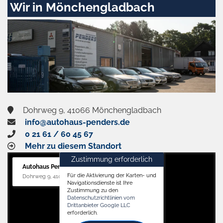
Wir in Mönchengladbach
und
aktivieren
Dohrweg 9, 41066 Mönchengladbach
info@autohaus-penders.de
0 21 61 / 60 45 67
Mehr zu diesem Standort
Zustimmung erforderlich
Autohaus Penders (Service)
Für die Aktivierung der Karten- und
Dohrweg 9, 41066 Mönchengladbach
Navigationsdienste ist Ihre
Zustimmung zu den
Datenschutzrichtlinien vom
Drittanbieter Google LLC
erforderlich.