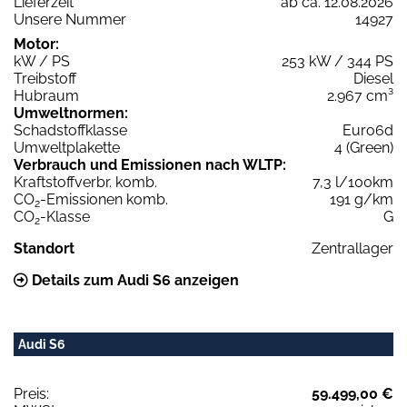
Lieferzeit
ab ca. 12.08.2026
Unsere Nummer
14927
Motor:
kW / PS
253 kW / 344 PS
Treibstoff
Diesel
Hubraum
2.967 cm³
Umweltnormen:
Schadstoffklasse
Euro6d
Umweltplakette
4 (Green)
Verbrauch und Emissionen nach WLTP:
Kraftstoffverbr. komb.
7,3 l/100km
CO
-Emissionen komb.
191 g/km
2
CO
-Klasse
G
2
Standort
Zentrallager
Details zum Audi S6 anzeigen
Audi S6
Preis:
59.499,00 €