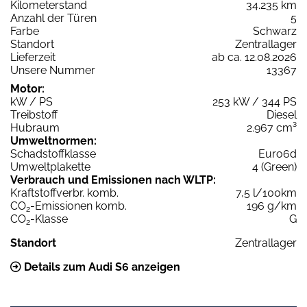
Kilometerstand
34.235 km
Anzahl der Türen
5
Farbe
Schwarz
Standort
Zentrallager
Lieferzeit
ab ca. 12.08.2026
Unsere Nummer
13367
Motor:
kW / PS
253 kW / 344 PS
Treibstoff
Diesel
Hubraum
2.967 cm³
Umweltnormen:
Schadstoffklasse
Euro6d
Umweltplakette
4 (Green)
Verbrauch und Emissionen nach WLTP:
Kraftstoffverbr. komb.
7,5 l/100km
CO
-Emissionen komb.
196 g/km
2
CO
-Klasse
G
2
Standort
Zentrallager
Details zum Audi S6 anzeigen