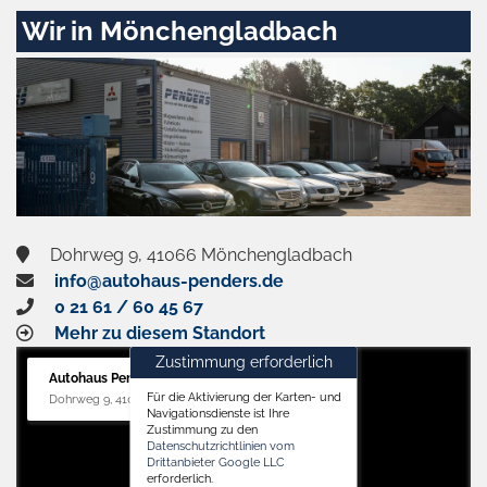
Zustimmen
Wir in Mönchengladbach
und
aktivieren
Dohrweg 9, 41066 Mönchengladbach
info@autohaus-penders.de
0 21 61 / 60 45 67
Mehr zu diesem Standort
Zustimmung erforderlich
Autohaus Penders (Service)
Für die Aktivierung der Karten- und
Dohrweg 9, 41066 Mönchengladbach
Navigationsdienste ist Ihre
Zustimmung zu den
Datenschutzrichtlinien vom
Drittanbieter Google LLC
erforderlich.