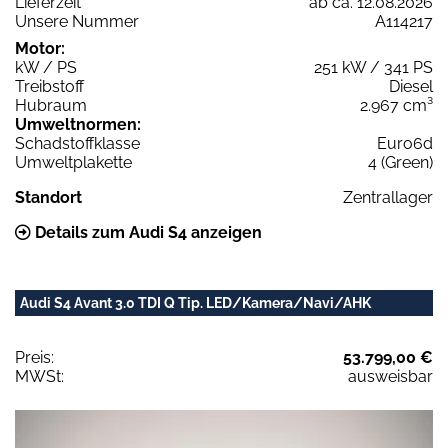
Lieferzeit
ab ca. 12.08.2026
Unsere Nummer
A114217
Motor:
kW / PS
251 kW / 341 PS
Treibstoff
Diesel
Hubraum
2.967 cm³
Umweltnormen:
Schadstoffklasse
Euro6d
Umweltplakette
4 (Green)
Standort
Zentrallager
Details zum Audi S4 anzeigen
Audi S4 Avant 3.0 TDI Q Tip. LED/Kamera/Navi/AHK
Preis:
53.799,00 €
MWSt:
ausweisbar