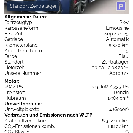
Standort Zentrallager
Allgemeine Daten:
Fahrzeugtyp
Pkw
Karosserieform
Limousine
Erst-Zul.
Sep / 2025
Getriebe
Automatik
Kilometerstand
9.370 km
Anzahl der Türen
5
Farbe
Blau
Standort
Zentrallager
Lieferzeit
ab ca. 12.08.2026
Unsere Nummer
A010377
Motor:
kW / PS
245 kW / 333 PS
Treibstoff
Benzin
Hubraum
1.984 cm³
Umweltnormen:
Umweltplakette
4 (Green)
Verbrauch und Emissionen nach WLTP:
Kraftstoffverbr. komb.
8,3 l/100km
CO
-Emissionen komb.
188 g/km
2
CO
-Klasse
G