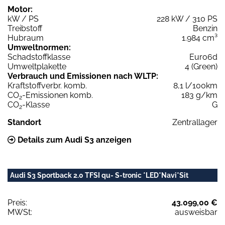
Motor:
kW / PS
228 kW / 310 PS
Treibstoff
Benzin
Hubraum
1.984 cm³
Umweltnormen:
Schadstoffklasse
Euro6d
Umweltplakette
4 (Green)
Verbrauch und Emissionen nach WLTP:
Kraftstoffverbr. komb.
8,1 l/100km
CO
-Emissionen komb.
183 g/km
2
CO
-Klasse
G
2
Standort
Zentrallager
Details zum Audi S3 anzeigen
Audi S3 Sportback 2.0 TFSI qu- S-tronic *LED*Navi*Sit
Preis:
43.099,00 €
MWSt:
ausweisbar