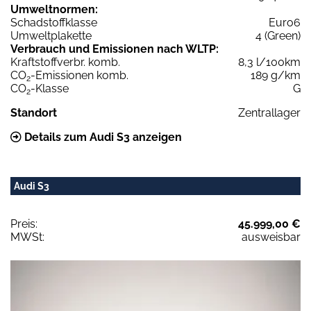
Umweltnormen:
Schadstoffklasse
Euro6
Umweltplakette
4 (Green)
Verbrauch und Emissionen nach WLTP:
Kraftstoffverbr. komb.
8,3 l/100km
CO
-Emissionen komb.
189 g/km
2
CO
-Klasse
G
2
Standort
Zentrallager
Details zum Audi S3 anzeigen
Audi S3
Preis:
45.999,00 €
MWSt:
ausweisbar