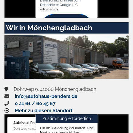
Datenschutzrichtlinien vom
Drittanbieter Google LLC
erforderlich.
Zustimmen
Wir in Mönchengladbach
und
aktivieren
Dohrweg 9, 41066 Mönchengladbach
info@autohaus-penders.de
0 21 61 / 60 45 67
Mehr zu diesem Standort
Zustimmung erforderlich
Autohaus Penders (Service)
Für die Aktivierung der Karten- und
Dohrweg 9, 41066 Mönchengladbach
Navigationsdienste ist Ihre