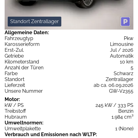
Standort Zentrallager
Allgemeine Daten:
Fahrzeugtyp
Pkw
Karosserieform
Limousine
Erst-Zul.
Jul / 2026
Getriebe
Automatik
Kilometerstand
10 km
Anzahl der Türen
5
Farbe
Schwarz
Standort
Zentrallager
Lieferzeit
ab ca. 06.09.2026
Unsere Nummer
GW-V2355
Motor:
kW / PS
245 kW / 333 PS
Treibstoff
Benzin
Hubraum
1.984 cm³
Umweltnormen:
Umweltplakette
1 (None)
Verbrauch und Emissionen nach WLTP: