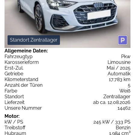
Standort Zentrallager
Allgemeine Daten:
Fahrzeugtyp
Pkw
Karosserieform
Limousine
Erst-Zul.
Mai / 2025
Getriebe
Automatik
Kilometerstand
17.783 km
Anzahl der Türen
5
Farbe
Weiß
Standort
Zentrallager
Lieferzeit
ab ca. 12.08.2026
Unsere Nummer
14462
Motor:
kW / PS
245 kW / 333 PS
Treibstoff
Benzin
Hubraum
1.984 cm³