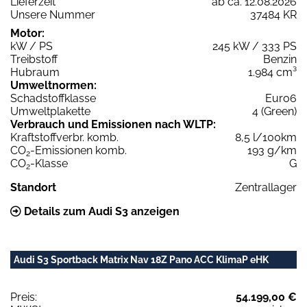
Lieferzeit
ab ca. 12.08.2026
Unsere Nummer
37484 KR
Motor:
kW / PS
245 kW / 333 PS
Treibstoff
Benzin
Hubraum
1.984 cm³
Umweltnormen:
Schadstoffklasse
Euro6
Umweltplakette
4 (Green)
Verbrauch und Emissionen nach WLTP:
Kraftstoffverbr. komb.
8,5 l/100km
CO
-Emissionen komb.
193 g/km
2
CO
-Klasse
G
2
Standort
Zentrallager
Details zum Audi S3 anzeigen
Audi S3 Sportback Matrix Nav 18Z Pano ACC KlimaP eHK
Preis:
54.199,00 €