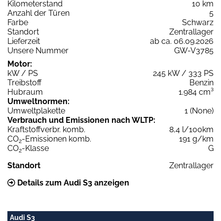
Kilometerstand
10 km
Anzahl der Türen
5
Farbe
Schwarz
Standort
Zentrallager
Lieferzeit
ab ca. 06.09.2026
Unsere Nummer
GW-V3785
Motor:
kW / PS
245 kW / 333 PS
Treibstoff
Benzin
Hubraum
1.984 cm³
Umweltnormen:
Umweltplakette
1 (None)
Verbrauch und Emissionen nach WLTP:
Kraftstoffverbr. komb.
8,4 l/100km
CO
-Emissionen komb.
191 g/km
2
CO
-Klasse
G
2
Standort
Zentrallager
Details zum Audi S3 anzeigen
Audi S3