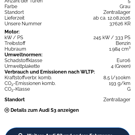
Anzahl der Türen
5
Farbe
Grau
Standort
Zentrallager
Lieferzeit
ab ca. 12.08.2026
Unsere Nummer
37626 KR
Motor:
kW / PS
245 kW / 333 PS
Treibstoff
Benzin
Hubraum
1.984 cm³
Umweltnormen:
Schadstoffklasse
Euro6
Umweltplakette
4 (Green)
Verbrauch und Emissionen nach WLTP:
Kraftstoffverbr. komb.
8,5 l/100km
CO
-Emissionen komb.
193 g/km
2
CO
-Klasse
G
2
Standort
Zentrallager
Details zum Audi S3 anzeigen