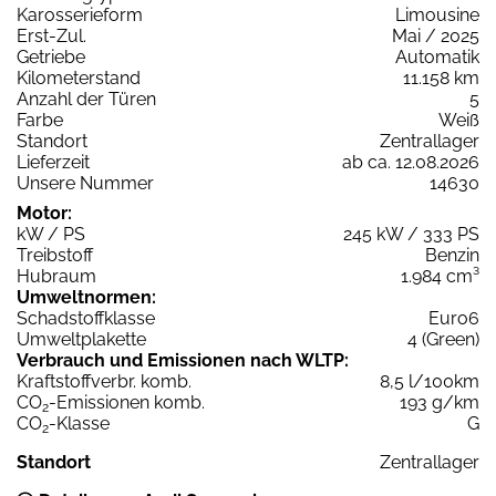
Karosserieform
Limousine
Erst-Zul.
Mai / 2025
Getriebe
Automatik
Kilometerstand
11.158 km
Anzahl der Türen
5
Farbe
Weiß
Standort
Zentrallager
Lieferzeit
ab ca. 12.08.2026
Unsere Nummer
14630
Motor:
kW / PS
245 kW / 333 PS
Treibstoff
Benzin
Hubraum
1.984 cm³
Umweltnormen:
Schadstoffklasse
Euro6
Umweltplakette
4 (Green)
Verbrauch und Emissionen nach WLTP:
Kraftstoffverbr. komb.
8,5 l/100km
CO
-Emissionen komb.
193 g/km
2
CO
-Klasse
G
2
Standort
Zentrallager