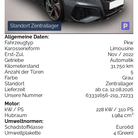
Standort Zentrallager
Allgemeine Daten:
Fahrzeugtyp
Pkw
Karosserieform
Limousine
Erst-Zul.
Nov / 2022
Getriebe
Automatik
Kilometerstand
31.750 km
Anzahl der Türen
5
Farbe
Grau
Standort
Zentrallager
Lieferzeit
ab ca. 12.08.2026
Unsere Nummer
63331656-219_72233
Motor:
kW / PS
228 kW / 310 PS
Hubraum
1.984 cm³
Umweltnormen:
Schadstoffklasse
Euro6d
Umweltplakette
4 (Green)