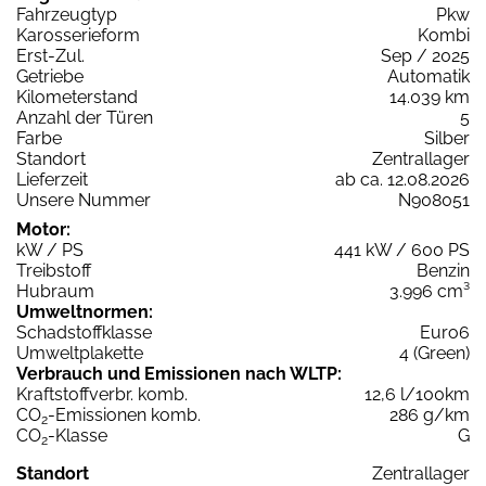
Fahrzeugtyp
Pkw
Karosserieform
Kombi
Erst-Zul.
Sep / 2025
Getriebe
Automatik
Kilometerstand
14.039 km
Anzahl der Türen
5
Farbe
Silber
Standort
Zentrallager
Lieferzeit
ab ca. 12.08.2026
Unsere Nummer
N908051
Motor:
kW / PS
441 kW / 600 PS
Treibstoff
Benzin
Hubraum
3.996 cm³
Umweltnormen:
Schadstoffklasse
Euro6
Umweltplakette
4 (Green)
Verbrauch und Emissionen nach WLTP:
Kraftstoffverbr. komb.
12,6 l/100km
CO
-Emissionen komb.
286 g/km
2
CO
-Klasse
G
2
Standort
Zentrallager