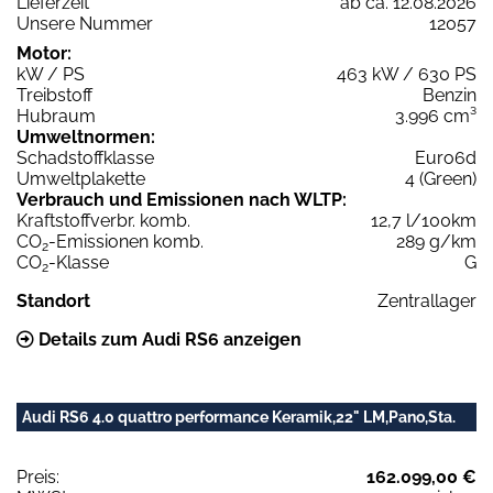
Lieferzeit
ab ca. 12.08.2026
Unsere Nummer
12057
Motor:
kW / PS
463 kW / 630 PS
Treibstoff
Benzin
Hubraum
3.996 cm³
Umweltnormen:
Schadstoffklasse
Euro6d
Umweltplakette
4 (Green)
Verbrauch und Emissionen nach WLTP:
Kraftstoffverbr. komb.
12,7 l/100km
CO
-Emissionen komb.
289 g/km
2
CO
-Klasse
G
2
Standort
Zentrallager
Details zum Audi RS6 anzeigen
Audi RS6 4.0 quattro performance Keramik,22" LM,Pano,Sta.
Preis:
162.099,00 €