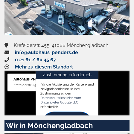
Krefelderstr. 455, 41066 Mönchengladbach
info@autohaus-penders.de
0 21 61 / 60 45 67
Mehr zu diesem Standort
Zustimmung erforderlich
Autohaus Penders (Verkauf)
Für die Aktivierung der Karten- und
Krefelderstr. 455, 41066 Mönchengladbach
Navigationsdienste ist Ihre
Zustimmung zu den
Datenschutzrichtlinien vom
Drittanbieter Google LLC
erforderlich.
Zustimmen
Wir in Mönchengladbach
und
aktivieren