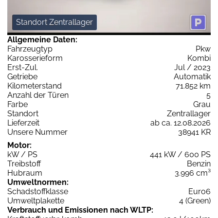
Standort Zentrallager
Allgemeine Daten:
Fahrzeugtyp
Pkw
Karosserieform
Kombi
Erst-Zul.
Jul / 2023
Getriebe
Automatik
Kilometerstand
71.852 km
Anzahl der Türen
5
Farbe
Grau
Standort
Zentrallager
Lieferzeit
ab ca. 12.08.2026
Unsere Nummer
38941 KR
Motor:
kW / PS
441 kW / 600 PS
Treibstoff
Benzin
Hubraum
3.996 cm³
Umweltnormen:
Schadstoffklasse
Euro6
Umweltplakette
4 (Green)
Verbrauch und Emissionen nach WLTP: