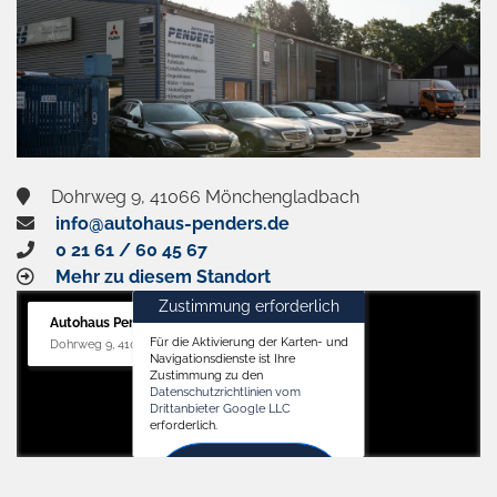
Dohrweg 9, 41066 Mönchengladbach
info@autohaus-penders.de
0 21 61 / 60 45 67
Mehr zu diesem Standort
Zustimmung erforderlich
Autohaus Penders (Service)
Für die Aktivierung der Karten- und
Dohrweg 9, 41066 Mönchengladbach
Navigationsdienste ist Ihre
Zustimmung zu den
Datenschutzrichtlinien vom
Drittanbieter Google LLC
erforderlich.
Zustimmen
und