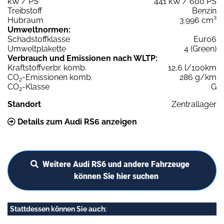
kW / PS
441 kW / 600 PS
Treibstoff
Benzin
Hubraum
3.996 cm³
Umweltnormen:
Schadstoffklasse
Euro6
Umweltplakette
4 (Green)
Verbrauch und Emissionen nach WLTP:
Kraftstoffverbr. komb.
12,6 l/100km
CO
-Emissionen komb.
286 g/km
2
CO
-Klasse
G
2
Standort
Zentrallager
Details zum Audi RS6 anzeigen
Weitere Audi RS6 und andere Fahrzeuge
können Sie hier suchen
Stattdessen können Sie auch: