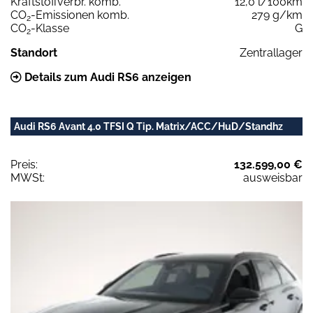
Kraftstoffverbr. komb.
12,0 l/100km
CO
-Emissionen komb.
279 g/km
2
CO
-Klasse
G
2
Standort
Zentrallager
Details zum Audi RS6 anzeigen
Audi RS6 Avant 4.0 TFSI Q Tip. Matrix/ACC/HuD/Standhz
Preis:
132.599,00 €
MWSt:
ausweisbar