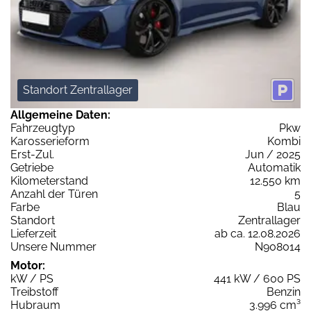
Standort Zentrallager
Allgemeine Daten:
Fahrzeugtyp
Pkw
Karosserieform
Kombi
Erst-Zul.
Jun / 2025
Getriebe
Automatik
Kilometerstand
12.550 km
Anzahl der Türen
5
Farbe
Blau
Standort
Zentrallager
Lieferzeit
ab ca. 12.08.2026
Unsere Nummer
N908014
Motor:
kW / PS
441 kW / 600 PS
Treibstoff
Benzin
Hubraum
3.996 cm³