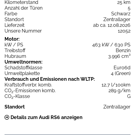
Kilometerstand
25 km
Anzahl der Türen
5
Farbe
Schwarz
Standort
Zentrallager
Lieferzeit
ab ca. 12.08.2026
Unsere Nummer
12052
Motor:
kW / PS
463 kW / 630 PS
Treibstoff
Benzin
Hubraum
3.996 cm³
Umweltnormen:
Schadstoffklasse
Euro6d
Umweltplakette
4 (Green)
Verbrauch und Emissionen nach WLTP:
Kraftstoffverbr. komb.
12,7 l/100km
CO
-Emissionen komb.
289 g/km
2
CO
-Klasse
G
2
Standort
Zentrallager
Details zum Audi RS6 anzeigen