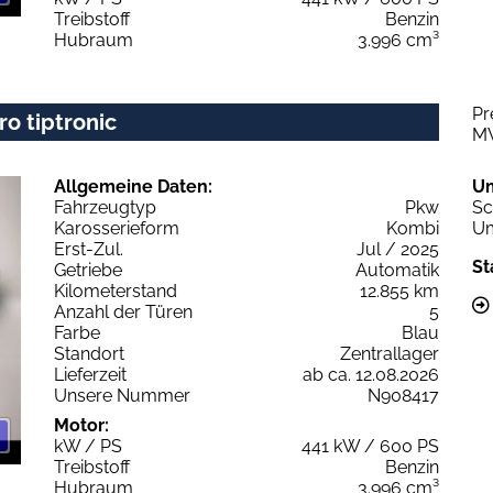
Treibstoff
Benzin
Hubraum
3.996 cm³
Pr
ro tiptronic
M
Allgemeine Daten:
U
Fahrzeugtyp
Pkw
Sc
Karosserieform
Kombi
Um
Erst-Zul.
Jul / 2025
St
Getriebe
Automatik
Kilometerstand
12.855 km
Anzahl der Türen
5
Farbe
Blau
Standort
Zentrallager
Lieferzeit
ab ca. 12.08.2026
Unsere Nummer
N908417
Motor:
kW / PS
441 kW / 600 PS
Treibstoff
Benzin
Hubraum
3.996 cm³