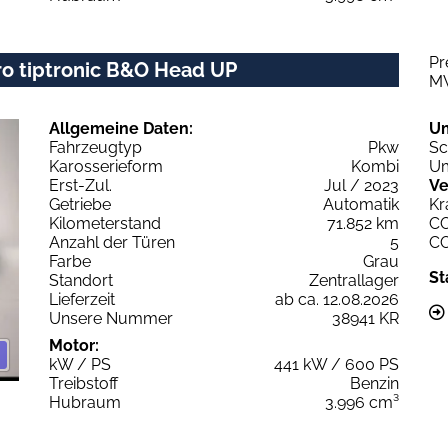
Pr
ro tiptronic B&O Head UP
M
Allgemeine Daten:
U
Fahrzeugtyp
Pkw
Sc
Karosserieform
Kombi
Um
Erst-Zul.
Jul / 2023
Ve
Getriebe
Automatik
Kr
Kilometerstand
71.852 km
C
Anzahl der Türen
5
C
Farbe
Grau
St
Standort
Zentrallager
Lieferzeit
ab ca. 12.08.2026
Unsere Nummer
38941 KR
Motor:
kW / PS
441 kW / 600 PS
Treibstoff
Benzin
Hubraum
3.996 cm³