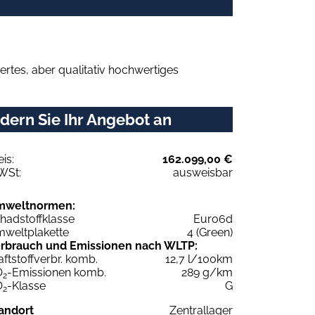
rtes, aber qualitativ hochwertiges
dern Sie Ihr Angebot an
eis:
162.099,00 €
WSt:
ausweisbar
mweltnormen:
hadstoffklasse
Euro6d
weltplakette
4 (Green)
rbrauch und Emissionen nach WLTP:
aftstoffverbr. komb.
12,7 l/100km
O
-Emissionen komb.
289 g/km
2
O
-Klasse
G
2
andort
Zentrallager