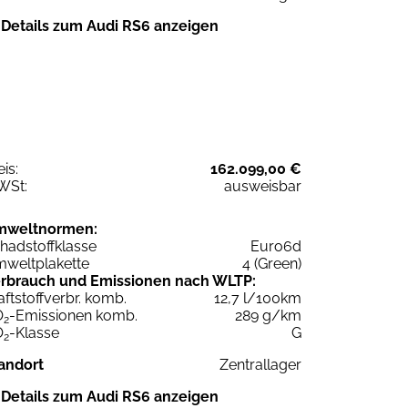
Details zum Audi RS6 anzeigen
eis:
162.099,00 €
WSt:
ausweisbar
mweltnormen:
hadstoffklasse
Euro6d
weltplakette
4 (Green)
rbrauch und Emissionen nach WLTP:
aftstoffverbr. komb.
12,7 l/100km
O
-Emissionen komb.
289 g/km
2
O
-Klasse
G
2
andort
Zentrallager
Details zum Audi RS6 anzeigen