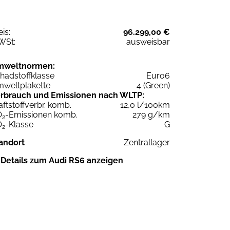
eis:
96.299,00 €
WSt:
ausweisbar
mweltnormen:
hadstoffklasse
Euro6
weltplakette
4 (Green)
rbrauch und Emissionen nach WLTP:
aftstoffverbr. komb.
12,0 l/100km
O
-Emissionen komb.
279 g/km
2
O
-Klasse
G
2
andort
Zentrallager
Details zum Audi RS6 anzeigen