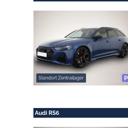
Standort Zentrallager
Audi RS6