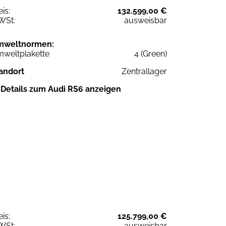
eis:
132.599,00 €
WSt:
ausweisbar
mweltnormen:
weltplakette
4 (Green)
andort
Zentrallager
Details zum Audi RS6 anzeigen
eis:
125.799,00 €
WSt:
ausweisbar