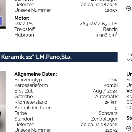
Lieferzeit
ab ca. 12.08.2026
Unsere Nummer
12057
Motor:
kW / PS
463 kW / 630 PS
Treibstoff
Benzin
Hubraum
3.996 cm³
Pr
 Keramik,22" LM,Pano,Sta.
M
Allgemeine Daten:
U
Fahrzeugtyp
Pkw
Sc
Karosserieform
Kombi
Um
Erst-Zul.
Aug / 2024
Ve
Getriebe
Automatik
Kr
Kilometerstand
25 km
C
Anzahl der Türen
5
C
Farbe
Schwarz
St
Standort
Zentrallager
Lieferzeit
ab ca. 12.08.2026
Unsere Nummer
12052