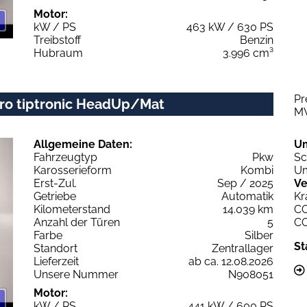
Motor:
kW / PS
463 kW / 630 PS
Treibstoff
Benzin
Hubraum
3.996 cm³
Pr
ttro tiptronic HeadUp/Mat
M
Allgemeine Daten:
U
Fahrzeugtyp
Pkw
Sc
Karosserieform
Kombi
Um
Erst-Zul.
Sep / 2025
Ve
Getriebe
Automatik
Kr
Kilometerstand
14.039 km
C
Anzahl der Türen
5
C
Farbe
Silber
St
Standort
Zentrallager
Lieferzeit
ab ca. 12.08.2026
Unsere Nummer
N908051
Motor:
kW / PS
441 kW / 600 PS