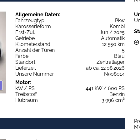
Allgemeine Daten:
U
Fahrzeugtyp
Pkw
Um
Karosserieform
Kombi
St
Erst-Zul.
Jun / 2025
Getriebe
Automatik
Kilometerstand
12.550 km
Anzahl der Türen
5
Farbe
Blau
Standort
Zentrallager
Lieferzeit
ab ca. 12.08.2026
Unsere Nummer
N908014
Motor:
kW / PS
441 kW / 600 PS
Treibstoff
Benzin
Hubraum
3.996 cm³
Pr
M