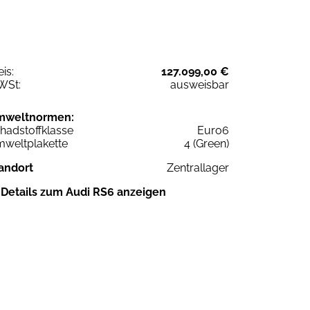
eis:
127.099,00 €
WSt:
ausweisbar
mweltnormen:
hadstoffklasse
Euro6
weltplakette
4 (Green)
andort
Zentrallager
Details zum Audi RS6 anzeigen