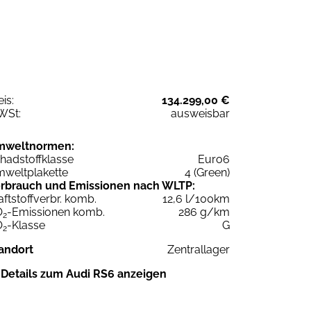
eis:
134.299,00 €
WSt:
ausweisbar
mweltnormen:
hadstoffklasse
Euro6
weltplakette
4 (Green)
rbrauch und Emissionen nach WLTP:
aftstoffverbr. komb.
12,6 l/100km
O
-Emissionen komb.
286 g/km
2
O
-Klasse
G
2
andort
Zentrallager
Details zum Audi RS6 anzeigen