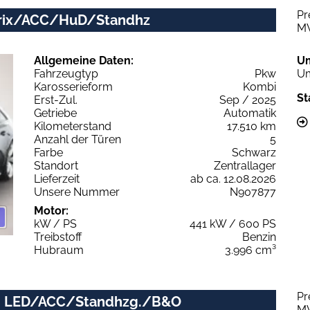
Pr
Matrix/ACC/HuD/Standhz
M
Allgemeine Daten:
U
Fahrzeugtyp
Pkw
Um
Karosserieform
Kombi
St
Erst-Zul.
Sep / 2025
Getriebe
Automatik
Kilometerstand
17.510 km
Anzahl der Türen
5
Farbe
Schwarz
Standort
Zentrallager
Lieferzeit
ab ca. 12.08.2026
Unsere Nummer
N907877
Motor:
kW / PS
441 kW / 600 PS
Treibstoff
Benzin
Hubraum
3.996 cm³
Pr
Tip. LED/ACC/Standhzg./B&O
M