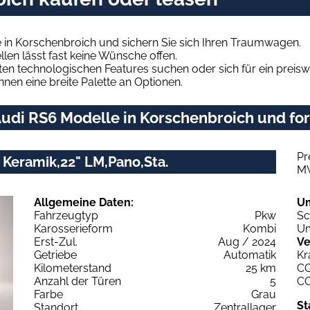
 in Korschenbroich und sichern Sie sich Ihren Traumwagen.
len lässt fast keine Wünsche offen.
en technologischen Features suchen oder sich für ein preiswe
hnen eine breite Palette an Optionen.
udi RS6 Modelle in Korschenbroich und for
Pr
 Keramik,22" LM,Pano,Sta.
M
Allgemeine Daten:
U
Fahrzeugtyp
Pkw
Sc
Karosserieform
Kombi
Um
Erst-Zul.
Aug / 2024
Ve
Getriebe
Automatik
Kr
Kilometerstand
25 km
C
Anzahl der Türen
5
C
Farbe
Grau
St
Standort
Zentrallager