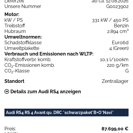
Lieferzeit
ab ca. 12.08.2026
Unsere Nummer
G0023902
Motor:
kW / PS
331 kW / 450 PS
Treibstoff
Benzin
Hubraum
2.894 cm³
Umweltnormen:
Schadstoffklasse
Euro6d
Umweltplakette
4 (Green)
Verbrauch und Emissionen nach WLTP:
Kraftstoffverbr. komb.
10,1 l/100km
CO
-Emissionen komb.
220 g/km
2
CO
-Klasse
G
2
Standort
Zentrallager
Details zum Audi RS4 anzeigen
Audi RS4 RS 4 Avant qu. DRC *schwarzpaket*B+O*Navi*
Preis:
87.699,00 €