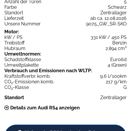
Anzahl der Türen
5
Farbe
Schwarz
Standort
Zentrallager
Lieferzeit
ab ca. 12.08.2026
Unsere Nummer
9075_GW_SR-SKO
Motor:
kW / PS
331 kW / 450 PS
Treibstoff
Benzin
Hubraum
2.894 cm³
Umweltnormen:
Schadstoffklasse
Euro6d
Umweltplakette
4 (Green)
Verbrauch und Emissionen nach WLTP:
Kraftstoffverbr. komb.
9,6 l/100km
CO
-Emissionen komb.
217 g/km
2
CO
-Klasse
G
2
Standort
Zentrallager
Details zum Audi RS4 anzeigen