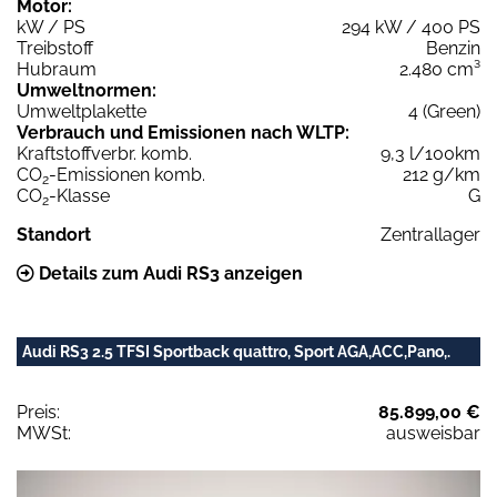
Motor:
kW / PS
294 kW / 400 PS
Treibstoff
Benzin
Hubraum
2.480 cm³
Umweltnormen:
Umweltplakette
4 (Green)
Verbrauch und Emissionen nach WLTP:
Kraftstoffverbr. komb.
9,3 l/100km
CO
-Emissionen komb.
212 g/km
2
CO
-Klasse
G
2
Standort
Zentrallager
Details zum Audi RS3 anzeigen
Audi RS3 2.5 TFSI Sportback quattro, Sport AGA,ACC,Pano,.
Preis:
85.899,00 €
MWSt:
ausweisbar