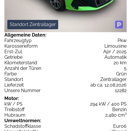
Standort Zentrallager
Allgemeine Daten:
Fahrzeugtyp
Pkw
Karosserieform
Limousine
Erst-Zul.
Apr / 2025
Getriebe
Automatik
Kilometerstand
20 km
Anzahl der Türen
5
Farbe
Grün
Standort
Zentrallager
Lieferzeit
ab ca. 12.08.2026
Unsere Nummer
12282
Motor:
kW / PS
294 kW / 400 PS
Treibstoff
Benzin
Hubraum
2.480 cm³
Umweltnormen:
Schadstoffklasse
Euro6