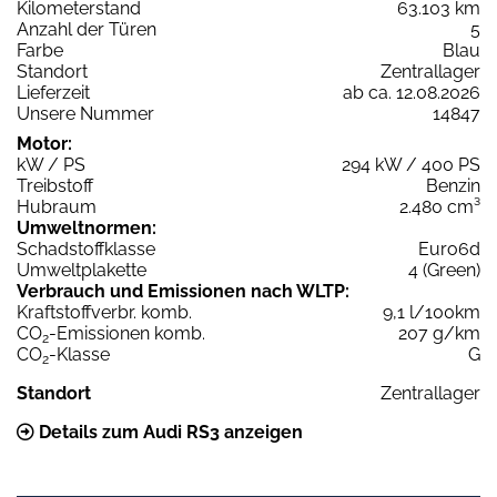
Kilometerstand
63.103 km
Anzahl der Türen
5
Farbe
Blau
Standort
Zentrallager
Lieferzeit
ab ca. 12.08.2026
Unsere Nummer
14847
Motor:
kW / PS
294 kW / 400 PS
Treibstoff
Benzin
Hubraum
2.480 cm³
Umweltnormen:
Schadstoffklasse
Euro6d
Umweltplakette
4 (Green)
Verbrauch und Emissionen nach WLTP:
Kraftstoffverbr. komb.
9,1 l/100km
CO
-Emissionen komb.
207 g/km
2
CO
-Klasse
G
2
Standort
Zentrallager
Details zum Audi RS3 anzeigen