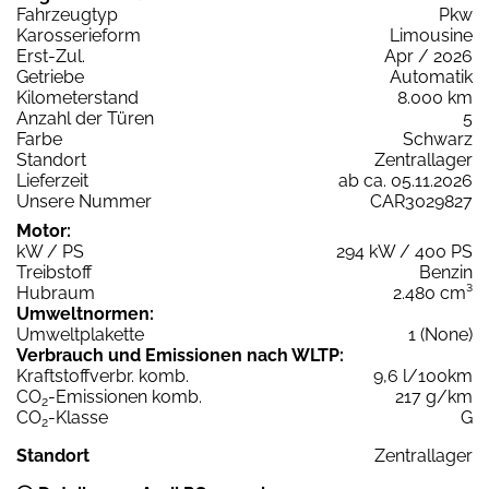
Fahrzeugtyp
Pkw
Karosserieform
Limousine
Erst-Zul.
Apr / 2026
Getriebe
Automatik
Kilometerstand
8.000 km
Anzahl der Türen
5
Farbe
Schwarz
Standort
Zentrallager
Lieferzeit
ab ca. 05.11.2026
Unsere Nummer
CAR3029827
Motor:
kW / PS
294 kW / 400 PS
Treibstoff
Benzin
Hubraum
2.480 cm³
Umweltnormen:
Umweltplakette
1 (None)
Verbrauch und Emissionen nach WLTP:
Kraftstoffverbr. komb.
9,6 l/100km
CO
-Emissionen komb.
217 g/km
2
CO
-Klasse
G
2
Standort
Zentrallager