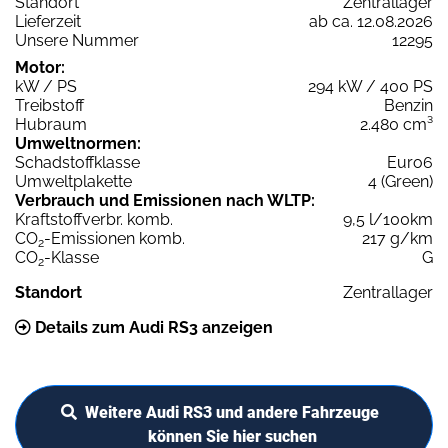
Standort
Zentrallager
Lieferzeit
ab ca. 12.08.2026
Unsere Nummer
12295
Motor:
kW / PS
294 kW / 400 PS
Treibstoff
Benzin
Hubraum
2.480 cm³
Umweltnormen:
Schadstoffklasse
Euro6
Umweltplakette
4 (Green)
Verbrauch und Emissionen nach WLTP:
Kraftstoffverbr. komb.
9,5 l/100km
CO
-Emissionen komb.
217 g/km
2
CO
-Klasse
G
2
Standort
Zentrallager
Details zum Audi RS3 anzeigen
Weitere Audi RS3 und andere Fahrzeuge
können Sie hier suchen