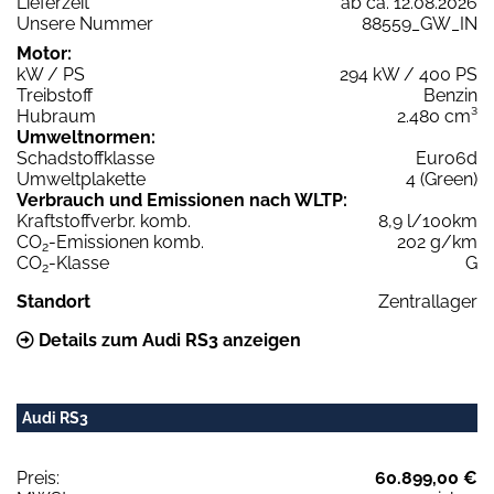
Lieferzeit
ab ca. 12.08.2026
Unsere Nummer
88559_GW_IN
Motor:
kW / PS
294 kW / 400 PS
Treibstoff
Benzin
Hubraum
2.480 cm³
Umweltnormen:
Schadstoffklasse
Euro6d
Umweltplakette
4 (Green)
Verbrauch und Emissionen nach WLTP:
Kraftstoffverbr. komb.
8,9 l/100km
CO
-Emissionen komb.
202 g/km
2
CO
-Klasse
G
2
Standort
Zentrallager
Details zum Audi RS3 anzeigen
Audi RS3
Preis:
60.899,00 €