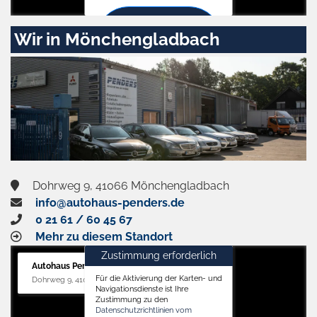
Zustimmen
Wir in Mönchengladbach
und
aktivieren
Dohrweg 9, 41066 Mönchengladbach
info@autohaus-penders.de
0 21 61 / 60 45 67
Mehr zu diesem Standort
Zustimmung erforderlich
Autohaus Penders (Service)
Für die Aktivierung der Karten- und
Dohrweg 9, 41066 Mönchengladbach
Navigationsdienste ist Ihre
Zustimmung zu den
Datenschutzrichtlinien vom