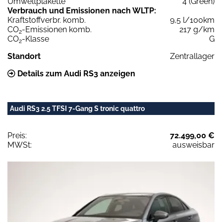
Umweltplakette
4 (Green)
Verbrauch und Emissionen nach WLTP:
Kraftstoffverbr. komb.
9,5 l/100km
CO
-Emissionen komb.
217 g/km
2
CO
-Klasse
G
2
Standort
Zentrallager
Details zum Audi RS3 anzeigen
Audi RS3 2.5 TFSI 7-Gang S tronic quattro
Preis:
72.499,00 €
MWSt:
ausweisbar