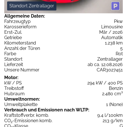
Standort Zentrallager
Allgemeine Daten:
Fahrzeugtyp
Pkw
Karosserieform
Limousine
Erst-Zul.
Mär / 2026
Getriebe
Automatik
Kilometerstand
1.238 km
Anzahl der Türen
5
Farbe
Rot
Standort
Zentrallager
Lieferzeit
ab ca. 12.08.2026
Unsere Nummer
CAR3027451
Motor:
kW / PS
294 kW / 400 PS
Treibstoff
Benzin
Hubraum
2.480 cm³
Umweltnormen:
Umweltplakette
1 (None)
Verbrauch und Emissionen nach WLTP:
Kraftstoffverbr. komb.
9,4 l/100km
CO
-Emissionen komb.
213 g/km
2
CO
-Klasse
G