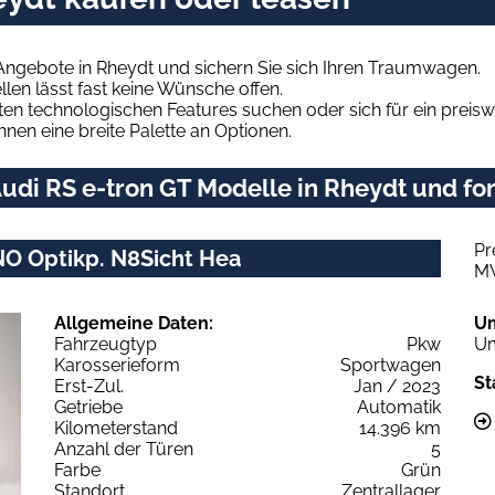
Angebote in Rheydt und sichern Sie sich Ihren Traumwagen.
len lässt fast keine Wünsche offen.
en technologischen Features suchen oder sich für ein preiswe
hnen eine breite Palette an Optionen.
di RS e-tron GT Modelle in Rheydt und for
Pr
NO Optikp. N8Sicht Hea
M
Allgemeine Daten:
U
Fahrzeugtyp
Pkw
Um
Karosserieform
Sportwagen
St
Erst-Zul.
Jan / 2023
Getriebe
Automatik
Kilometerstand
14.396 km
Anzahl der Türen
5
Farbe
Grün
Standort
Zentrallager