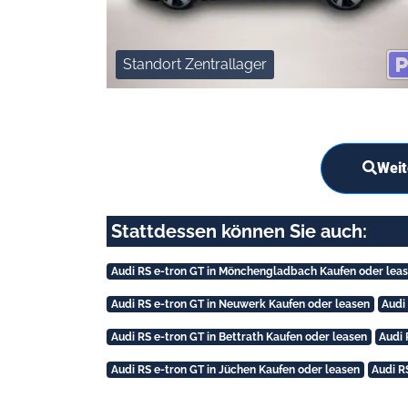
Standort Zentrallager
Weit
Stattdessen können Sie auch:
Audi RS e-tron GT in Mönchengladbach Kaufen oder lea
Audi RS e-tron GT in Neuwerk Kaufen oder leasen
Audi
Audi RS e-tron GT in Bettrath Kaufen oder leasen
Audi 
Audi RS e-tron GT in Jüchen Kaufen oder leasen
Audi R