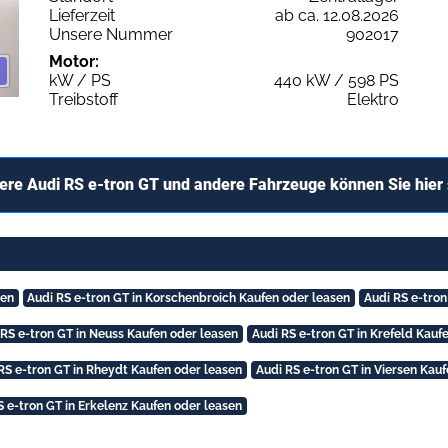
Lieferzeit
ab ca. 12.08.2026
Unsere Nummer
902017
Motor:
kW / PS
440 kW / 598 PS
Treibstoff
Elektro
ere Audi RS e-tron GT und andere Fahrzeuge können Sie hier
sen
Audi RS e-tron GT in Korschenbroich Kaufen oder leasen
Audi RS e-tron
 RS e-tron GT in Neuss Kaufen oder leasen
Audi RS e-tron GT in Krefeld Kauf
RS e-tron GT in Rheydt Kaufen oder leasen
Audi RS e-tron GT in Viersen Kau
S e-tron GT in Erkelenz Kaufen oder leasen