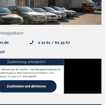
chengladbach
rs.de
0 21 61 / 60 45 67
ort
Zustimmung erforderlich
e Aktivierung der Karten- und Navigationsdienste ist
ach
Zustimmung zu den
Datenschutzrichtlinien vom
nbieter Google LLC
erforderlich.
Zustimmen und aktivieren