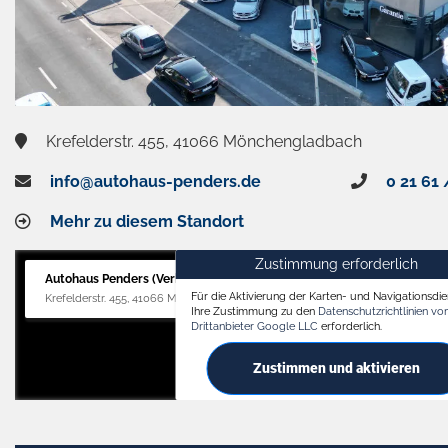
Krefelderstr. 455, 41066 Mönchengladbach
info@autohaus-penders.de
0 21 61 
Mehr zu diesem Standort
Zustimmung erforderlich
Autohaus Penders (Verkauf)
Für die Aktivierung der Karten- und Navigationsdien
Krefelderstr. 455, 41066 Mönchengladbach
Ihre Zustimmung zu den
Datenschutzrichtlinien v
Drittanbieter Google LLC
erforderlich.
Zustimmen und aktivieren