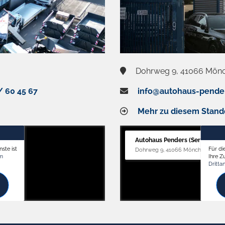
Dohrweg 9, 41066 Mön
/ 60 45 67
info@autohaus-pende
Mehr zu diesem Stand
Autohaus Penders (Service)
ste ist
Für di
Dohrweg 9, 41066 Mönchengladb
om
Ihre 
Dritta