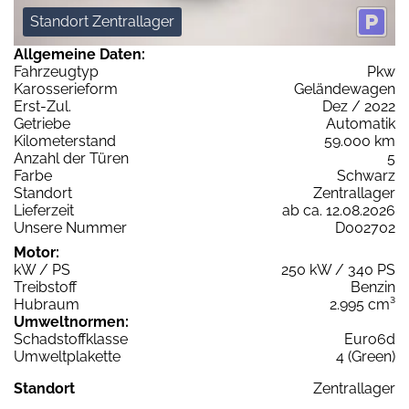
Standort Zentrallager
Allgemeine Daten:
Fahrzeugtyp
Pkw
Karosserieform
Geländewagen
Erst-Zul.
Dez / 2022
Getriebe
Automatik
Kilometerstand
59.000 km
Anzahl der Türen
5
Farbe
Schwarz
Standort
Zentrallager
Lieferzeit
ab ca. 12.08.2026
Unsere Nummer
D002702
Motor:
kW / PS
250 kW / 340 PS
Treibstoff
Benzin
Hubraum
2.995 cm³
Umweltnormen:
Schadstoffklasse
Euro6d
Umweltplakette
4 (Green)
Standort
Zentrallager