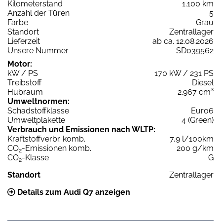
Kilometerstand
1.100 km
Anzahl der Türen
5
Farbe
Grau
Standort
Zentrallager
Lieferzeit
ab ca. 12.08.2026
Unsere Nummer
SD039562
Motor:
kW / PS
170 kW / 231 PS
Treibstoff
Diesel
Hubraum
2.967 cm³
Umweltnormen:
Schadstoffklasse
Euro6
Umweltplakette
4 (Green)
Verbrauch und Emissionen nach WLTP:
Kraftstoffverbr. komb.
7,9 l/100km
CO
-Emissionen komb.
200 g/km
2
CO
-Klasse
G
2
Standort
Zentrallager
Details zum Audi Q7 anzeigen