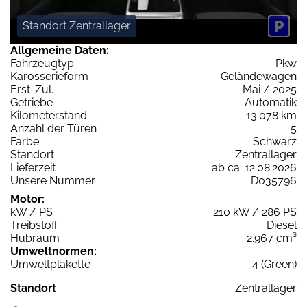
Standort Zentrallager
Allgemeine Daten:
Fahrzeugtyp
Pkw
Karosserieform
Geländewagen
Erst-Zul.
Mai / 2025
Getriebe
Automatik
Kilometerstand
13.078 km
Anzahl der Türen
5
Farbe
Schwarz
Standort
Zentrallager
Lieferzeit
ab ca. 12.08.2026
Unsere Nummer
D035796
Motor:
kW / PS
210 kW / 286 PS
Treibstoff
Diesel
Hubraum
2.967 cm³
Umweltnormen:
Umweltplakette
4 (Green)
Standort
Zentrallager