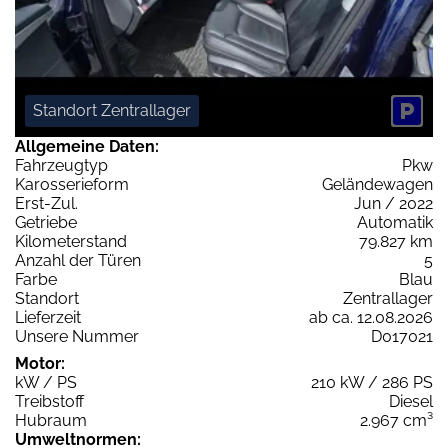
Standort Zentrallager
Allgemeine Daten:
Fahrzeugtyp
Pkw
Karosserieform
Geländewagen
Erst-Zul.
Jun / 2022
Getriebe
Automatik
Kilometerstand
79.827 km
Anzahl der Türen
5
Farbe
Blau
Standort
Zentrallager
Lieferzeit
ab ca. 12.08.2026
Unsere Nummer
D017021
Motor:
kW / PS
210 kW / 286 PS
Treibstoff
Diesel
Hubraum
2.967 cm³
Umweltnormen: