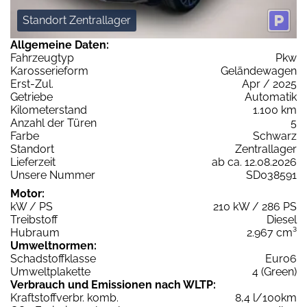
Standort Zentrallager
Allgemeine Daten:
Fahrzeugtyp
Pkw
Karosserieform
Geländewagen
Erst-Zul.
Apr / 2025
Getriebe
Automatik
Kilometerstand
1.100 km
Anzahl der Türen
5
Farbe
Schwarz
Standort
Zentrallager
Lieferzeit
ab ca. 12.08.2026
Unsere Nummer
SD038591
Motor:
kW / PS
210 kW / 286 PS
Treibstoff
Diesel
Hubraum
2.967 cm³
Umweltnormen:
Schadstoffklasse
Euro6
Umweltplakette
4 (Green)
Verbrauch und Emissionen nach WLTP:
Kraftstoffverbr. komb.
8,4 l/100km