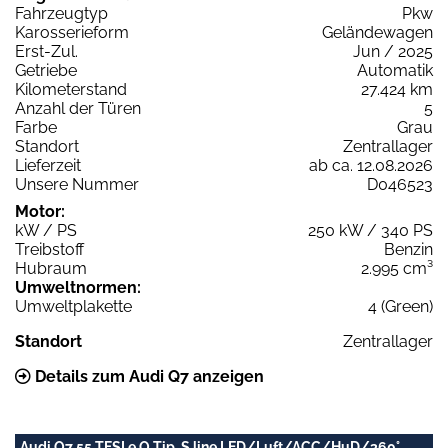
Fahrzeugtyp
Pkw
Karosserieform
Geländewagen
Erst-Zul.
Jun / 2025
Getriebe
Automatik
Kilometerstand
27.424 km
Anzahl der Türen
5
Farbe
Grau
Standort
Zentrallager
Lieferzeit
ab ca. 12.08.2026
Unsere Nummer
D046523
Motor:
kW / PS
250 kW / 340 PS
Treibstoff
Benzin
Hubraum
2.995 cm³
Umweltnormen:
Umweltplakette
4 (Green)
Standort
Zentrallager
Details zum Audi Q7 anzeigen
Audi Q7 55 TFSI e Q Tip. S line LED/Luft/ACC/HuD/360°