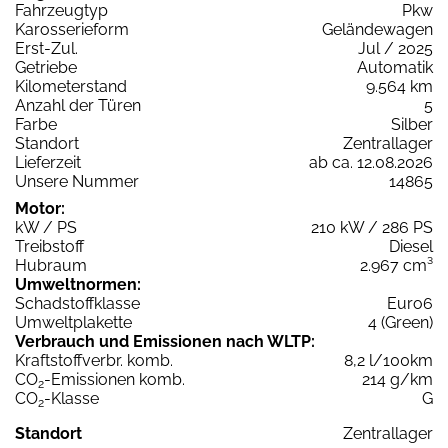
Fahrzeugtyp
Pkw
Karosserieform
Geländewagen
Erst-Zul.
Jul / 2025
Getriebe
Automatik
Kilometerstand
9.564 km
Anzahl der Türen
5
Farbe
Silber
Standort
Zentrallager
Lieferzeit
ab ca. 12.08.2026
Unsere Nummer
14865
Motor:
kW / PS
210 kW / 286 PS
Treibstoff
Diesel
Hubraum
2.967 cm³
Umweltnormen:
Schadstoffklasse
Euro6
Umweltplakette
4 (Green)
Verbrauch und Emissionen nach WLTP:
Kraftstoffverbr. komb.
8,2 l/100km
CO
-Emissionen komb.
214 g/km
2
CO
-Klasse
G
2
Standort
Zentrallager