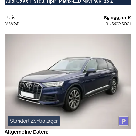
Audi Q7 55 TFSI qu. Tiptr. *Matrix-LED*Navi*360°*20 Z
Preis:
65.299,00 €
MWSt:
ausweisbar
Standort Zentrallager
Allgemeine Daten: