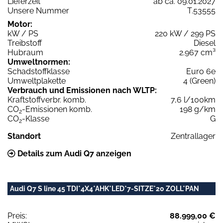
Lieferzeit
ab ca. 09.01.2027
Unsere Nummer
T.53555
Motor:
kW / PS
220 kW / 299 PS
Treibstoff
Diesel
Hubraum
2.967 cm³
Umweltnormen:
Schadstoffklasse
Euro 6e
Umweltplakette
4 (Green)
Verbrauch und Emissionen nach WLTP:
Kraftstoffverbr. komb.
7,6 l/100km
CO
-Emissionen komb.
198 g/km
2
CO
-Klasse
G
2
Standort
Zentrallager
Details zum Audi Q7 anzeigen
Audi Q7 S line 45 TDI*4X4*AHK*LED*7-SITZE*20 ZOLL*PAN
Preis:
88.999,00 €