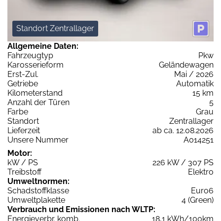
Standort Zentrallager
Allgemeine Daten:
Fahrzeugtyp
Pkw
Karosserieform
Geländewagen
Erst-Zul.
Mai / 2026
Getriebe
Automatik
Kilometerstand
15 km
Anzahl der Türen
5
Farbe
Grau
Standort
Zentrallager
Lieferzeit
ab ca. 12.08.2026
Unsere Nummer
A014251
Motor:
kW / PS
226 kW / 307 PS
Treibstoff
Elektro
Umweltnormen:
Schadstoffklasse
Euro6
Umweltplakette
4 (Green)
Verbrauch und Emissionen nach WLTP:
Energieverbr. komb.
18,1 kWh/100km