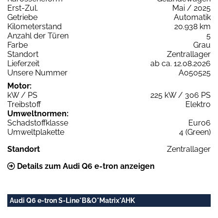
Erst-Zul.
Mai / 2025
Getriebe
Automatik
Kilometerstand
20.938 km
Anzahl der Türen
5
Farbe
Grau
Standort
Zentrallager
Lieferzeit
ab ca. 12.08.2026
Unsere Nummer
A050525
Motor:
kW / PS
225 kW / 306 PS
Treibstoff
Elektro
Umweltnormen:
Schadstoffklasse
Euro6
Umweltplakette
4 (Green)
Standort
Zentrallager
Details zum Audi Q6 e-tron anzeigen
Audi Q6 e-tron S-Line*B&O*Matrix*AHK