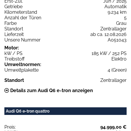
Erst-Zul.
Jun / 2025
Getriebe
Automatik
Kilometerstand
9.234 km
Anzahl der Türen
5
Farbe
Grau
Standort
Zentrallager
Lieferzeit
ab ca. 12.08.2026
Unsere Nummer
A051043
Motor:
kW / PS
185 kW / 252 PS
Treibstoff
Elektro
Umweltnormen:
Umweltplakette
4 (Green)
Standort
Zentrallager
Details zum Audi Q6 e-tron anzeigen
Audi Q6 e-tron quattro
Preis:
94.999,00 €