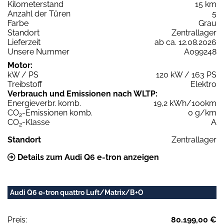
Kilometerstand
15 km
Anzahl der Türen
5
Farbe
Grau
Standort
Zentrallager
Lieferzeit
ab ca. 12.08.2026
Unsere Nummer
A099248
Motor:
kW / PS
120 kW / 163 PS
Treibstoff
Elektro
Verbrauch und Emissionen nach WLTP:
Energieverbr. komb.
19,2 kWh/100km
CO
-Emissionen komb.
0 g/km
2
CO
-Klasse
A
2
Standort
Zentrallager
Details zum Audi Q6 e-tron anzeigen
Audi Q6 e-tron quattro Luft/Matrix/B+O
Preis:
80.199,00 €