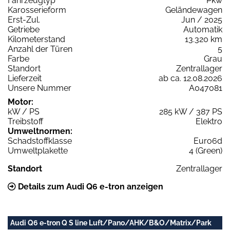
Fahrzeugtyp
Pkw
Karosserieform
Geländewagen
Erst-Zul.
Jun / 2025
Getriebe
Automatik
Kilometerstand
13.320 km
Anzahl der Türen
5
Farbe
Grau
Standort
Zentrallager
Lieferzeit
ab ca. 12.08.2026
Unsere Nummer
A047081
Motor:
kW / PS
285 kW / 387 PS
Treibstoff
Elektro
Umweltnormen:
Schadstoffklasse
Euro6d
Umweltplakette
4 (Green)
Standort
Zentrallager
Details zum Audi Q6 e-tron anzeigen
Audi Q6 e-tron Q S line Luft/Pano/AHK/B&O/Matrix/Park