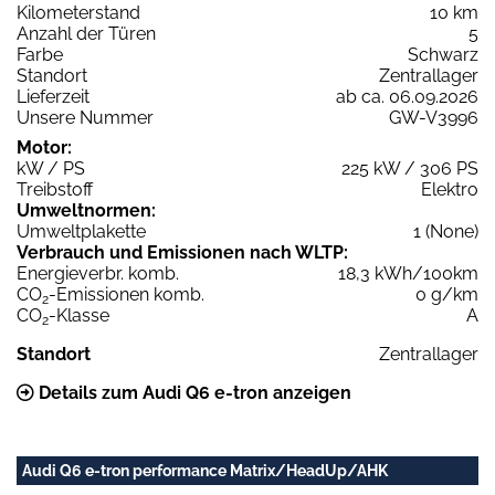
Kilometerstand
10 km
Anzahl der Türen
5
Farbe
Schwarz
Standort
Zentrallager
Lieferzeit
ab ca. 06.09.2026
Unsere Nummer
GW-V3996
Motor:
kW / PS
225 kW / 306 PS
Treibstoff
Elektro
Umweltnormen:
Umweltplakette
1 (None)
Verbrauch und Emissionen nach WLTP:
Energieverbr. komb.
18,3 kWh/100km
CO
-Emissionen komb.
0 g/km
2
CO
-Klasse
A
2
Standort
Zentrallager
Details zum Audi Q6 e-tron anzeigen
Audi Q6 e-tron performance Matrix/HeadUp/AHK