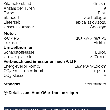
Kilometerstand
11.615 km
Anzahl der Türen
5
Farbe
Blau
Standort
Zentrallager
Lieferzeit
ab ca. 12.08.2026
Unsere Nummer
A088290
Motor:
kW / PS
285 kW / 387 PS
Treibstoff
Elektro
Umweltnormen:
Schadstoffklasse
Euro6
Umweltplakette
4 (Green)
Verbrauch und Emissionen nach WLTP:
Energieverbr. komb.
18,9 kWh/100km
CO
-Emissionen komb.
0 g/km
2
CO
-Klasse
A
2
Standort
Zentrallager
Details zum Audi Q6 e-tron anzeigen
Audi Q6 e-tron Q LED+/ACC/HuD/360°/Navi/AHK