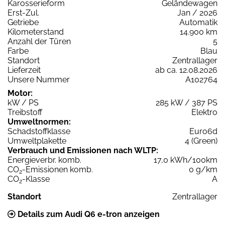
Karosserieform
Geländewagen
Erst-Zul.
Jan / 2026
Getriebe
Automatik
Kilometerstand
14.900 km
Anzahl der Türen
5
Farbe
Blau
Standort
Zentrallager
Lieferzeit
ab ca. 12.08.2026
Unsere Nummer
A102764
Motor:
kW / PS
285 kW / 387 PS
Treibstoff
Elektro
Umweltnormen:
Schadstoffklasse
Euro6d
Umweltplakette
4 (Green)
Verbrauch und Emissionen nach WLTP:
Energieverbr. komb.
17,0 kWh/100km
CO
-Emissionen komb.
0 g/km
2
CO
-Klasse
A
2
Standort
Zentrallager
Details zum Audi Q6 e-tron anzeigen