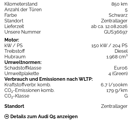
Kilometerstand
850 km
Anzahl der Türen
5
Farbe
Schwarz
Standort
Zentrallager
Lieferzeit
ab ca. 12.08.2026
Unsere Nummer
GUS36697
Motor:
kW / PS
150 kW / 204 PS
Treibstoff
Diesel
Hubraum
1.968 cm³
Umweltnormen:
Schadstoffklasse
Euro6
Umweltplakette
4 (Green)
Verbrauch und Emissionen nach WLTP:
Kraftstoffverbr. komb.
6,7 l/100km
CO
-Emissionen komb.
179 g/km
2
CO
-Klasse
G
2
Standort
Zentrallager
Details zum Audi Q5 anzeigen