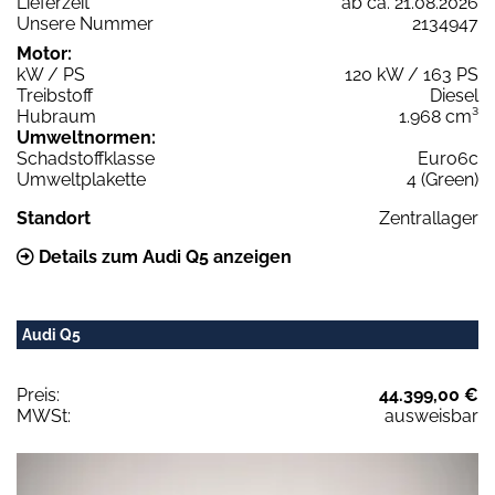
Lieferzeit
ab ca. 21.08.2026
Unsere Nummer
2134947
Motor:
kW / PS
120 kW / 163 PS
Treibstoff
Diesel
Hubraum
1.968 cm³
Umweltnormen:
Schadstoffklasse
Euro6c
Umweltplakette
4 (Green)
Standort
Zentrallager
Details zum Audi Q5 anzeigen
Audi Q5
Preis:
44.399,00 €
MWSt:
ausweisbar