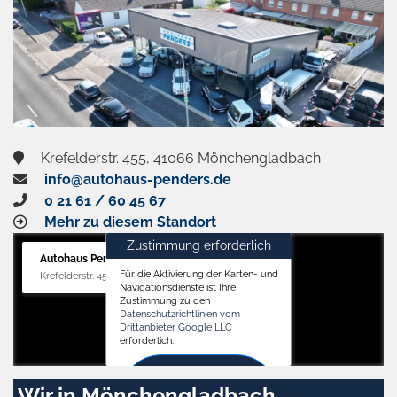
Krefelderstr. 455, 41066 Mönchengladbach
info@autohaus-penders.de
0 21 61 / 60 45 67
Mehr zu diesem Standort
Zustimmung erforderlich
Autohaus Penders (Verkauf)
Für die Aktivierung der Karten- und
Krefelderstr. 455, 41066 Mönchengladbach
Navigationsdienste ist Ihre
Zustimmung zu den
Datenschutzrichtlinien vom
Drittanbieter Google LLC
erforderlich.
Zustimmen
Wir in Mönchengladbach
und