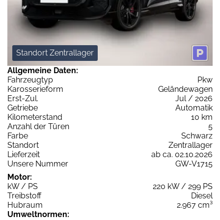
Standort Zentrallager
Allgemeine Daten:
Fahrzeugtyp
Pkw
Karosserieform
Geländewagen
Erst-Zul.
Jul / 2026
Getriebe
Automatik
Kilometerstand
10 km
Anzahl der Türen
5
Farbe
Schwarz
Standort
Zentrallager
Lieferzeit
ab ca. 02.10.2026
Unsere Nummer
GW-V1715
Motor:
kW / PS
220 kW / 299 PS
Treibstoff
Diesel
Hubraum
2.967 cm³
Umweltnormen: