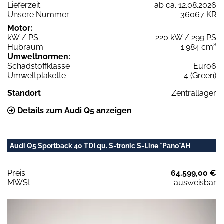
Lieferzeit
ab ca. 12.08.2026
Unsere Nummer
36067 KR
Motor:
kW / PS
220 kW / 299 PS
Hubraum
1.984 cm³
Umweltnormen:
Schadstoffklasse
Euro6
Umweltplakette
4 (Green)
Standort
Zentrallager
Details zum Audi Q5 anzeigen
Audi Q5 Sportback 40 TDI qu. S-tronic S-Line *Pano*AH
Preis:
64.599,00 €
MWSt:
ausweisbar