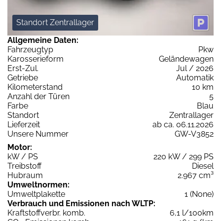
Standort Zentrallager
Allgemeine Daten:
Fahrzeugtyp
Pkw
Karosserieform
Geländewagen
Erst-Zul.
Jul / 2026
Getriebe
Automatik
Kilometerstand
10 km
Anzahl der Türen
5
Farbe
Blau
Standort
Zentrallager
Lieferzeit
ab ca. 06.11.2026
Unsere Nummer
GW-V3852
Motor:
kW / PS
220 kW / 299 PS
Treibstoff
Diesel
Hubraum
2.967 cm³
Umweltnormen:
Umweltplakette
1 (None)
Verbrauch und Emissionen nach WLTP:
Kraftstoffverbr. komb.
6,1 l/100km