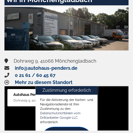
aktivieren
Dohrweg 9, 41066 Mönchengladbach
info@autohaus-penders.de
0 21 61 / 60 45 67
Mehr zu diesem Standort
Zustimmung erforderlich
Autohaus Penders (Service)
Für die Aktivierung der Karten- und
Dohrweg 9, 41066 Mönchengladbach
Navigationsdienste ist Ihre
Zustimmung zu den
Datenschutzrichtlinien vom
Drittanbieter Google LLC
erforderlich.