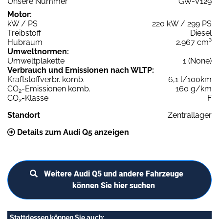
Unsere Nummer
GW-V129
Motor:
kW / PS
220 kW / 299 PS
Treibstoff
Diesel
Hubraum
2.967 cm³
Umweltnormen:
Umweltplakette
1 (None)
Verbrauch und Emissionen nach WLTP:
Kraftstoffverbr. komb.
6,1 l/100km
CO
-Emissionen komb.
160 g/km
2
CO
-Klasse
F
2
Standort
Zentrallager
Details zum Audi Q5 anzeigen
Weitere Audi Q5 und andere Fahrzeuge
können Sie hier suchen
Stattdessen können Sie auch: