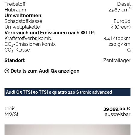
Treibstoff
Diesel
Hubraum
2.967 cm³
Umweltnormen:
Schadstoffklasse
Euro6d
Umweltplakette
4 (Green)
Verbrauch und Emissionen nach WLTP:
Kraftstoffverbr. komb.
8,4 l/100km
CO
-Emissionen komb.
220 g/km
2
CO
-Klasse
G
2
Standort
Zentrallager
Details zum Audi Q5 anzeigen
Audi Q5 TFSI 50 TFSI e quattro 220 S tronic advanced
Preis:
39.399,00 €
MWSt:
ausweisbar