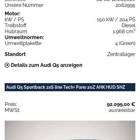
Unsere Nummer
2062995
Motor:
kW / PS
150 kW / 204 PS
Treibstoff
Diesel
Hubraum
1.968 cm³
Umweltnormen:
Umweltplakette
4 (Green)
Standort
Zentrallager
Details zum Audi Q5 anzeigen
Audi Q5 Sportback 2xS line Tech+ Pano 20Z AHK HUD SHZ
Preis:
92.099,00 €
MWSt:
ausweisbar