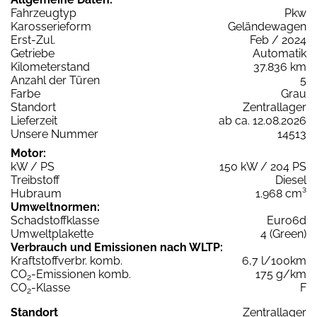
Fahrzeugtyp
Pkw
Karosserieform
Geländewagen
Erst-Zul.
Feb / 2024
Getriebe
Automatik
Kilometerstand
37.836 km
Anzahl der Türen
5
Farbe
Grau
Standort
Zentrallager
Lieferzeit
ab ca. 12.08.2026
Unsere Nummer
14513
Motor:
kW / PS
150 kW / 204 PS
Treibstoff
Diesel
Hubraum
1.968 cm³
Umweltnormen:
Schadstoffklasse
Euro6d
Umweltplakette
4 (Green)
Verbrauch und Emissionen nach WLTP:
Kraftstoffverbr. komb.
6,7 l/100km
CO
-Emissionen komb.
175 g/km
2
CO
-Klasse
F
2
Standort
Zentrallager