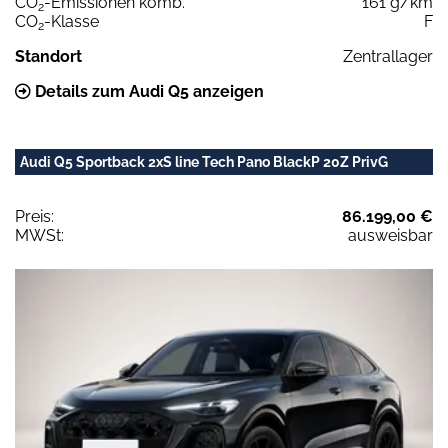
CO
-Emissionen komb.
161 g/km
2
CO
-Klasse
F
2
Standort
Zentrallager
Details zum Audi Q5 anzeigen
Audi Q5 Sportback 2xS line Tech Pano BlackP 20Z PrivG
Preis:
86.199,00 €
MWSt:
ausweisbar