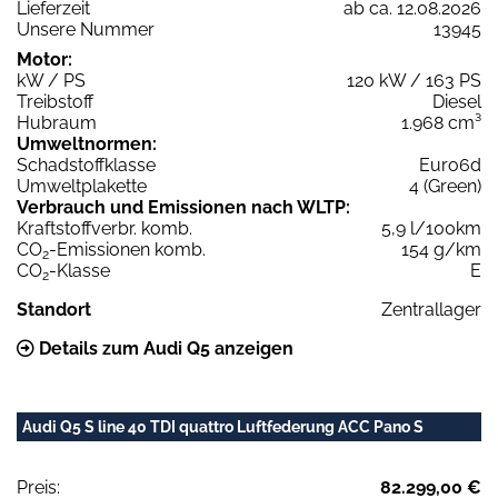
Lieferzeit
ab ca. 12.08.2026
Unsere Nummer
13945
Motor:
kW / PS
120 kW / 163 PS
Treibstoff
Diesel
Hubraum
1.968 cm³
Umweltnormen:
Schadstoffklasse
Euro6d
Umweltplakette
4 (Green)
Verbrauch und Emissionen nach WLTP:
Kraftstoffverbr. komb.
5,9 l/100km
CO
-Emissionen komb.
154 g/km
2
CO
-Klasse
E
2
Standort
Zentrallager
Details zum Audi Q5 anzeigen
Audi Q5 S line 40 TDI quattro Luftfederung ACC Pano S
Preis:
82.299,00 €