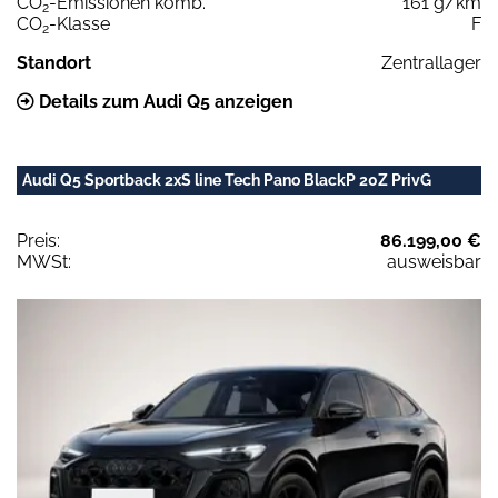
CO
-Emissionen komb.
161 g/km
2
CO
-Klasse
F
2
Standort
Zentrallager
Details zum Audi Q5 anzeigen
Audi Q5 Sportback 2xS line Tech Pano BlackP 20Z PrivG
Preis:
86.199,00 €
MWSt:
ausweisbar