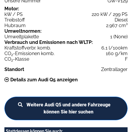
Unsere Nummer
GW-V129
Motor:
kW / PS
220 kW / 299 PS
Treibstoff
Diesel
Hubraum
2.967 cm³
Umweltnormen:
Umweltplakette
1 (None)
Verbrauch und Emissionen nach WLTP:
Kraftstoffverbr. komb.
6,1 l/100km
CO
-Emissionen komb.
160 g/km
2
CO
-Klasse
F
2
Standort
Zentrallager
Details zum Audi Q5 anzeigen
Weitere Audi Q5 und andere Fahrzeuge
können Sie hier suchen
Stattdessen können Sie auch: