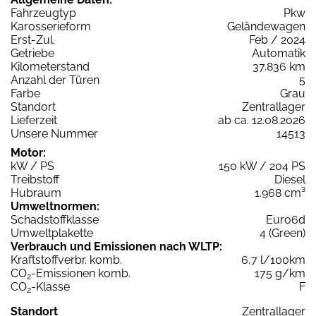
Fahrzeugtyp
Pkw
Karosserieform
Geländewagen
Erst-Zul.
Feb / 2024
Getriebe
Automatik
Kilometerstand
37.836 km
Anzahl der Türen
5
Farbe
Grau
Standort
Zentrallager
Lieferzeit
ab ca. 12.08.2026
Unsere Nummer
14513
Motor:
kW / PS
150 kW / 204 PS
Treibstoff
Diesel
Hubraum
1.968 cm³
Umweltnormen:
Schadstoffklasse
Euro6d
Umweltplakette
4 (Green)
Verbrauch und Emissionen nach WLTP:
Kraftstoffverbr. komb.
6,7 l/100km
CO
-Emissionen komb.
175 g/km
2
CO
-Klasse
F
2
Standort
Zentrallager