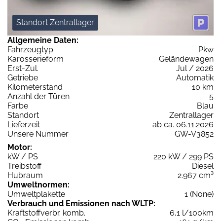
Standort Zentrallager
Allgemeine Daten:
Fahrzeugtyp
Pkw
Karosserieform
Geländewagen
Erst-Zul.
Jul / 2026
Getriebe
Automatik
Kilometerstand
10 km
Anzahl der Türen
5
Farbe
Blau
Standort
Zentrallager
Lieferzeit
ab ca. 06.11.2026
Unsere Nummer
GW-V3852
Motor:
kW / PS
220 kW / 299 PS
Treibstoff
Diesel
Hubraum
2.967 cm³
Umweltnormen:
Umweltplakette
1 (None)
Verbrauch und Emissionen nach WLTP:
Kraftstoffverbr. komb.
6,1 l/100km