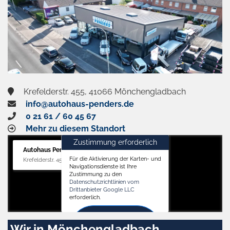
Krefelderstr. 455, 41066 Mönchengladbach
info@autohaus-penders.de
0 21 61 / 60 45 67
Mehr zu diesem Standort
Zustimmung erforderlich
Autohaus Penders (Verkauf)
Für die Aktivierung der Karten- und
Krefelderstr. 455, 41066 Mönchengladbach
Navigationsdienste ist Ihre
Zustimmung zu den
Datenschutzrichtlinien vom
Drittanbieter Google LLC
erforderlich.
Zustimmen
Wir in Mönchengladbach
und