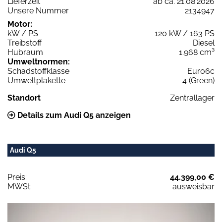
Lieferzeit
ab ca. 21.08.2026
Unsere Nummer
2134947
Motor:
kW / PS
120 kW / 163 PS
Treibstoff
Diesel
Hubraum
1.968 cm³
Umweltnormen:
Schadstoffklasse
Euro6c
Umweltplakette
4 (Green)
Standort
Zentrallager
Details zum Audi Q5 anzeigen
Audi Q5
Preis:
44.399,00 €
MWSt:
ausweisbar