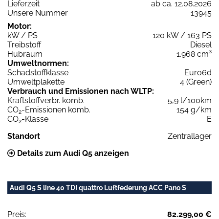
Lieferzeit
ab ca. 12.08.2026
Unsere Nummer
13945
Motor:
kW / PS
120 kW / 163 PS
Treibstoff
Diesel
Hubraum
1.968 cm³
Umweltnormen:
Schadstoffklasse
Euro6d
Umweltplakette
4 (Green)
Verbrauch und Emissionen nach WLTP:
Kraftstoffverbr. komb.
5,9 l/100km
CO
-Emissionen komb.
154 g/km
2
CO
-Klasse
E
2
Standort
Zentrallager
Details zum Audi Q5 anzeigen
Audi Q5 S line 40 TDI quattro Luftfederung ACC Pano S
Preis:
82.299,00 €