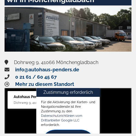
aktivieren
Dohrweg 9, 41066 Mönchengladbach
info@autohaus-penders.de
0 21 61 / 60 45 67
Mehr zu diesem Standort
Zustimmung erforderlich
Autohaus Penders (Service)
Für die Aktivierung der Karten- und
Dohrweg 9, 41066 Mönchengladbach
Navigationsdienste ist Ihre
Zustimmung zu den
Datenschutzrichtlinien vom
Drittanbieter Google LLC
erforderlich.