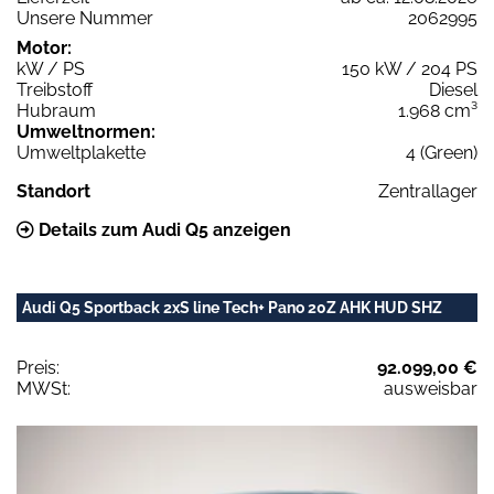
Unsere Nummer
2062995
Motor:
kW / PS
150 kW / 204 PS
Treibstoff
Diesel
Hubraum
1.968 cm³
Umweltnormen:
Umweltplakette
4 (Green)
Standort
Zentrallager
Details zum Audi Q5 anzeigen
Audi Q5 Sportback 2xS line Tech+ Pano 20Z AHK HUD SHZ
Preis:
92.099,00 €
MWSt:
ausweisbar