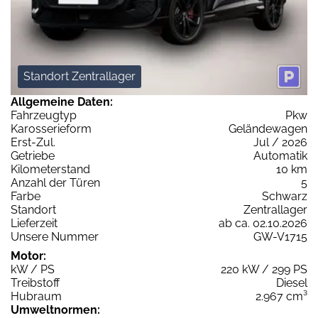
Standort Zentrallager
Allgemeine Daten:
Fahrzeugtyp
Pkw
Karosserieform
Geländewagen
Erst-Zul.
Jul / 2026
Getriebe
Automatik
Kilometerstand
10 km
Anzahl der Türen
5
Farbe
Schwarz
Standort
Zentrallager
Lieferzeit
ab ca. 02.10.2026
Unsere Nummer
GW-V1715
Motor:
kW / PS
220 kW / 299 PS
Treibstoff
Diesel
Hubraum
2.967 cm³
Umweltnormen: