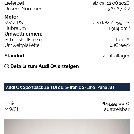
Lieferzeit
ab ca. 12.08.2026
Unsere Nummer
36067 KR
Motor:
kW / PS
220 kW / 299 PS
Hubraum
1.984 cm³
Umweltnormen:
Schadstoffklasse
Euro6
Umweltplakette
4 (Green)
Standort
Zentrallager
Details zum Audi Q5 anzeigen
Audi Q5 Sportback 40 TDI qu. S-tronic S-Line *Pano*AH
Preis:
64.599,00 €
MWSt:
ausweisbar