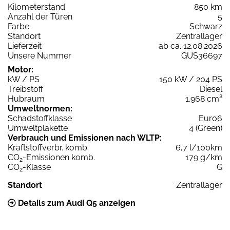
Kilometerstand
850 km
Anzahl der Türen
5
Farbe
Schwarz
Standort
Zentrallager
Lieferzeit
ab ca. 12.08.2026
Unsere Nummer
GUS36697
Motor:
kW / PS
150 kW / 204 PS
Treibstoff
Diesel
Hubraum
1.968 cm³
Umweltnormen:
Schadstoffklasse
Euro6
Umweltplakette
4 (Green)
Verbrauch und Emissionen nach WLTP:
Kraftstoffverbr. komb.
6,7 l/100km
CO
-Emissionen komb.
179 g/km
2
CO
-Klasse
G
2
Standort
Zentrallager
Details zum Audi Q5 anzeigen