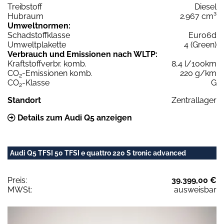
Treibstoff
Diesel
Hubraum
2.967 cm³
Umweltnormen:
Schadstoffklasse
Euro6d
Umweltplakette
4 (Green)
Verbrauch und Emissionen nach WLTP:
Kraftstoffverbr. komb.
8,4 l/100km
CO
-Emissionen komb.
220 g/km
2
CO
-Klasse
G
2
Standort
Zentrallager
Details zum Audi Q5 anzeigen
Audi Q5 TFSI 50 TFSI e quattro 220 S tronic advanced
Preis:
39.399,00 €
MWSt:
ausweisbar