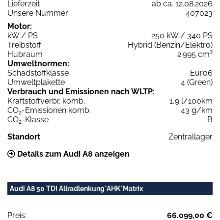
Lieferzeit
ab ca. 12.08.2026
Unsere Nummer
407023
Motor:
kW / PS
250 kW / 340 PS
Treibstoff
Hybrid (Benzin/Elektro)
Hubraum
2.995 cm³
Umweltnormen:
Schadstoffklasse
Euro6
Umweltplakette
4 (Green)
Verbrauch und Emissionen nach WLTP:
Kraftstoffverbr. komb.
1,9 l/100km
CO
-Emissionen komb.
43 g/km
2
CO
-Klasse
B
2
Standort
Zentrallager
Details zum Audi A8 anzeigen
Audi A8 50 TDI Allradlenkung*AHK*Matrix
Preis:
66.099,00 €