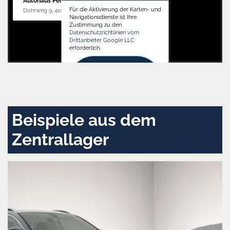
Autohaus Penders (Service)
Für die Aktivierung der Karten- und
Dohrweg 9, 41066 Mönchengladbach
Navigationsdienste ist Ihre
Zustimmung zu den
Datenschutzrichtlinien vom
Drittanbieter Google LLC
erforderlich.
Zustimmen
und
aktivieren
Beispiele aus dem
Zentrallager