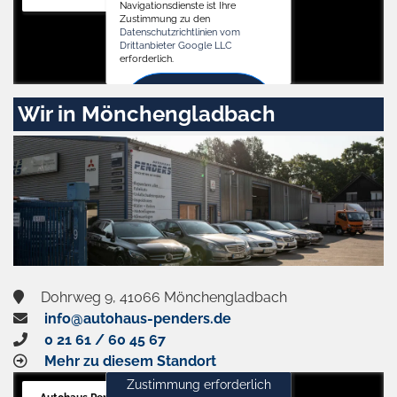
Navigationsdienste ist Ihre
Zustimmung zu den
Datenschutzrichtlinien vom
Drittanbieter Google LLC
erforderlich.
Zustimmen
Wir in Mönchengladbach
und
aktivieren
Dohrweg 9, 41066 Mönchengladbach
info@autohaus-penders.de
0 21 61 / 60 45 67
Mehr zu diesem Standort
Zustimmung erforderlich