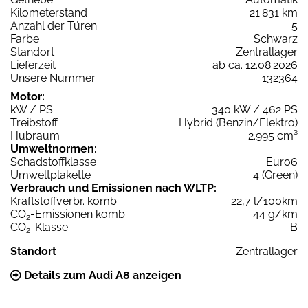
Kilometerstand
21.831 km
Anzahl der Türen
5
Farbe
Schwarz
Standort
Zentrallager
Lieferzeit
ab ca. 12.08.2026
Unsere Nummer
132364
Motor:
kW / PS
340 kW / 462 PS
Treibstoff
Hybrid (Benzin/Elektro)
Hubraum
2.995 cm³
Umweltnormen:
Schadstoffklasse
Euro6
Umweltplakette
4 (Green)
Verbrauch und Emissionen nach WLTP:
Kraftstoffverbr. komb.
22,7 l/100km
CO
-Emissionen komb.
44 g/km
2
CO
-Klasse
B
2
Standort
Zentrallager
Details zum Audi A8 anzeigen