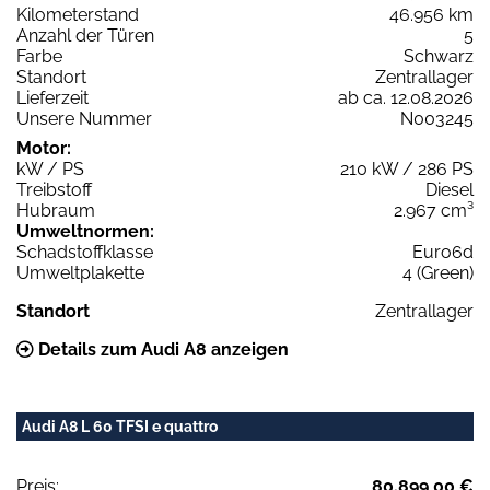
Kilometerstand
46.956 km
Anzahl der Türen
5
Farbe
Schwarz
Standort
Zentrallager
Lieferzeit
ab ca. 12.08.2026
Unsere Nummer
N003245
Motor:
kW / PS
210 kW / 286 PS
Treibstoff
Diesel
Hubraum
2.967 cm³
Umweltnormen:
Schadstoffklasse
Euro6d
Umweltplakette
4 (Green)
Standort
Zentrallager
Details zum Audi A8 anzeigen
Audi A8 L 60 TFSI e quattro
Preis:
80.899,00 €