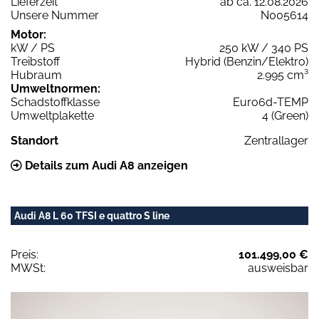
Lieferzeit
ab ca. 12.08.2026
Unsere Nummer
N005614
Motor:
kW / PS
250 kW / 340 PS
Treibstoff
Hybrid (Benzin/Elektro)
Hubraum
2.995 cm³
Umweltnormen:
Schadstoffklasse
Euro6d-TEMP
Umweltplakette
4 (Green)
Standort
Zentrallager
Details zum Audi A8 anzeigen
Audi A8 L 60 TFSI e quattro S line
Preis:
101.499,00 €
MWSt:
ausweisbar